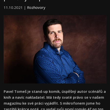
11.10.2021 |
Rozhovory
Pavel Tomeš je stand-up komik, úspěšný autor scénářů a
knih a navíc nakladatel. Má tedy svaté právo se v našem
magazínu ke své práci vyjádřit. S mikrofonem jsme ho
zastihli krátce poté, co vydal svůj první román
Až na ten