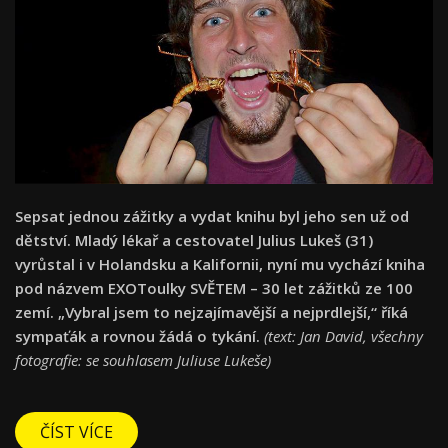
Sepsat jednou zážitky a vydat knihu byl jeho sen už od
dětství. Mladý lékař a cestovatel Julius Lukeš (31)
vyrůstal i v Holandsku a Kalifornii, nyní mu vychází kniha
pod názvem EXOToulky SVĚTEM – 30 let zážitků ze 100
zemí. „Vybral jsem to nejzajímavější a nejprdlejší,“ říká
sympaťák a rovnou žádá o tykání.
(text: Jan David, všechny
fotografie: se souhlasem Juliuse Lukeše)
ČÍST VÍCE