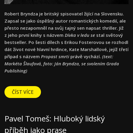
Robert Bryndza je britský spisovatel žijící na Slovensku.
Zapsal se jako úspěšný autor romantických komedií, ale
přesto nezapomněl na svůj tajný sen napsat thriller. Již
z jeho první knihy s názvem
Dívka v ledu se
stal světový
bestseller. Po šesti dílech s Erikou Fosterovou se rozhodl
dát život nové hlavní hrdince, Kate Marshallové, jejíž třetí
případ s názvem
Propast smrti
právě vychází.
(text:
Markéta Šlaufová, foto: Ján Bryndza, se svolením Grada
Publishing)
ČÍST VÍCE
Pavel Tomeš: Hluboký lidský
příběh jako prase