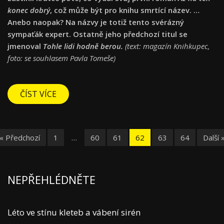
konec dobrý
, což může být pro knihu smrtící název. …
Anebo naopak? Na názvy je totiž tento svérázný
sympaťák expert. Ostatně jeho předchozí titul se
jmenoval
Tohle lidi hodně berou.
(text: magazín Knihkupec,
foto: se souhlasem Pavla Tomeše)
ČÍST VÍCE
« Předchozí
1
…
60
61
62
63
64
Další 
NEPŘEHLÉDNĚTE
Léto ve stínu kleteb a vábení sirén