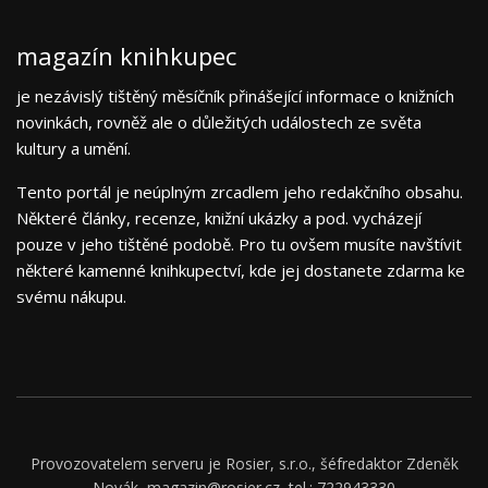
magazín knihkupec
je nezávislý tištěný měsíčník přinášející informace o knižních
novinkách, rovněž ale o důležitých událostech ze světa
kultury a umění.
Tento portál je neúplným zrcadlem jeho redakčního obsahu.
Některé články, recenze, knižní ukázky a pod. vycházejí
pouze v jeho tištěné podobě. Pro tu ovšem musíte navštívit
některé kamenné knihkupectví, kde jej dostanete zdarma ke
svému nákupu.
Provozovatelem serveru je Rosier, s.r.o., šéfredaktor Zdeněk
Novák, magazin@rosier.cz, tel.: 722943330