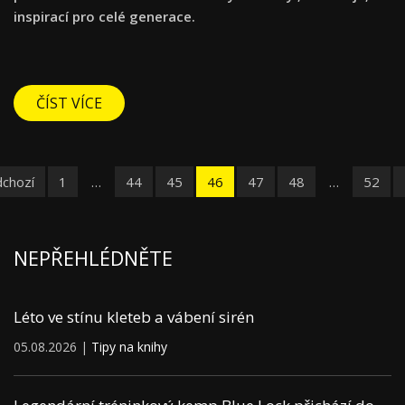
inspirací pro celé generace.
ČÍST VÍCE
dchozí
1
…
44
45
46
47
48
…
52
NEPŘEHLÉDNĚTE
Léto ve stínu kleteb a vábení sirén
05.08.2026 |
Tipy na knihy