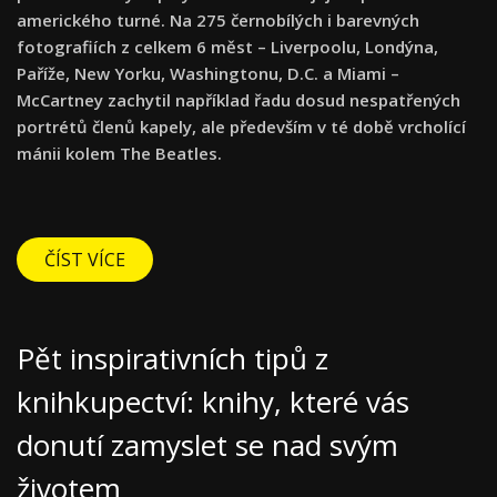
amerického turné. Na 275 černobílých i barevných
fotografiích z celkem 6 měst – Liverpoolu, Londýna,
Paříže, New Yorku, Washingtonu, D.C. a Miami –
McCartney zachytil například řadu dosud nespatřených
portrétů členů kapely, ale především v té době vrcholící
mánii kolem The Beatles.
ČÍST VÍCE
Pět inspirativních tipů z
knihkupectví: knihy, které vás
donutí zamyslet se nad svým
životem