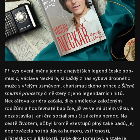
Při vyslovení jména jedné z největších legend české pop-
music, Václava Neckáře, si každý z nás vybaví drobného
muže s vřelým úsměvem, charismatického prince z
Šíleně
smutné princezny
či některý z jeho legendárních hitů.
Neckářova kariéra začala, díky umělecky založeným
rodičům a houževnaté babičce, již ve velmi útlém věku, a
nezastavila ji ani éra socialismu či zákeřná nemoc. Na
cestě životem, ač byl kromě vzestupů plný také pádů, jej
doprovázela notná dávka humoru, vstřícnosti,
přátelskosti a lidskosti. Také díky tomu byl, a stále je,