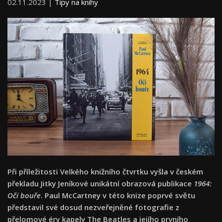
02.11.2023 |
Tipy na knihy
Při příležitosti Velkého knižního čtvrtku vyšla v českém
překladu Jitky Jeníkové unikátní obrazová publikace
1964:
Oči bouře
. Paul McCartney v této knize poprvé světu
představil své dosud nezveřejněné fotografie z
přelomové éry kapely The Beatles a jejího prvního