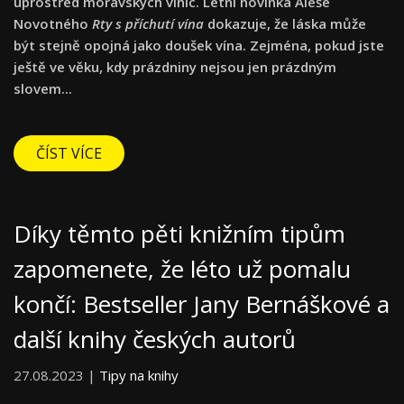
uprostřed moravských vinic. Letní novinka Aleše
Novotného
Rty s příchutí vína
dokazuje, že láska může
být stejně opojná jako doušek vína. Zejména, pokud jste
ještě ve věku, kdy prázdniny nejsou jen prázdným
slovem...
ČÍST VÍCE
Díky těmto pěti knižním tipům
zapomenete, že léto už pomalu
končí: Bestseller Jany Bernáškové a
další knihy českých autorů
27.08.2023 |
Tipy na knihy