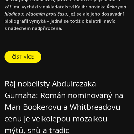
září mu vychází v nakladatelství Kalibr novinka
Řeka pod
hladinou: Vědomím proti času
, jež se ale jeho dosavadní
bibliografii vymyká –
jedná se totiž
o beletrii, navíc
s nádechem nadpřirozena.
ČÍST VÍCE
Ráj nobelisty Abdulrazaka
Gurnaha: Román nominovaný na
Man Bookerovu a Whitbreadovu
cenu je velkolepou mozaikou
mýtů, snů a tradic