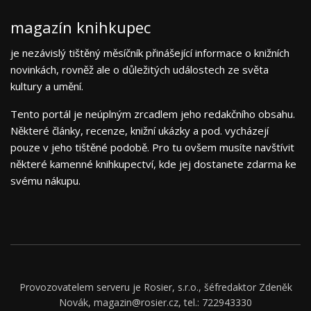
magazín knihkupec
je nezávislý tištěný měsíčník přinášející informace o knižních
novinkách, rovněž ale o důležitých událostech ze světa
kultury a umění.
Tento portál je neúplným zrcadlem jeho redakčního obsahu.
Některé články, recenze, knižní ukázky a pod. vycházejí
pouze v jeho tištěné podobě. Pro tu ovšem musíte navštívit
některé kamenné knihkupectví, kde jej dostanete zdarma ke
svému nákupu.
Provozovatelem serveru je Rosier, s.r.o., šéfredaktor Zdeněk
Novák, magazin@rosier.cz, tel.: 722943330