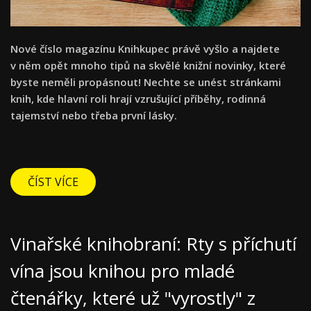
Nové číslo magazínu Knihkupec právě vyšlo a najdete
v něm opět mnoho tipů na skvělé knižní novinky, které
byste neměli propásnout! Nechte se unést stránkami
knih, kde hlavní roli hrají vzrušující příběhy, rodinná
tajemství nebo třeba první lásky.
ČÍST VÍCE
Vinařské knihobraní: Rty s příchutí
vína jsou knihou pro mladé
čtenářky, které už "vyrostly" z