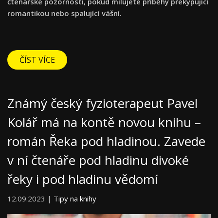
čtenářské pozornosti, pokud milujete příběhy překypující
romantikou nebo spalující vášní.
ČÍST VÍCE
Známý český fyzioterapeut Pavel
Kolář má na kontě novou knihu –
román Řeka pod hladinou. Zavede
v ní čtenáře pod hladinu divoké
řeky i pod hladinu vědomí
12.09.2023 |
Tipy na knihy