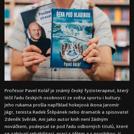
Profesor Pavel Kolář je známý český fyzioterapeut, který
léčil řadu českých osobností ze světa sportu i kultury.
Jeho rukama prošla například hokejová ikona Jaromír
Jágr, tenista Radek Štěpánek nebo dramatik a spisovatel
Zdeněk Svěrák. Ani jako autor knih není žádným
nováčkem, podepsal se pod řadu
odborných titulů, které
se zabývají rehabilitací,
prací s tělem a s
psychikou. V