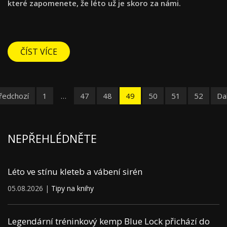
které zapomenete, že léto už je skoro za námi.
ČÍST VÍCE
ředchozí
1
…
47
48
49
50
51
52
Dal
NEPŘEHLÉDNĚTE
Léto ve stínu kleteb a vábení sirén
05.08.2026 |
Tipy na knihy
Legendární tréninkový kemp Blue Lock přichází do