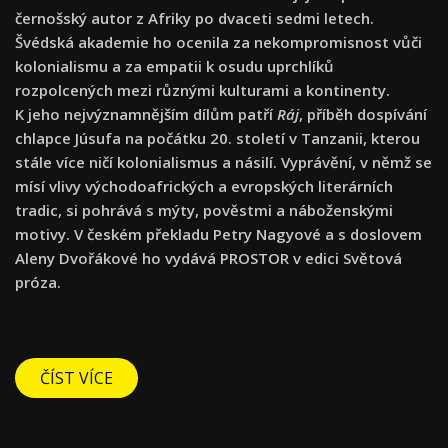
černošský autor z Afriky po dvaceti sedmi letech.
Švédská akademie ho ocenila za nekompromisnost vůči
kolonialismu a za empatii k osudu uprchlíků
rozpolcených mezi různými kulturami a kontinenty.
K jeho nejvýznamnějším dílům patří
Ráj
, příběh dospívání
chlapce Júsufa na počátku 20. století v Tanzanii, kterou
stále více ničí kolonialismus a násilí. Vyprávění, v němž se
mísí vlivy východoafrických a evropských literárních
tradic, si pohrává s mýty, pověstmi a náboženskými
motivy. V českém překladu Petry Nagyové a s doslovem
Aleny Dvořákové ho vydává PROSTOR v edici Světová
próza.
ČÍST VÍCE