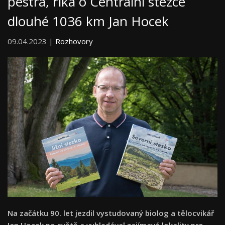
pestrá, říká o Centrální stezce
dlouhé 1036 km Jan Hocek
09.04.2023 |
Rozhovory
Na začátku 90. let jezdil vystudovaný biolog a tělocvikář
Jan Hocek po světě a vyhledával zajímavé lokality pro