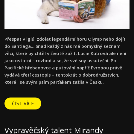
Přespat v iglú, zdolat legendární horu Olymp nebo dojít
do Santiaga… Snad každý z nás má pomyslný seznam
věcí, které by chtěl v životě zažít. Lucie Kutrová ale není
jako ostatní – rozhodla se, že své sny uskuteční. Po
Pacifické hřebenovce a putování napříč Evropou právě
vydává třetí cestopis – tentokrát o dobrodružstvích,
která i se svým psím parťákem zažila v Česku.
ČÍST VÍCE
Vypravěčský talent Mirandy