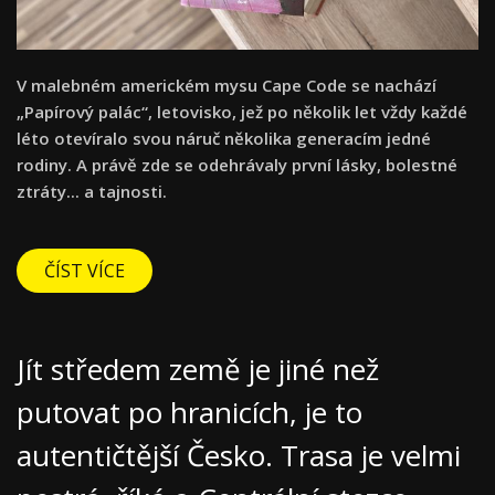
V malebném americkém mysu Cape Code se nachází
„Papírový palác“, letovisko, jež po několik let vždy každé
léto otevíralo svou náruč několika generacím jedné
rodiny. A právě zde se odehrávaly první lásky, bolestné
ztráty... a tajnosti.
ČÍST VÍCE
Jít středem země je jiné než
putovat po hranicích, je to
autentičtější Česko. Trasa je velmi