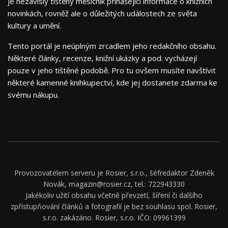
je nezávislý tištěný měsíčník přinášející informace o knižních
novinkách, rovněž ale o důležitých událostech ze světa
kultury a umění.
Tento portál je neúplným zrcadlem jeho redakčního obsahu.
Některé články, recenze, knižní ukázky a pod. vycházejí
pouze v jeho tištěné podobě. Pro tu ovšem musíte navštívit
některé kamenné knihkupectví, kde jej dostanete zdarma ke
svému nákupu.
Provozovatelem serveru je Rosier, s.r.o., šéfredaktor Zdeněk
Novák, magazin@rosier.cz, tel.: 722943330
Jakékoliv užití obsahu včetně převzetí, šíření či dalšího
zpřístupňování článků a fotografií je bez souhlasu spol. Rosier,
s.r.o. zakázáno. Rosier, s.r.o. IČO: 09961399