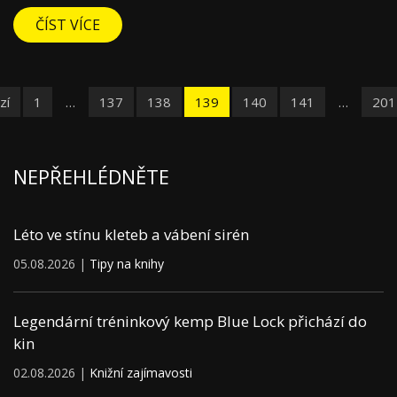
ČÍST VÍCE
zí
1
…
137
138
139
140
141
…
201
NEPŘEHLÉDNĚTE
Léto ve stínu kleteb a vábení sirén
05.08.2026 |
Tipy na knihy
Legendární tréninkový kemp Blue Lock přichází do
kin
02.08.2026 |
Knižní zajímavosti