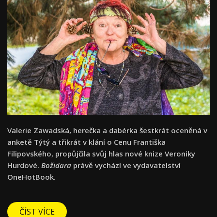
Valerie Zawadská, herečka a dabérka šestkrát oceněná v
anketě Týtý a třikrát v klání o Cenu Františka
Filipovského, propůjčila svůj hlas nové knize Veroniky
Hurdové.
Božidara
právě vychází ve vydavatelství
OneHotBook.
ČÍST VÍCE