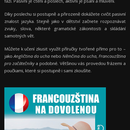
fází. Pasivní je čtení a poslech, aktivní je psaní a mluvení.
Díky poslechu si postupně a přirozeně dokážete cvičit pasivní
znalost jazyka. Stejně jako v dětství začnete rozpoznávat
zvuky, slova, některé gramatické zákonitosti a skládání
samotných vět.
Můžete k učení zkusit využít příručky tvořené přímo pro to –
jako
Angličtina do ucha
nebo
Němčina do ucha
,
Francouzština
pro začátečníky
a podobné. Většinou vás provedou frázemi a
poučkami, které si postupně i sami zkoušíte.