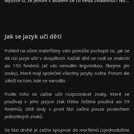
Myslíte si, že jenom s audiem se to nedá zvládnout? No…
Jak se jazyk učí děti
Pohled na učení mateřštiny vám pomůže pochopit to, jak se
dá cizí jazyk učit v dospělosti. Každé dítě se rodí se znalostí
asi 150 fonémů (ať vás nenudím lingvistikou, říkejme jim
zvuky), které mají společné všechny jazyky světa. Potom ale
záleží na tom, kde se narodilo.
Podle toho se začne učit rozpoznávat zvuky, které se
používají v jeho jazyce (tak třeba čeština používá asi 39
fonémů). Dítě tedy v první fázi začíná pouze poslechem
jednotlivých zvuků.
Ve fázi druhé je začne spojovat do morfémů (zjednodušme