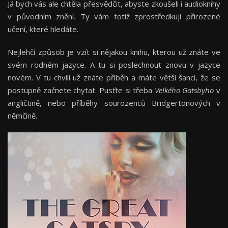
Já bych vás ale chtěla přesvědčit, abyste zkoušeli i audioknihy
v původním znění. Ty vám totiž zprostředkují přirozené
učení, které hledáte.
Nejlehčí způsob je vzít si nějakou knihu, kterou už znáte ve
svém rodném jazyce. A tu si poslechnout znovu v jazyce
novém. V tu chvíli už znáte příběh a máte větší šanci, že se
postupně začnete chytat. Pusťte si třeba
Velkého Gatsbyho
v
angličtině, nebo příběhy sourozenců Bridgertonových v
němčině.