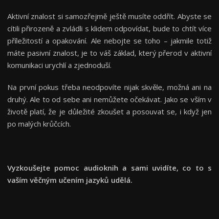
Aktivní znalost si samozřejmě ještě musíte oddřít. Abyste se
cítili přirozeně a zvládli s klidem odpovídat, bude to chtít více
příležitostí a opakování. Ale nebojte se toho – jakmile totiž
máte pasivní znalost, je to váš základ, který přerod v aktivní
komunikaci urychlí a zjednoduší.
Na první pokus třeba neodpovíte nijak skvěle, možná ani na
druhý. Ale to od sebe ani nemůžete očekávat. Jako se vším v
životě platí, že je důležité zkoušet a posouvat se, i když jen
po malých krůčcích.
Vyzkoušejte pomoc audioknih a sami uvidíte, co to s
vaším věčným učením jazyků udělá.