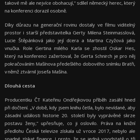
takové mě ale nejvíce obohacují,“ sdílel německý herec, který
na konferenci dorazil osobně.
Díky důrazu na generační rovinu dostaly ve filmu viditelný
prostor i starší představitelka Gerty Milena Steinmasslová,
Lucie Štěpánková jako její dcera a Martina Czyžová jako
vnučka. Role Gertina milého Karla se zhostil Oskar Hes,
který na konferenci zažertoval, že Gerta Schnirch je pro něj
pokračováním Mašínova předešlého dobového snímku Bratři,
v němž ztvárnil Josefa Mašína.
Dlouhá cesta
Producentku ČT Kateřinu Ondřejkovou příběh zasáhl hned
při dočtení. „V době, kdy jsem knihu četla, bylo nevídané, aby
zásadní události historie 20. století byly vyprávěné skrze
postavu ženy,“ upřesňuje, co ji oslovilo. Práva na knižní
předlohu Česká televize získala už v roce 2017, nebylo ale
snadné získat finance. I proto, že se jedná v podstatě o tři