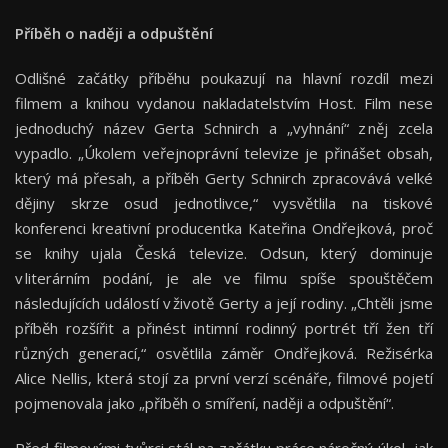
Příběh o naději a odpuštění
Odlišné začátky příběhu poukazují na hlavní rozdíl mezi
filmem a knihou vydanou nakladatelstvím Host. Film nese
jednoduchý název Gerta Schnirch a „vyhnání“ z něj zcela
vypadlo. „Úkolem veřejnoprávní televize je přinášet obsah,
který má přesah, a příběh Gerty Schnirch zpracovává velké
dějiny skrze osud jednotlivce,“ vysvětlila na tiskové
konferenci kreativní producentka Kateřina Ondřejková, proč
se knihy ujala Česká televize. Odsun, který dominuje
v literárním podání, je ale ve filmu spíše spouštěčem
následujících událostí v životě Gerty a její rodiny. „Chtěli jsme
příběh rozšířit a přinést intimní rodinný portrét tří žen tří
různých generací,“ osvětlila záměr Ondřejková. Režisérka
Alice Nellis, která stojí za první verzí scénáře, filmové pojetí
pojmenovala jako „příběh o smíření, naději a odpuštění“.
Před filmovými tvůrci stál na začátku práce náročný úkol, jak