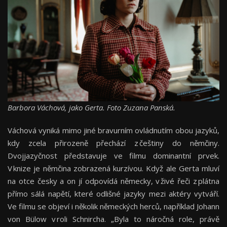
Barbora Váchová, jako Gerta. Foto Zuzana Panská.
Váchová vyniká mimo jiné bravurním ovládnutím obou jazyků,
kdy zcela přirozeně přechází z češtiny do němčiny.
Dvojjazyčnost představuje ve filmu dominantní prvek.
V knize je němčina zobrazená kurzívou. Když ale Gerta mluví
na otce česky a on jí odpovídá německy, v živé řeči z plátna
přímo sálá napětí, které odlišné jazyky mezi aktéry vytváří.
Ve filmu se objeví i několik německých herců, například Johann
von Bülow v roli Schnircha. „Byla to náročná role, právě