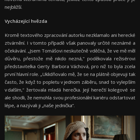
nejbližší.
Vycházející hvězda
Kromě textového zpracování autorku nezklamalo ani herecké
ztvárnění. I v tomto případě však panovaly určité neznámé a
očekávání. „Jsem Tomášovi neskutečně vděčná, že ve mě měl
důvěru, přestože mě nikdo nezná,“ poděkovala režisérovi
představitelka Gerty Barbora Váchová, pro niž to byla zcela
první hlavní role. „Uklidňovalo mě, že se na plátně objevuji tak
často, že když to popletu v jednom záběru, snad to vylepším
v dalším,“ žertovala mladá herečka. Její herečtí kolegové se
ale shodli, že nemohla svou profesionální kariéru odstartovat
lépe, a nazývali ji „naše jednička“.