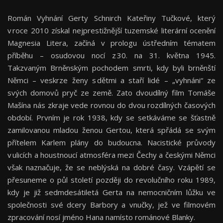
Román Vyhnání Gerty Schnirch Kateřiny Tučkové, který
v roce 2010 získal nejprestižnější tuzemské literární ocenění
Magnesia Litera, začíná v prologu ústředním tématem
příběhu – osudovou nocí z 30. na 31. května 1945.
Takzvaným Brněnským pochodem smrti, kdy byli brněnští
Němci – veskrze ženy s dětmi a staří lidé – „vyhnáni“ ze
svých domovů pryč ze země. Zato dvoudílný film Tomáše
Mašína nás zkraje vede rovnou do dvou rozdílných časových
období. Prvním je rok 1938, kdy se setkáváme se šťastně
zamilovanou mladou ženou Gertou, která spřádá se svým
přítelem Karlem plány do budoucna. Nacistické průvody
v ulicích a houstnoucí atmosféra mezi Čechy a českými Němci
však naznačuje, že se neblýská na dobré časy. Vzápětí se
přesuneme o půl století později do revolučního roku 1989,
kdy je již sedmdesátiletá Gerta na nemocničním lůžku ve
společnosti své dcery Barbory a vnučky, jež ve filmovém
zpracování nosí jméno Hana namísto románové Blanky.