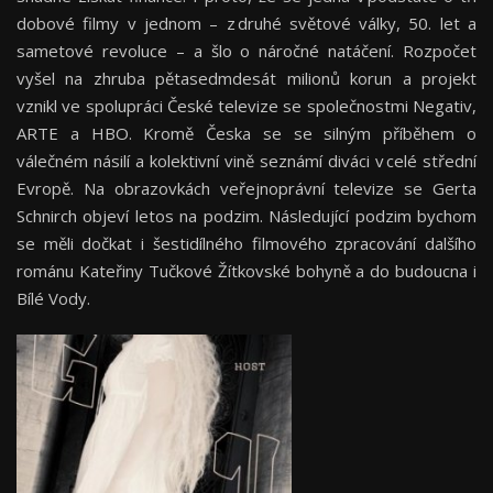
dobové filmy v jednom – z druhé světové války, 50. let a
sametové revoluce – a šlo o náročné natáčení. Rozpočet
vyšel na zhruba pětasedmdesát milionů korun a projekt
vznikl ve spolupráci České televize se společnostmi Negativ,
ARTE a HBO. Kromě Česka se se silným příběhem o
válečném násilí a kolektivní vině seznámí diváci v celé střední
Evropě. Na obrazovkách veřejnoprávní televize se Gerta
Schnirch objeví letos na podzim. Následující podzim bychom
se měli dočkat i šestidílného filmového zpracování dalšího
románu Kateřiny Tučkové Žítkovské bohyně a do budoucna i
Bílé Vody.