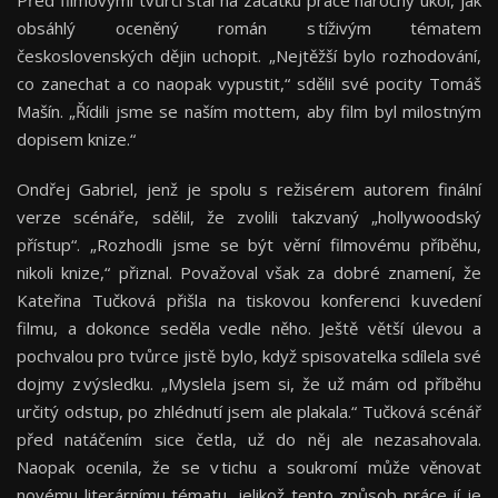
obsáhlý oceněný román s tíživým tématem
československých dějin uchopit. „Nejtěžší bylo rozhodování,
co zanechat a co naopak vypustit,“ sdělil své pocity Tomáš
Mašín. „Řídili jsme se naším mottem, aby film byl milostným
dopisem knize.“
Ondřej Gabriel, jenž je spolu s režisérem autorem finální
verze scénáře, sdělil, že zvolili takzvaný „hollywoodský
přístup“. „Rozhodli jsme se být věrní filmovému příběhu,
nikoli knize,“ přiznal. Považoval však za dobré znamení, že
Kateřina Tučková přišla na tiskovou konferenci k uvedení
filmu, a dokonce seděla vedle něho. Ještě větší úlevou a
pochvalou pro tvůrce jistě bylo, když spisovatelka sdílela své
dojmy z výsledku. „Myslela jsem si, že už mám od příběhu
určitý odstup, po zhlédnutí jsem ale plakala.“ Tučková scénář
před natáčením sice četla, už do něj ale nezasahovala.
Naopak ocenila, že se v tichu a soukromí může věnovat
novému literárnímu tématu, jelikož tento způsob práce jí je