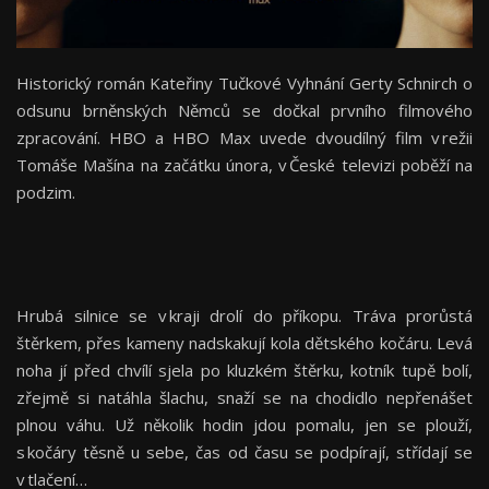
Historický román Kateřiny Tučkové Vyhnání Gerty Schnirch o
odsunu brněnských Němců se dočkal prvního filmového
zpracování. HBO a HBO Max uvede dvoudílný film v režii
Tomáše Mašína na začátku února, v České televizi poběží na
podzim.
Hrubá silnice se v kraji drolí do příkopu. Tráva prorůstá
štěrkem, přes kameny nadskakují kola dětského kočáru. Levá
noha jí před chvílí sjela po kluzkém štěrku, kotník tupě bolí,
zřejmě si natáhla šlachu, snaží se na chodidlo nepřenášet
plnou váhu. Už několik hodin jdou pomalu, jen se plouží,
s kočáry těsně u sebe, čas od času se podpírají, střídají se
v tlačení…