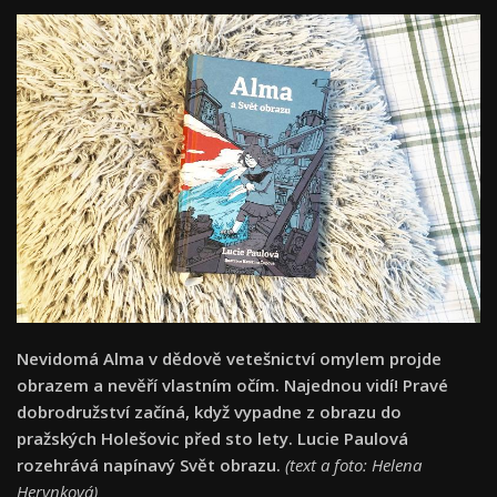
Nevidomá Alma v dědově vetešnictví omylem projde
obrazem a nevěří vlastním očím. Najednou vidí! Pravé
dobrodružství začíná, když vypadne z obrazu do
pražských Holešovic před sto lety. Lucie Paulová
rozehrává napínavý Svět obrazu.
(text a foto: Helena
Herynková)