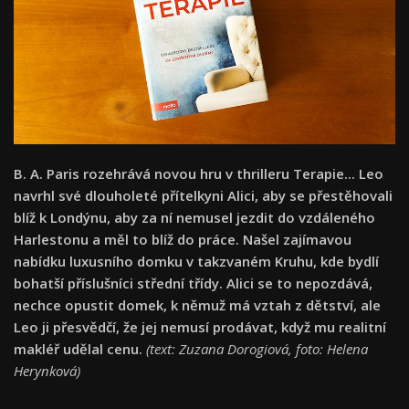
B. A. Paris rozehrává novou hru v thrilleru Terapie... Leo
navrhl své dlouholeté přítelkyni Alici, aby se přestěhovali
blíž k Londýnu, aby za ní nemusel jezdit do vzdáleného
Harlestonu a měl to blíž do práce. Našel zajímavou
nabídku luxusního domku v takzvaném Kruhu, kde bydlí
bohatší příslušníci střední třídy. Alici se to nepozdává,
nechce opustit domek, k němuž má vztah z dětství, ale
Leo ji přesvědčí, že jej nemusí prodávat, když mu realitní
makléř udělal cenu.
(text: Zuzana Dorogiová, foto: Helena
Herynková)