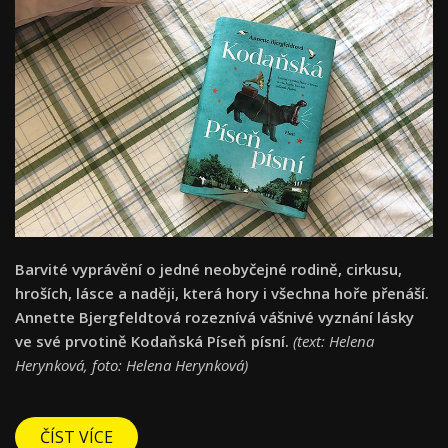
Barvité vyprávění o jedné neobyčejné rodině, cirkusu,
hroších, lásce a naději, která hory i všechna hoře přenáší.
Annette Bjergfeldtová rozeznívá vášnivé vyznání lásky
ve své prvotině Kodaňská Píseň písní.
(text: Helena
Herynková, foto: Helena Herynková)
ČÍST VÍCE