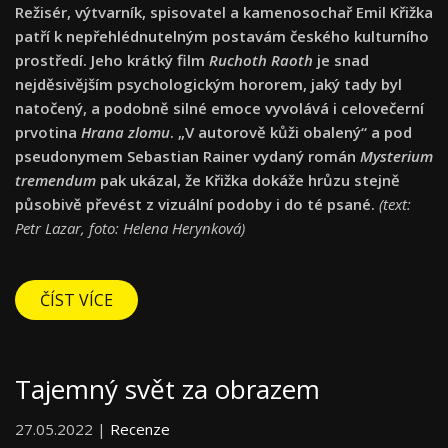
Režisér, výtvarník, spisovatel a kamenosochař Emil Křižka
patří k nepřehlédnutelným postavám českého kulturního
prostředí. Jeho krátký film
Ruchoth Raoth
je snad
nejděsivějším psychologickým hororem, jaký tady byl
natočený, a podobně silné emoce vyvolává i celovečerní
prvotina
Hrana zlomu
. „V autorově kůži obalený“ a pod
pseudonymem Sebastian Rainer vydaný román
Mysterium
tremendum
pak ukázal, že Křižka dokáže hrůzu stejně
působivě převést z vizuální podoby i do té psané.
(text:
Petr Lazar, foto: Helena Herynková)
ČÍST VÍCE
Tajemný svět za obrazem
27.05.2022 |
Recenze