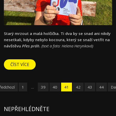
Starý mrzout a malá holčička. Ti dva by se snad ani nikdy
nesetkali, kdyby nebylo kocoura, který se snaží vetřít na
návštěvu
Přes práh
.
(text a foto: Helena Herynková)
ČÍST VÍCE
ředchozí
1
…
39
40
41
42
43
44
Dal
NEPŘEHLÉDNĚTE