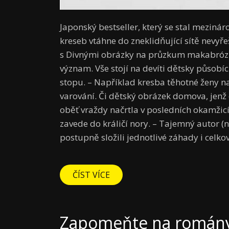
Japonský bestseller, který se stal mezinár
kreseb vtáhne do zneklidňující sítě nevyř
s Divnými obrázky na průzkum makabrózníh
význam. Vše stojí na devíti dětsky působí
stopu. – Například kresba těhotné ženy 
varování. Či dětský obrázek domova, jenž
oběť vraždy načrtla v posledních okamžic
zavede do králičí nory. – Tajemný autor (
postupně složili jednotlivé záhady i celko
ČÍST VÍCE
Zapomeňte na romány.