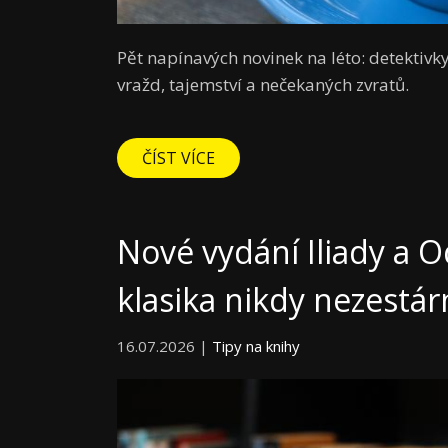
Pět napínavých novinek na léto: detektivky
vražd, tajemství a nečekaných zvratů.
ČÍST VÍCE
Nové vydání Iliady a O
klasika nikdy nezestár
16.07.2026 |
Tipy na knihy