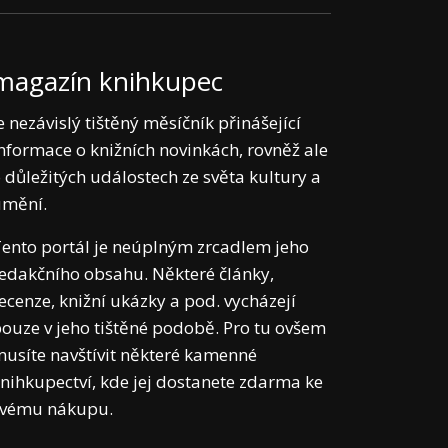
magazín knihkupec
e nezávislý tištěný měsíčník přinášející
nformace o knižních novinkách, rovněž ale
 důležitých událostech ze světa kultury a
umění.
ento portál je neúplným zrcadlem jeho
edakčního obsahu. Některé články,
ecenze, knižní ukázky a pod. vycházejí
ouze v jeho tištěné podobě. Pro tu ovšem
usíte navštívit některé kamenné
nihkupectví, kde jej dostanete zdarma ke
svému nákupu.