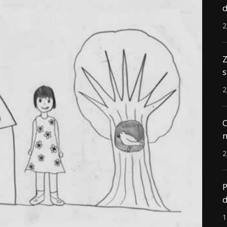
d
2
Z
s
2
C
n
2
P
d
1