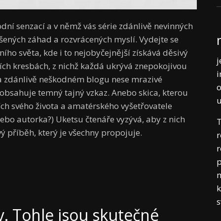
odní senzací a v němž vás série zdánlivě nevinných
ešených záhad a rozvrácených myslí. Vydejte se
o světa, kde i to nejobyčejnější získává děsivý
j
cích kresbách, z nichž každá ukrývá znepokojivou
i
na zdánlivě neškodném blogu nese mrazivé
o
 obsahuje temný tajný vzkaz. Anebo skica, kterou
ích svého života a amatérského vyšetřovatele
nebo autorka?) Uketsu čtenáře vyzývá, aby z nich
T
vý příběh, který je všechny propojuje.
r
r
p
m
k
 Tohle jsou skutečné