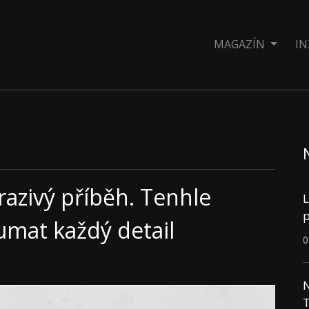
MAGAZÍN
IN
azivý příběh. Tenhle
L
p
oumat každý detail
0
N
T