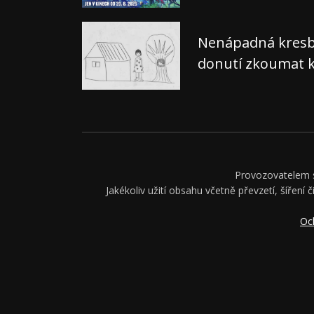
Nenápadná kresba,
donutí zkoumat k
Provozovatelem se
Jakékoliv užití obsahu včetně převzetí, šíření 
Oc