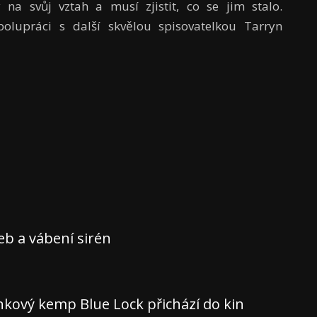
y na svůj vztah a musí zjistit, co se jim stalo.
polupráci s další skvělou spisovatelkou Tarryn
teb a vábení sirén
nkový kemp Blue Lock přichází do kin