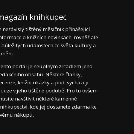
magazín knihkupec
e nezávislý tištěný měsíčník přinášející
nformace o knižních novinkách, rovněž ale
 důležitých událostech ze světa kultury a
umění.
ento portál je neúplným zrcadlem jeho
edakčního obsahu. Některé články,
ecenze, knižní ukázky a pod. vycházejí
ouze v jeho tištěné podobě. Pro tu ovšem
usíte navštívit některé kamenné
nihkupectví, kde jej dostanete zdarma ke
svému nákupu.