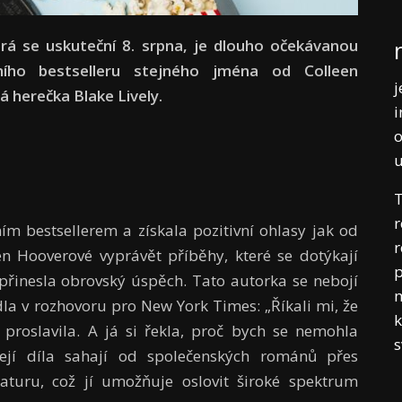
erá se uskuteční 8. srpna, je dlouho očekávanou
ního bestselleru stejného jména od Colleen
j
á herečka Blake Lively.
i
o
T
r
m bestsellerem a získala pozitivní ohlasy jak od
r
een Hooverové vyprávět příběhy, které se dotýkají
p
í přinesla obrovský úspěch. Tato autorka se nebojí
m
la v rozhovoru pro New York Times: „Říkali mi, že
k
roslavila. A já si řekla, proč bych se nemohla
Její díla sahají od společenských románů přes
raturu, což jí umožňuje oslovit široké spektrum