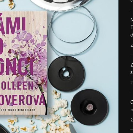
0
N
T
d
2
Z
s
2
C
n
2