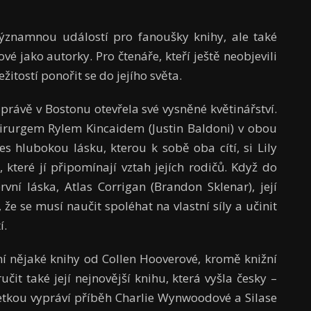
ýznamnou událostí pro fanoušky knihy, ale také
é jako autorky. Pro čtenáře, kteří ještě neobjevili
ežitostí ponořit se do jejího světa.
i právě v Bostonu otevřela své vysněné květinářství.
irurgem Rylem Kincaidem (Justin Baldoni) v obou
es hlubokou lásku, kterou k sobě oba cítí, si Lily
 které jí připomínají vztah jejích rodičů. Když do
rvní láska, Atlas Corrigan (Brandon Sklenar), její
 že se musí naučit spoléhat na vlastní síly a učinit
í.
ní nějaké knihy od Collen Hooverové, kromě knižní
t také její nejnovější knihu, která vyšla česky –
etkou vypráví příběh Charlie Wynwoodové a Silase