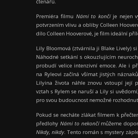
čtenářů.
Premiéra filmu
Námi to končí
je nejen v
potvrzením vlivu a obliby Colleen Hooverov
dílo Colleen Hooverové, je film ideální příl
Lily Bloomová (ztvárnila ji Blake Lively) s
Náhodné setkání s okouzlujícím neuroch
probudí velice intenzivní emoce. Ale i př
na Ryleovi začíná všímat jistých náznaků,
Lilyina života náhle znovu vstoupí její p
vztah s Rylem se naruší a Lily si uvědomí,
pro svou budoucnost nemožné rozhodnut
Pokud se necháte zlákat filmem k přečte
předlohy
Námi to nekončí
můžeme doporuči
Nikdy, nikdy
. Tento román s mystery zápl