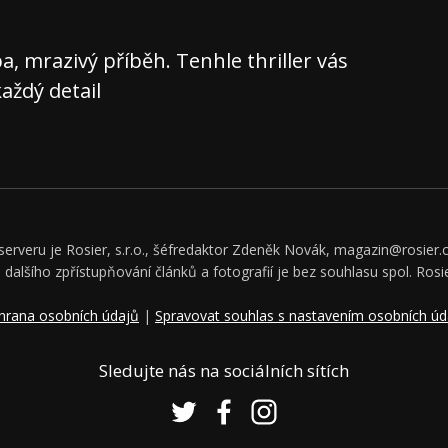
 mrazivý příběh. Tenhle thriller vás
aždý detail
rveru je Rosier, s.r.o., šéfredaktor Zdeněk Novák, magazin@rosier.c
či dalšího zpřístupňování článků a fotografií je bez souhlasu spol. Rosie
hrana osobních údajů
|
Spravovat souhlas s nastavením osobních úd
Sledujte nás na sociálních sítích