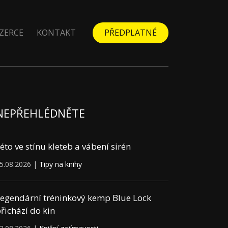
ZERCE
KONTAKT
PŘEDPLATNÉ
NEPŘEHLÉDNĚTE
éto ve stínu kleteb a vábení sirén
5.08.2026 |
Tipy na knihy
egendární tréninkový kemp Blue Lock
řichází do kin