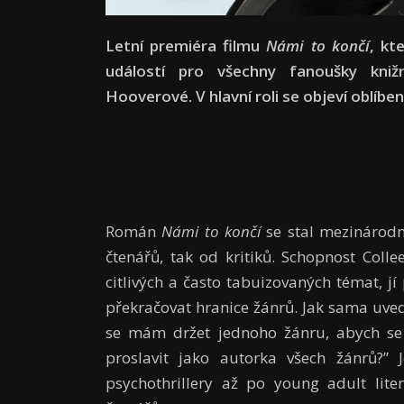
Letní premiéra filmu
Námi to končí
, kt
událostí pro všechny fanoušky kniž
Hooverové. V hlavní roli se objeví oblíben
Román
Námi to končí
se stal mezinárodní
čtenářů, tak od kritiků. Schopnost Coll
citlivých a často tabuizovaných témat, j
překračovat hranice žánrů. Jak sama uved
se mám držet jednoho žánru, abych se p
proslavit jako autorka všech žánrů?” 
psychothrillery až po young adult lite