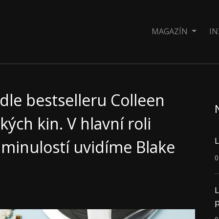
MAGAZÍN
IN
dle bestselleru Colleen
ých kin. V hlavní roli
L
 minulostí uvidíme Blake
0
L
p