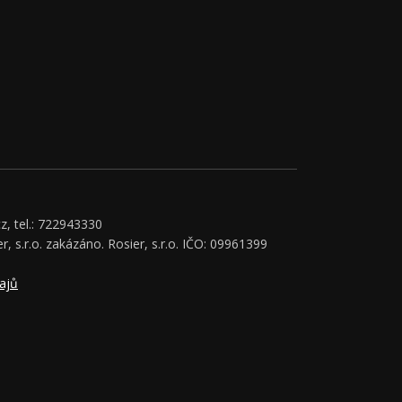
z, tel.: 722943330
r, s.r.o. zakázáno. Rosier, s.r.o. IČO: 09961399
ajů