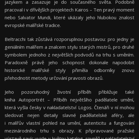
jazykem a zasazuje je do současného světa. Podobně
pracoval i v dřívějších projektech Kairos – Ten pravý moment
nebo Salvator Mundi, které ukázaly jeho hlubokou znalost
evropské malířské tradice.
Beltracchi tak zůstává rozporuplnou postavou: pro jedny je
geniálním malířem a znalcem stylu starých mistrů, pro druhé
symbolem jednoho z největších podvodů na trhu s uměním.
Paradoxně právě jeho schopnost dokonale napodobit
historické malířské styly přiměla odborníky znovu
přehodnotit metody určování pravosti obrazů.
Jeho pozoruhodný životní příběh přibližuje také
kniha Autoportrét – Příběh největšího padělatele umění,
která vyšla česky v nakladatelství Logos. Čtenáři v ní mohou
sledovat nejen detaily slavné padělatelské aféry, ale
i malířův vlastní pohled na umění, autenticitu a fungování
mezinárodního trhu s obrazy. K připravované pražské
výstavě navíc vyjde v květnu katalog, rovněž v nakladatelství