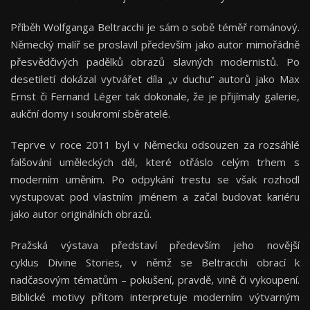
Příběh Wolfganga Beltracchi je sám o sobě téměř románový.
Německý malíř se proslavil především jako autor mimořádně
přesvědčivých padělků obrazů slavných modernistů. Po
desetiletí dokázal vytvářet díla „v duchu“ autorů jako Max
Ernst či Fernand Léger tak dokonale, že je přijímaly galerie,
aukční domy i soukromí sběratelé.
Teprve v roce 2011 byl v Německu odsouzen za rozsáhlé
falšování uměleckých děl, které otřáslo celým trhem s
moderním uměním. Po odpykání trestu se však rozhodl
vystupovat pod vlastním jménem a začal budovat kariéru
jako autor originálních obrazů.
Pražská výstava představí především jeho novější
cyklus Divine Stories, v němž se Beltracchi obrací k
nadčasovým tématům – pokušení, pravdě, vině či vykoupení.
Biblické motivy přitom interpretuje moderním výtvarným