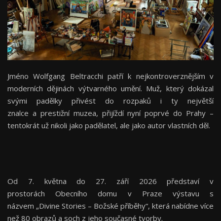
Jméno Wolfgang Beltracchi patří k nejkontroverznějším v
moderních dějinách výtvarného umění. Muž, který dokázal
svými padělky přivést do rozpaků i ty největší
znalce a prestižní muzea, přijíždí nyní poprvé do Prahy –
tentokrát už nikoli jako padělatel, ale jako autor vlastních děl.
Od 7. května do 27. září 2026 představí v
prostorách Obecního domu v Praze výstavu s
názvem „Divine Stories – Božské příběhy“, která nabídne více
než 80 obrazů a soch z jeho současné tvorby.