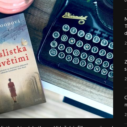
0
N
T
d
2
Z
s
2
C
n
2