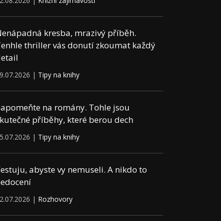
2.08.2026 |
Knižní zajímavosti
enápadná kresba, mrazivý příběh.
enhle thriller vás donutí zkoumat každý
etail
9.07.2026 |
Tipy na knihy
apomeňte na romány. Tohle jsou
kutečné příběhy, které berou dech
5.07.2026 |
Tipy na knihy
estuju, abyste vy nemuseli. A nikdo to
edocení
2.07.2026 |
Rozhovory