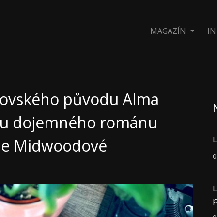
MAGAZÍN
IN
idovského původu Alma
vou dojemného románu
L
lie Midwoodové
0
L
p