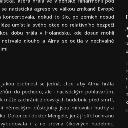
istka, která hrála ve Vídeňské filharmonii pod
í se nacistická agrese ve válkou zmítané Evropě
ma koncertovala, dokud to šlo, po zemích dosud
ze umístila svého otce do relativního bezpečí
j
akou dobu hrála v Holandsku, kde dosud mohli
i
o netrvalo dlouho a Alma se ocitla v nechvalně
o
imi.
T
r
r
 o jakou osobnost se jedná, chce, aby Alma hrála
p
zňům do pochodu, ale i nacistickým pohlavárům.
m
ik může zachránit židovských hudebnic před smrtí,
k
mi německými důstojníky jsou milovníci hudby a
ku. Dokonce i doktor Mengele, jenž jí slíbí ochranu
a vybudovala i z ne zrovna šikovných hudebnic.