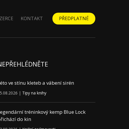
ZERCE
KONTAKT
PŘEDPLATNÉ
NEPŘEHLÉDNĚTE
éto ve stínu kleteb a vábení sirén
5.08.2026 |
Tipy na knihy
egendární tréninkový kemp Blue Lock
řichází do kin