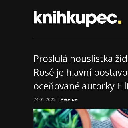
Proslulá houslistka ž
Rosé je hlavní posta
oceňované autorky El
24.01.2023 |
Recenze