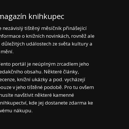
magazín knihkupec
e nezávislý tištěný měsíčník přinášející
nformace o knižních novinkách, rovněž ale
 důležitých událostech ze světa kultury a
umění.
ento portál je neúplným zrcadlem jeho
edakčního obsahu. Některé články,
ecenze, knižní ukázky a pod. vycházejí
ouze v jeho tištěné podobě. Pro tu ovšem
usíte navštívit některé kamenné
nihkupectví, kde jej dostanete zdarma ke
svému nákupu.