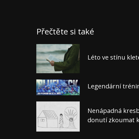
Přečtěte si také
Léto ve stínu kle
Legendární tréni
Nenápadná kresba,
donutí zkoumat k