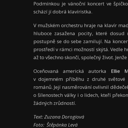
Podmínkou je vánoční koncert ve špičko
schází jí dobrá klavíristka.
V mužském orchestru hraje na klavír maďa
hluboce zasažena pocity, které dosud 
postupně se do sebe zamilují. Na koncerte
prostředí v rámci možností skýtá. Vedle hr
až to všechno skončí, společný život. Jenž
Oceňovaná americká autorka
Ellie
v dojemném příběhu z druhé světové vá
románů. Její nasměrování ovlivnil dědeček,
o šílenostech války i o lidech, kteří překon
žádných zrůdností.
Text: Zuzana Dorogiová
Foto: Štěpánka Levá