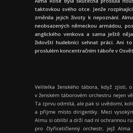
Alma Rosé byla skutečná proslulá housl
taktovkou svého otce. Jenže rozpínajíc
změnila jejich životy k nepoznání. Al
neobsazených německou armádou, poslé
anglického venkova a sama ještě něj
židovští hudebníci sehnat práci. Ani t
proslulém koncentračním táboře v Osvět
Velitelka ženského tábora, když zjistí,
v ženském táborovém orchestru nejen vě
Ta zprvu odmítá, ale pak si uvědomí, kol
a přijme místo dirigentky. Mezi vysoký
Almu si oblíbí a drží nad ní ochrannou ru
pro čtyřicetičlenný orchestr, jejž Alm