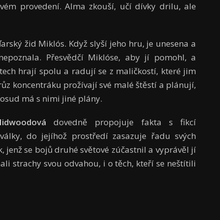
vém provedení. Alma zkouší, učí dívky drilu, ale
rský žid Miklós. Když slyší jeho hru, je unesena a
nepoznala. Přesvědčí Miklóse, aby jí pomohl, a
ch hrají spolu a radují se z maličkostí, které jim
ůz koncentráku prožívají své malé štěstí a plánují,
e osud má s nimi jiné plány.
 Midwoodová
dovedně propojuje fakta s fikcí
lky, do jejíhož prostředí zasazuje řadu svých
 jenž se bojů druhé světové zúčastnil a vyprávěl jí
ali strachy svou odvahou, i o těch, kteří se neštítili