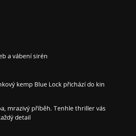
teb a vábení sirén
nkový kemp Blue Lock přichází do kin
 mrazivý příběh. Tenhle thriller vás
aždý detail