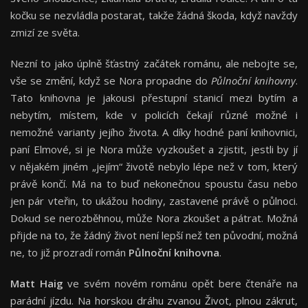
kočku se nezvládla postarat, takže žádná škoda, když navždy
zmizí ze světa.
Nezní to jako úplně šťastný začátek románu, ale nebojte se,
vše se změní, když se Nora propadne do
Půlnoční knihovny
.
Tato knihovna je jakousi přestupní stanicí mezi bytím a
nebytím, místem, kde v policích čekají různé možné i
nemožné varianty jejího života. A díky hodné paní knihovnici,
paní Elmové, si je Nora může vyzkoušet a zjistit, jestli by jí
v nějakém jiném „jejím“ životě nebylo lépe než v tom, který
právě končí. Má na to buď nekonečnou spoustu času nebo
jen pár vteřin, to ukážou hodiny, zastavené právě o půlnoci.
Dokud se nerozběhnou, může Nora zkoušet a pátrat. Možná
přijde na to, že žádný život není lepší než ten původní, možná
ne, to již prozradí román
Půlnoční knihovna
.
Matt Haig
ve svém novém románu opět bere čtenáře na
parádní jízdu. Na horskou dráhu zvanou Život, plnou zákrut,