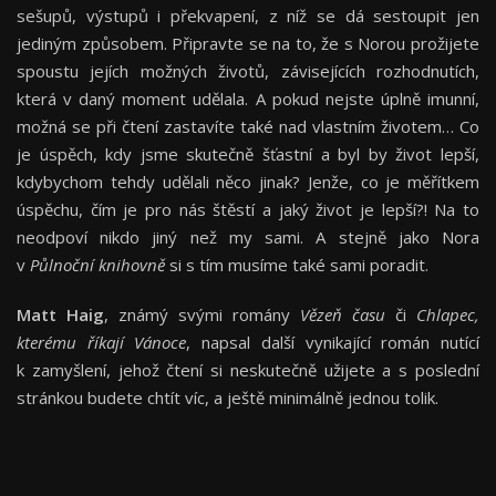
sešupů, výstupů i překvapení, z níž se dá sestoupit jen
jediným způsobem. Připravte se na to, že s Norou prožijete
spoustu jejích možných životů, závisejících rozhodnutích,
která v daný moment udělala. A pokud nejste úplně imunní,
možná se při čtení zastavíte také nad vlastním životem… Co
je úspěch, kdy jsme skutečně šťastní a byl by život lepší,
kdybychom tehdy udělali něco jinak? Jenže, co je měřítkem
úspěchu, čím je pro nás štěstí a jaký život je lepší?! Na to
neodpoví nikdo jiný než my sami. A stejně jako Nora
v
Půlnoční knihovně
si s tím musíme také sami poradit.
Matt Haig
, známý svými romány
Vězeň času
či
Chlapec,
kterému říkají Vánoce
, napsal další vynikající román nutící
k zamyšlení, jehož čtení si neskutečně užijete a s poslední
stránkou budete chtít víc, a ještě minimálně jednou tolik.