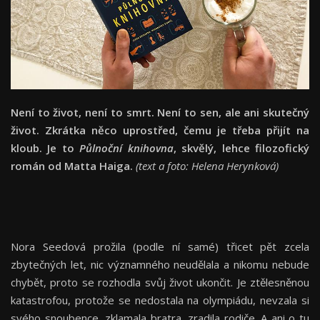
Není to život, není to smrt. Není to sen, ale ani skutečný
život. Zkrátka něco uprostřed, čemu je třeba přijít na
kloub. Je to
Půlnoční knihovna
, skvělý, lehce filozofický
román od Matta Haiga.
(text a foto: Helena Herynková)
Nora Seedová prožila (podle ní samé) třicet pět zcela
zbytečných let, nic významného neudělala a nikomu nebude
chybět, proto se rozhodla svůj život ukončit. Je ztělesněnou
katastrofou, protože se nedostala na olympiádu, nevzala si
svého snoubence, zklamala bratra, zradila rodiče. A ani o tu