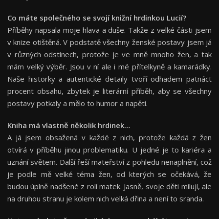
Co máte společného se svojí knižní hrdinkou Lucií?
Příběhy napsala moje hlava a duše. Takže z velké části jsem
v knize otištěná. V podstatě všechny ženské postavy jsem já
v různých odstínech, protože je ve mně mnoho žen, a tak
mám velký výběr. Jsou v ní ale i mé přítelkyně a kamarádky.
Naše historky a autentické detaily tvoří odhadem patnáct
procent obsahu, zbytek je literární příběh, aby se všechny
postavy potkaly a mělo to humor a napětí.
Kniha má vlastně několik hrdinek…
A já jsem obsažená v každé z nich, protože
každá z žen
otvírá v příběhu jinou problematiku. U jedné je to kariéra a
uznání světem. Další řeší mateřství z pohledu nenaplnění, což
je podle mě velké téma žen, od kterých se očekává, že
budou úplně nadšené z rolí matek. Jasně, svoje děti milují, ale
na druhou stranu je kolem nich velká dřina a není to sranda.