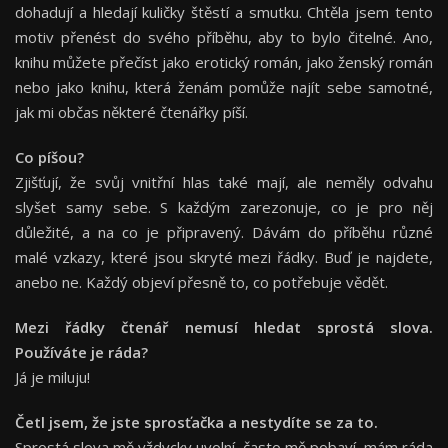
dohadují a hledají kuličky štěstí a smutku. Chtěla jsem tento
motiv přenést do svého příběhu, aby to bylo čitelné. Ano,
knihu můžete přečíst jako erotický román, jako ženský román
nebo jako knihu, která ženám pomůže najít sebe samotné,
jak mi občas některé čtenářky píší.
Co píšou?
Zjišťují, že svůj vnitřní hlas také mají, ale neměly odvahu
slyšet samy sebe. S každým zarezonuje, co je pro něj
důležité, a na co je připravený. Dávám do příběhu různé
malé vzkazy, které jsou skryté mezi řádky. Buď je najdete,
anebo ne. Každý objeví přesně to, co potřebuje vědět.
Mezi řádky čtenář nemusí hledat sprostá slova.
Používáte je ráda?
Já je miluju!
Četl jsem, že jste sprosťačka a nestydíte se za to.
Sprostá slova mě vždycky uvolní, často mě pobaví, mám ráda