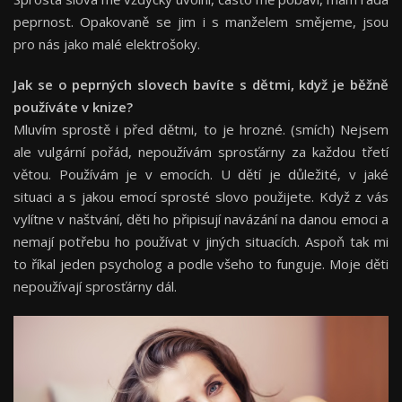
peprnost. Opakovaně se jim i s manželem smějeme, jsou
pro nás jako malé elektrošoky.
Jak se o peprných slovech bavíte s dětmi, když je běžně
používáte v knize?
Mluvím sprostě i před dětmi, to je hrozné. (smích) Nejsem
ale vulgární pořád, nepoužívám sprosťárny za každou třetí
větou. Používám je v emocích. U dětí je důležité, v jaké
situaci a s jakou emocí sprosté slovo použijete. Když z vás
vylítne v naštvání, děti ho připisují navázání na danou emoci a
nemají potřebu ho používat v jiných situacích. Aspoň tak mi
to říkal jeden psycholog a podle všeho to funguje. Moje děti
nepoužívají sprosťárny dál.