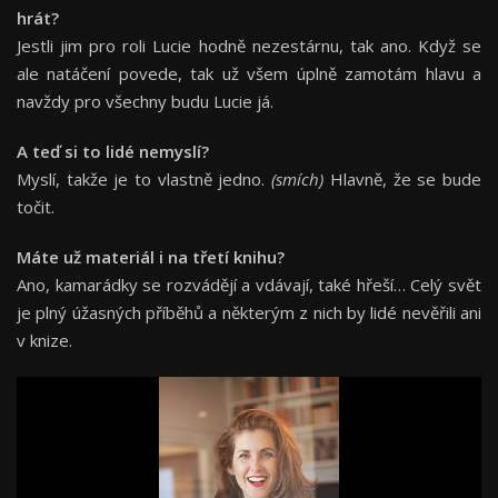
hrát?
Jestli jim pro roli
Lucie hodně nezestárnu, tak ano. Když se
ale natáčení povede, tak už všem úplně zamotám hlavu a
navždy pro všechny budu Lucie já.
A teď si to lidé nemyslí?
Myslí, takže je to vlastně jedno.
(smích)
Hlavně, že se bude
točit.
Máte už materiál i na třetí knihu?
Ano, kamarádky se rozvádějí a vdávají,
také hřeší… Celý svět
je plný úžasných
příběhů a některým z nich by lidé nevěřili ani
v knize.