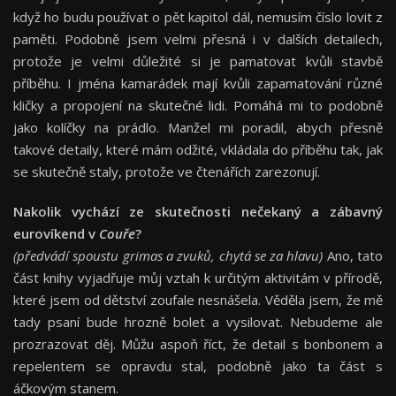
když ho budu používat o pět kapitol dál, nemusím číslo lovit z
paměti. Podobně jsem velmi přesná i v dalších detailech,
protože je velmi důležité si je pamatovat kvůli stavbě
příběhu. I jména kamarádek mají kvůli zapamatování různé
kličky a propojení na skutečné lidi. Pomáhá mi to podobně
jako kolíčky na prádlo. Manžel mi poradil, abych přesně
takové detaily, které mám odžité, vkládala do příběhu tak, jak
se skutečně staly, protože ve čtenářích zarezonují.
Nakolik vychází ze skutečnosti nečekaný a zábavný
eurovíkend v
Couře
?
(předvádí spoustu grimas a zvuků, chytá se za hlavu)
Ano, tato
část knihy vyjadřuje můj vztah k určitým aktivitám v přírodě,
které jsem od dětství zoufale nesnášela. Věděla jsem, že mě
tady psaní bude hrozně bolet a vysilovat. Nebudeme ale
prozrazovat děj. Můžu aspoň říct, že detail s bonbonem a
repelentem se opravdu stal, podobně jako ta část s
áčkovým stanem.