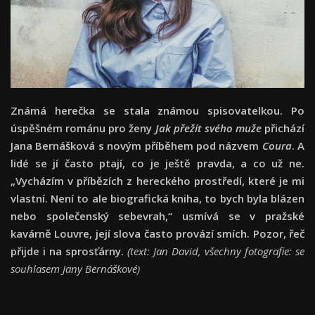
Známá herečka se stala známou spisovatelkou. Po
úspěšném románu pro ženy
Jak přežít svého muže
přichází
Jana Bernášková s novým příběhem pod názvem
Coura
. A
lidé se jí často ptají, co je ještě pravda, a co už ne.
„Vycházím v příbězích z hereckého prostředí, které je mi
vlastní. Není to ale biografická kniha, to bych byla blázen
nebo společenský sebevrah,“ usmívá se v pražské
kavárně
Louvre, její slova často provází smích. Pozor, řeč
přijde i na sprosťárny.
(text: Jan David, všechny fotografie: se
souhlasem Jany Bernáškové)