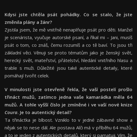
Kdysi jste chtěla psát pohádky. Co se stalo, že jste
změnila plány a žánr?
Zjistila jsem, že mě vnitřně nenaplňuje psát pro děti. Manžel
je scenárista, vyučuje autorské psaní, a říkal mi – Jani, musíš
psát o tom, co znáš, čemu rozumíš a co tě baví. To jsou tři
základní věci. Věnuji se proto tématům jako je ženský svět,
herecký svět, mateřství, přátelství, hledání vnitřního hlasu a
trable s muži. Důležité jsou také autentické detaily, které
pomáhají tvořit celek.
V minulosti jste otevřeně řekla, že vaší postelí prošlo
třináct mužů, zatímco jedna vaše kamarádka měla 64
mužů. A tohle vyšší číslo je zmíněné i ve vaší nové knize
Coura
. Je to autentický detail?
Ta třináctka je blbost. Vzniklo to v jedné zábavné show a
nějak se to nese dál. Ale postava Alči má v příběhu 64 mužů,
a to je jeden z autentických detailů, který si pamatuji. Vím, že