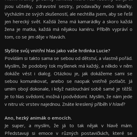
jsou učitelky, zdravotní sestry, prodavačky nebo lékařky.
Vycházím ze svých zkušeností, ale nechtěla jsem, aby se řešil
jen herecký svět. Každá žena má kamarádky a skoro každá
žena je matka, každá má nějakou kariéru. Příběh vypráví o
tom, co se jim děje v hlavách.
Slyšíte svůj vnitřní hlas jako vaše hrdinka Lucie?
Povídám si takto sama se sebou od dětství, a vlastně pořád.
Myslím, že podobný tok myšlenek má každý, a někdo v něm
dokáže vést i dialog. Otázkou je, jak dokážeme sami se
sebou komunikovat, anebo se naopak vnitřně potlačit. Já
umím obojí dokonale, i když naslouchání sobě samé je těžší.
Je to hlas svědomí, možná i podvědomí. Myslím, že nám jede
v nitru víc vrstev najednou. Znáte kreslený příběh
V hlavě
?
Ano, hezký animák o emocích.
Je super, a myslím, že já to tak nějak
v hlavě mám.
Představuji si emoce v různých postavičkách, které se