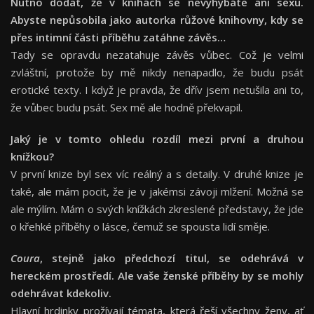
Nutno dodat, že v knihách se nevyhýbáte ani sexu.
Abyste nepůsobila jako autorka růžové knihovny, kdy se
přes intimní části příběhu zatáhne závěs…
Tady se opravdu nezatahuje závěs vůbec. Což je velmi
zvláštní, protože by mě nikdy nenapadlo, že budu psát
erotické texty. I když je pravda, že dřív jsem netušila ani to,
že vůbec budu psát. Sex mě ale hodně překvapil.
Jaký je v tomto ohledu rozdíl mezi první a druhou
knížkou?
V první knize byl sex víc reálný a s detaily. V druhé knize je
také, ale mám pocit, že je v jakémsi závoji mlžení. Možná se
ale mýlím. Mám o svých knížkách zkreslené představy, že jde
o křehké příběhy o lásce, čemuž se spousta lidí směje.
Coura
, stejně jako předchozí titul, se odehrává v
hereckém prostředí. Ale vaše ženské příběhy by se mohly
odehrávat kdekoliv.
Hlavní hrdinky prožívají témata, která řeší všechny ženy, ať