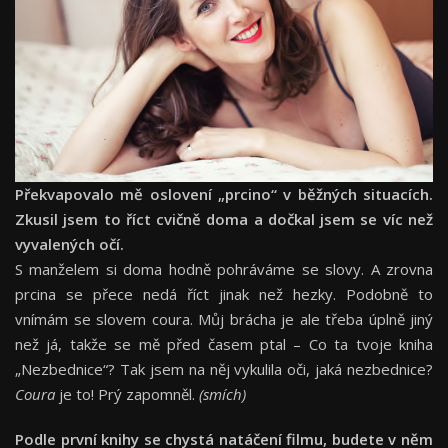
Překvapovalo mě oslovení „prcino“ v běžných situacích.
Zkusil jsem to říct cvičně doma a dočkal jsem se víc než
vyvalených očí.
S manželem si doma hodně pohráváme se slovy. A zrovna
prcina se přece nedá říct jinak než hezky. Podobně to
vnímám se slovem coura. Můj brácha je ale třeba úplně jiný
než já, takže se mě před časem ptal – Co ta tvoje kniha
„Nezbednice“? Tak jsem na něj vykulila oči, jaká nezbednice?
Coura
je to! Prý zapomněl.
(smích)
Podle první knihy se chystá natáčení filmu, budete v něm