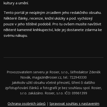
kultury a umění.
Tento portál je neúplným zrcadlem jeho redakčního obsahu.
Některé články, recenze, knižní ukázky a pod. vycházejí
pouze v jeho tištěné podobě. Pro tu ovšem musíte navštívit
některé kamenné knihkupectví, kde jej dostanete zdarma ke
svému nákupu.
Provozovatelem serveru je Rosier, s.r.o., šéfredaktor Zdeněk
Novák, magazin@rosier.cz, tel.: 722943330
Jakékoliv užití obsahu včetně převzetí, šíření či dalšího
zpřístupňování článků a fotografií je bez souhlasu spol. Rosier,
s.r.o. zakázáno. Rosier, s.r.o. IČO: 09961399
Ochrana osobních údajů
|
Spravovat souhlas s nastavením