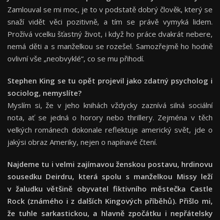
Zamlouval se mi moc, je to v podstatě dobrý člověk, který se
snaží vidět věci pozitivně, a tím se právě vymyká lidem.
Prožívá vcelku šťastný život, i když ho práce dvakrát nebere,
nemá děti a s manželkou se rozešel. Samozřejmě ho hodně
ovlivní vše „neobvyklé“, co se mu přihodí.
Stephen King se tu opět projevil jako zdatný psycholog i
sociolog, nemyslíte?
Myslím si, že v jeho knihách vždycky zaznívá silná sociální
nota, ať se jedná o horory nebo thrillery. Zejména v těch
velkých románech dokonale reflektuje americký svět, jde o
jakýsi obraz Ameriky, nejen o napínavé čtení.
Najdeme tu i velmi zajímavou ženskou postavu, hrdinovu
sousedku Deirdru, která spolu s manželkou Missy leží
v žaludku většině obyvatel fiktivního městečka Castle
Rock (známého i z dalších Kingových příběhů). Přišlo mi,
že tuhle sarkastickou, a hlavně zpočátku i nepřátelsky