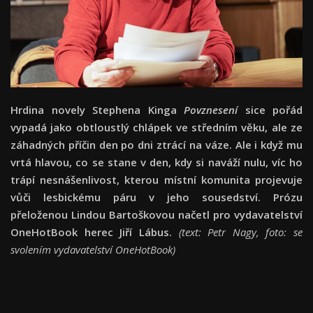
Hrdina novely Stephena Kinga
Povznesení
sice pořád
vypadá jako obtloustlý chlápek ve středním věku, ale ze
záhadných příčin den po dni ztrácí na váze. Ale i když mu
vrtá hlavou, co se stane v den, kdy si naváží nulu, víc ho
trápí nesnášenlivost, kterou místní komunita projevuje
vůči lesbickému páru v jeho sousedství. Prózu
přeloženou Lindou Bartoškovou načetl pro vydavatelství
OneHotBook herec Jiří Lábus.
(text: Petr Nagy, foto: se
svolením vydavatelství OneHotBook)