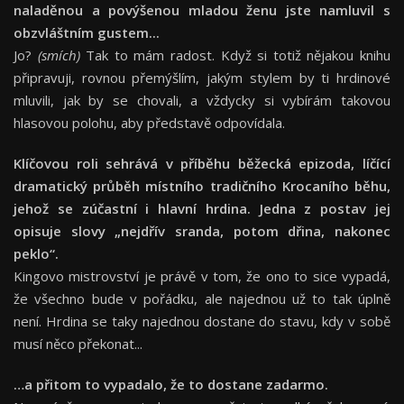
naladěnou a povýšenou mladou ženu jste namluvil s
obzvláštním gustem...
Jo?
(smích)
Tak to mám radost. Když si totiž nějakou knihu
připravuji, rovnou přemýšlím, jakým stylem by ti hrdinové
mluvili, jak by se chovali, a vždycky si vybírám takovou
hlasovou polohu, aby představě odpovídala.
Klíčovou roli sehrává v příběhu běžecká epizoda, líčící
dramatický průběh místního tradičního Krocaního běhu,
jehož se zúčastní i hlavní hrdina. Jedna z postav jej
opisuje slovy „nejdřív sranda, potom dřina, nakonec
peklo“.
Kingovo mistrovství je právě v tom, že ono to sice vypadá,
že všechno bude v pořádku, ale najednou už to tak úplně
není. Hrdina se taky najednou dostane do stavu, kdy v sobě
musí něco překonat...
…a přitom to vypadalo, že to dostane zadarmo.