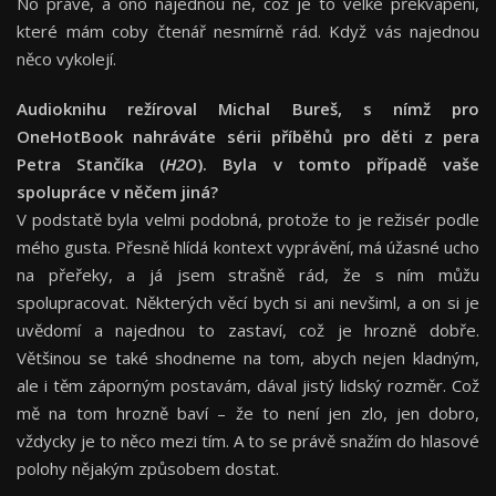
No právě, a ono najednou ne, což je to velké překvapení,
které mám coby čtenář nesmírně rád. Když vás najednou
něco vykolejí.
Audioknihu režíroval Michal Bureš, s nímž pro
OneHotBook nahráváte sérii příběhů pro děti z pera
Petra Stančíka (
H2O
). Byla v tomto případě vaše
spolupráce v něčem jiná?
V podstatě byla velmi podobná, protože to je režisér podle
mého gusta. Přesně hlídá kontext vyprávění, má úžasné ucho
na přeřeky, a já jsem strašně rád, že s ním můžu
spolupracovat. Některých věcí bych si ani nevšiml, a on si je
uvědomí a najednou to zastaví, což je hrozně dobře.
Většinou se také shodneme na tom, abych nejen kladným,
ale i těm záporným postavám, dával jistý lidský rozměr. Což
mě na tom hrozně baví – že to není jen zlo, jen dobro,
vždycky je to něco mezi tím. A to se právě snažím do hlasové
polohy nějakým způsobem dostat.