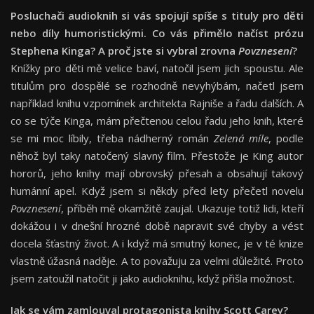
Posluchači audioknih si vás spojují spíše s tituly pro děti
nebo díly humoristickými. Co vás přimělo načíst prózu
Stephena Kinga? A proč jste si vybral zrovna
Povznesení
?
Knížky pro děti mě velice baví, natočil jsem jich spoustu. Ale
titulům pro dospělé se rozhodně nevyhýbám, načetl jsem
například knihu vzpomínek architekta Rajniše a řadu dalších. A
co se týče Kinga, mám přečtenou celou řadu jeho knih, které
se mi moc líbily, třeba nádherný román
Zelená míle
, podle
něhož byl taky natočený slavný film. Přestože je King autor
hororů, jeho knihy mají obrovský přesah a obsahují takový
humánní apel. Když jsem si někdy před lety přečetl novelu
Povznesení
, příběh mě okamžitě zaujal. Ukazuje totiž lidi, kteří
dokážou i v dnešní hrozné době napravit své chyby a vést
docela šťastný život. A i když má smutný konec, je v té knize
vlastně úžasná naděje. A to považuju za velmi důležité. Proto
jsem zatoužil natočit ji jako audioknihu, když přišla možnost.
Jak se vám zamlouval protagonista knihy
Scott Carey?