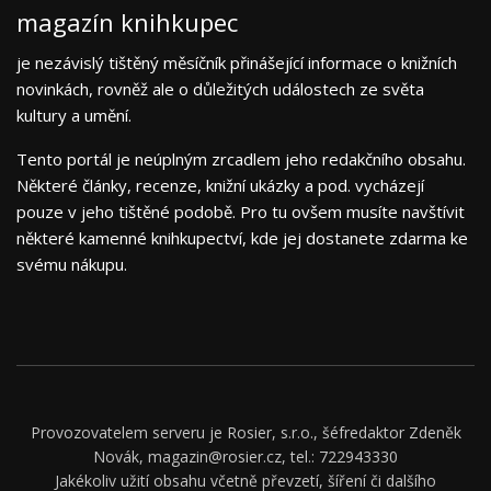
magazín knihkupec
je nezávislý tištěný měsíčník přinášející informace o knižních
novinkách, rovněž ale o důležitých událostech ze světa
kultury a umění.
Tento portál je neúplným zrcadlem jeho redakčního obsahu.
Některé články, recenze, knižní ukázky a pod. vycházejí
pouze v jeho tištěné podobě. Pro tu ovšem musíte navštívit
některé kamenné knihkupectví, kde jej dostanete zdarma ke
svému nákupu.
Provozovatelem serveru je Rosier, s.r.o., šéfredaktor Zdeněk
Novák, magazin@rosier.cz, tel.: 722943330
Jakékoliv užití obsahu včetně převzetí, šíření či dalšího