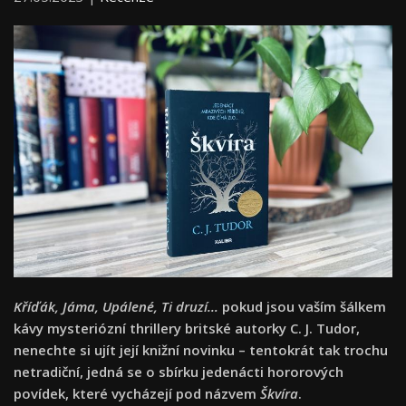
Kříďák, Jáma, Upálené, Ti druzí…
pokud jsou vaším šálkem
kávy mysteriózní thrillery britské autorky C. J. Tudor,
nenechte si ujít její knižní novinku – tentokrát tak trochu
netradiční, jedná se o sbírku jedenácti hororových
povídek, které vycházejí pod názvem
Škvíra
.