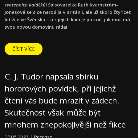
svatebních koláčků
! Spisovatelka Ruth Kvarnström-
Jonesová se sice narodila v Británii, ale už skoro čtyřicet
let žije ve Švédsku – a z jejích knih je patrné, jak moc má
svou novou domovinu ráda!
ČÍST VÍCE
C. J. Tudor napsala sbírku
hororových povídek, při jejichž
čtení vás bude mrazit v zádech.
Skutečnost však může být
mnohem znepokojivější než fikce
27.05.2023 |
Recenze