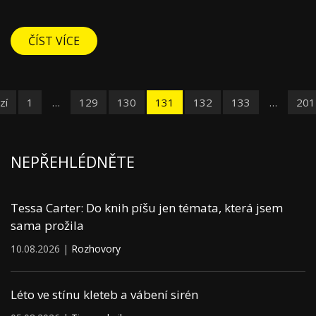
ČÍST VÍCE
zí
1
…
129
130
131
132
133
…
201
NEPŘEHLÉDNĚTE
Tessa Carter: Do knih píšu jen témata, která jsem
sama prožila
10.08.2026 |
Rozhovory
Léto ve stínu kleteb a vábení sirén