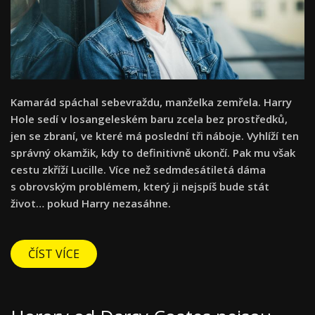
Kamarád spáchal sebevraždu, manželka zemřela. Harry
Hole sedí v losangeleském baru zcela bez prostředků,
jen se zbraní, ve které má poslední tři náboje. Vyhlíží ten
správný okamžik, kdy to definitivně ukončí. Pak mu však
cestu zkříží Lucille. Více než sedmdesátiletá dáma
s obrovským problémem, který ji nejspíš bude stát
život… pokud Harry nezasáhne.
ČÍST VÍCE