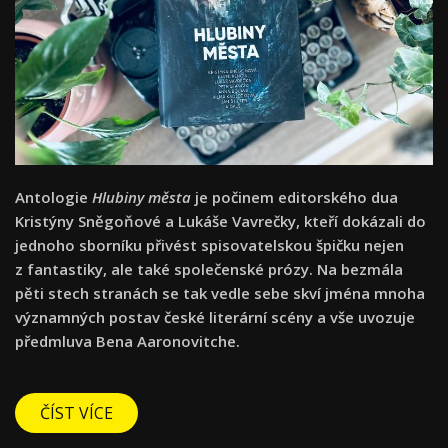
Antologie
Hlubiny města
je počinem editorského dua
Kristýny Sněgoňové a Lukáše Vavrečky, kteří dokázali do
jednoho sborníku přivést spisovatelskou špičku nejen
z fantastiky, ale také společenské prózy. Na bezmála
pěti stech stranách se tak vedle sebe skví jména mnoha
významných postav české literární scény a vše uvozuje
předmluva Bena Aaronovitche.
ČÍST VÍCE