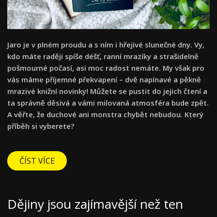
Jaro je v plném proudu a s ním i hřejivé slunečné dny. Vy,
kdo máte raději spíše déšť, ranní mrazíky a strašidelně
pošmourné počasí, asi moc radost nemáte. My však pro
vás máme příjemné překvapení – dvě napínavé a pěkně
mrazivé knižní novinky! Můžete se pustit do jejich čtení a
ta správně děsivá a vámi milovaná atmosféra bude zpět.
A věřte, že duchové ani monstra chybět nebudou. Který
příběh si vyberete?
ČÍST VÍCE
Dějiny jsou zajímavější než ten