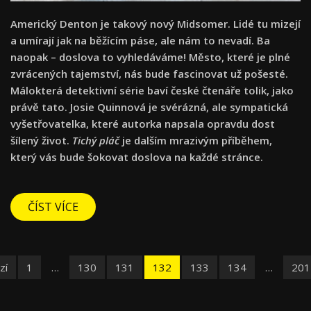
Americký Denton je takový nový Midsomer. Lidé tu mizejí
a umírají jak na běžícím páse, ale nám to nevadí. Ba
naopak – doslova to vyhledáváme! Město, které je plné
zvrácených tajemství, nás bude fascinovat už pošesté.
Málokterá detektivní série baví české čtenáře tolik, jako
právě tato. Josie Quinnová je svérázná, ale sympatická
vyšetřovatelka, které autorka napsala opravdu dost
šílený život.
Tichý pláč
je dalším mrazivým příběhem,
který vás bude šokovat doslova na každé stránce.
ČÍST VÍCE
zí
1
…
130
131
132
133
134
…
201