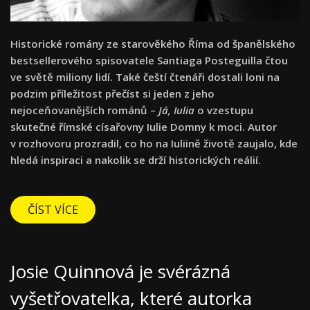
Historické romány ze starověkého Říma od španělského
bestsellerového spisovatele Santiaga Posteguilla čtou
ve světě miliony lidí. Také čeští čtenáři dostali loni na
podzim příležitost přečíst si jeden z jeho
nejoceňovanějších románů –
Já, Iulia
o vzestupu
skutečné římské císařovny Iulie Domny k moci. Autor
v rozhovoru prozradil, co ho na Iuliině životě zaujalo, kde
hledá inspiraci a nakolik se drží historických reálií.
ČÍST VÍCE
Josie Quinnová je svérázná
vyšetřovatelka, které autorka