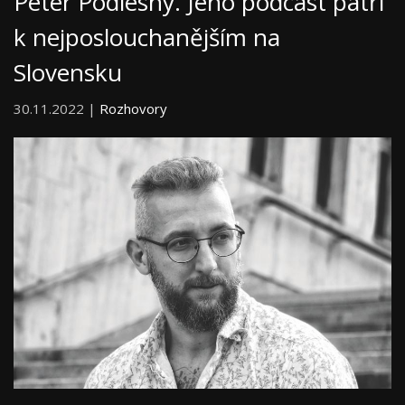
Peter Podlesný. Jeho podcast patří
k nejposlouchanějším na
Slovensku
30.11.2022 |
Rozhovory