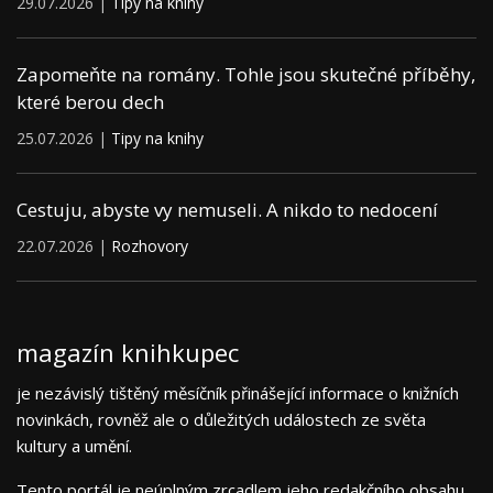
29.07.2026 |
Tipy na knihy
Zapomeňte na romány. Tohle jsou skutečné příběhy,
které berou dech
25.07.2026 |
Tipy na knihy
Cestuju, abyste vy nemuseli. A nikdo to nedocení
22.07.2026 |
Rozhovory
magazín knihkupec
je nezávislý tištěný měsíčník přinášející informace o knižních
novinkách, rovněž ale o důležitých událostech ze světa
kultury a umění.
Tento portál je neúplným zrcadlem jeho redakčního obsahu.