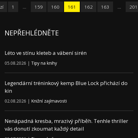
zí
1
…
159
160
161
162
163
…
201
NEPŘEHLÉDNĚTE
Léto ve stínu kleteb a vábení sirén
05.08.2026 |
Tipy na knihy
Legendární tréninkový kemp Blue Lock přichází do
kin
02.08.2026 |
Knižní zajímavosti
Nenápadná kresba, mrazivý příběh. Tenhle thriller
vás donutí zkoumat každý detail