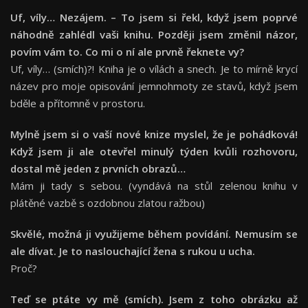
Uf, víly
… Nezájem. – To jsem si řekl, když jsem poprv
é
náhodně
zahl
é
dl va
ši knihu. Později jsem změnil názor,
povím vám to. Co mi o ní ale prvně řeknete vy?
Uf, víly… (smích)?! Kniha je o vílách a snech. Je to mírně krycí
název pro moje opisování jemnohmoty ze stavů, když jsem
bděle a přítomně v prostoru.
Mylně jsem si o vaší nové
knize myslel, že je pohádková
!
K
dy
ž jsem ji ale otevřel minulý tý
den kv
ůli rozhovoru,
dostal mě jeden z prvních obrazů…
Mám ji tady s sebou. (vyndává na stůl zelenou knihu v
plátěné vazbě s ozdobnou zlatou ražbou)
Skv
ěl
é
, možná ji využijeme během povídání. Nemusím se
ale dívat. Je to naslouchající žena s rukou u ucha.
Proč?
Teď se ptáte vy mě (smích). Jsem z toho obrázku až