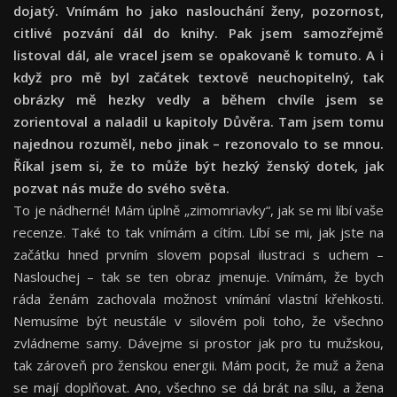
dojatý. Vnímám ho jako naslouchání ženy, pozornost,
citliv
é
pozvání dál do knihy. Pak jsem samozřejmě
listoval dál, ale vracel jsem se opakovaně k tomuto. A i
když pro mě byl začátek textově neuchopitelný, tak
obrázky mě hezky vedly a během chvíle jsem se
zorientoval a naladil u kapitoly Důvěra. Tam jsem tomu
najednou rozuměl, nebo jinak – rezonovalo to se mnou.
Říkal jsem si, ž
e to m
ůže být hezký ženský dotek, jak
pozvat ná
s mu
že do sv
é
ho svě
ta.
To je nádherné! Mám úplně „zimomriavky“, jak se mi líbí vaše
recenze. Také to tak vnímám a cítím. Líbí se mi, jak jste na
začátku hned prvním slovem popsal ilustraci s uchem –
Naslouchej – tak se ten obraz jmenuje. Vnímám, že bych
ráda ženám zachovala možnost vnímání vlastní křehkosti.
Nemusíme být neustále v silovém poli toho, že všechno
zvládneme samy. Dávejme si prostor jak pro tu mužskou,
tak zároveň pro ženskou energii. Mám pocit, že muž a žena
se mají doplňovat. Ano, všechno se dá brát na sílu, a žena