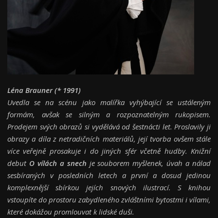
L
é
na Brauner
(* 1991)
Uvedla se na scénu jako malířka vyhýbající se ustáleným
formám, avšak se silným a rozpoznatelným rukopisem.
Prodejem svých obrazů si vydělává od šestnácti let. Proslavily ji
obrazy a díla z netradičních materiálů, její tvorba ovšem stále
více veřejně prosakuje i do jiných sfér včetně hudby. Knižní
debut
O vílách a snech
je souborem myšlenek, úvah a nálad
sesbíraných v posledních letech a první a dosud jedinou
komplexnější sbírkou jejích snových ilustrací. S knihou
vstoupíte do prostoru zabydleného zvláštními bytostmi i vílami,
které dokážou promlouvat k lidské duši.