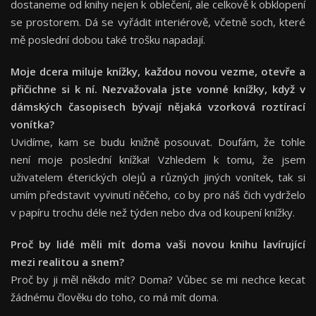
dostaneme od knihy nejen k oblečení, ale celkově k obklopení
se prostorem. Dá se vyřádit interiérově, včetně soch, které
mě poslední dobou také trošku napadají.
Moje dcera miluje knížky, každou novou vezme, otevř
e a
p
řičichne si k ní. Nezvažovala jste vonn
é
knížky, když v
dámský
ch
časopisech bývají nějaká vzorková roztírací
von
í
tka?
Uvidíme, kam se budu knižně posouvat. Doufám, že tohle
není moje poslední knížka! Vzhledem k tomu, že jsem
uživatelem éterických olejů a různých jiných vonítek, tak si
umím představit vyvinutí něčeho, co by pro náš čich vydrželo
v papíru trochu déle než týden nebo dva od koupení knížky.
Proč by lid
é
měli mít doma vaši novou knihu lavírující
mezi realitou a snem?
Proč by ji měl někdo mít? Doma? Vůbec se mi nechce kecat
žádnému člověku do toho, co má mít doma.