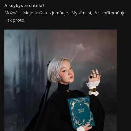
A kdybyste chtě
la?
Možná… Moje knížka zjemňuje. Myslím si, že zpřítomňuje.
Tak proto.