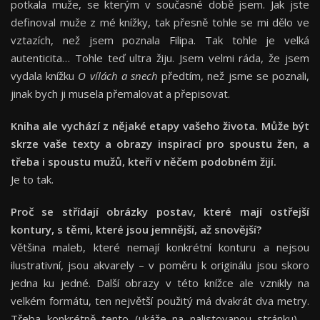
potkala muže, se kterým v současné době jsem. Jak jste
definoval muže z mé knížky, tak přesně tohle se mi dělo ve
vztazích, než jsem poznala Filipa. Tak tohle je velká
autenticita… Tohle teď ultra žiju. Jsem velmi ráda, že jsem
vydala knížku
O vílách a snech
předtím, než jsme se poznali,
jinak bych ji musela přemalovat a přepisovat.
Kniha ale vychází z nějak
é
etapy vašeho života. Může být
skrze vaše texty a obrazy
inspirac
í pro spoustu žen, a
třeba i spoustu mužů, kteří v něčem podobn
é
m žijí.
Je to tak.
Proč se střídají
obr
ázky postav, kter
é
mají ostřejší
kontury, s těmi, kter
é
jsou jemnější, až snovější
?
Většina maleb, které nemají konkrétní konturu a nejsou
ilustrativní, jsou akvarely – v poměru k originálu jsou skoro
jedna ku jedné. Další obrazy v této knížce ale vznikly na
velkém formátu, ten největší použitý má dvakrát dva metry.
Třeba konkrétně tento (ukáže na nalistovanou stránku) –