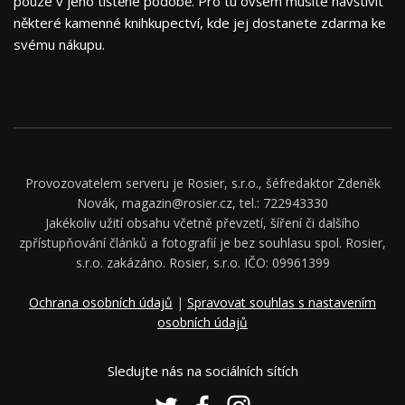
pouze v jeho tištěné podobě. Pro tu ovšem musíte navštívit
některé kamenné knihkupectví, kde jej dostanete zdarma ke
svému nákupu.
Provozovatelem serveru je Rosier, s.r.o., šéfredaktor Zdeněk
Novák, magazin@rosier.cz, tel.: 722943330
Jakékoliv užití obsahu včetně převzetí, šíření či dalšího
zpřístupňování článků a fotografií je bez souhlasu spol. Rosier,
s.r.o. zakázáno. Rosier, s.r.o. IČO: 09961399
Ochrana osobních údajů
|
Spravovat souhlas s nastavením
osobních údajů
Sledujte nás na sociálních sítích