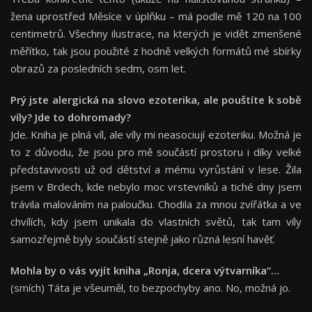
žena uprostřed Měsíce v úplňku – má podle mě 120 na 100
centimetrů. Všechny ilustrace, na kterých je vidět zmenšené
měřítko, tak jsou použité z hodně velkých formátů mé sbírky
obrazů za posledních sedm, osm let.
Prý jste alergická na slovo ezoterika, ale pouštíte k sobě
víly? Jde to dohromady?
Jde. Kniha je plná víl, ale víly mi neasociují ezoteriku. Možná je
to z důvodu, že jsou pro mě součástí prostoru i díky velké
představivosti už od dětství a mému vyrůstání v lese. Žila
jsem v Brdech, kde nebylo moc vrstevníků a tiché dny jsem
trávila malováním na paloučku. Chodila za mnou zvířátka a ve
chvílích, kdy jsem unikala do vlastních světů, tak tam víly
samozřejmě byly součástí stejně jako různá lesní havěť.
Mohla by o vás vyjít kniha
„
Ronja, dcera výtvarníka
“
…
(smích) Táta je všeuměl, to bezpochyby ano. No, možná jo.