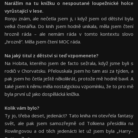
Narážím na tu knížku o nespoutan
é
loupežnick
é
holce
vyrůstající v lese.
Ronju znám, ale nečetla jsem ji, i když jsem od dětství byla
velká čtenářka. Do knih jsem hodně unikala, měla jsem čtení
hrozně ráda – ale nemám ráda v tomto kontextu slovo
„hrozně“. Měla jsem čtení MOC ráda.
Na jaký titul z dětství
si te
ď vzpomenete?
Na Hobita, kterého jsem de facto sežrala, když jsme byli s
rodiči v Chorvatsku. Přelouskala jsem ho tam asi za týden, a
pak jsem ho četla ještě několikrát, protože mě hodně bavil. A
také jsem k němu měla nostalgickou vzpomínku, že to pro mě
byla první už jako dospělácká knížka.
Kolik vám bylo?
Ty jo, třeba deset, jedenáct? Tato kniha mi otevřela fantasy
svět, ale pak jsem samozřejmě od Tolkiena přesídlila na
Rowlingovou a od těch jedenácti let už jsem byla „Harry–