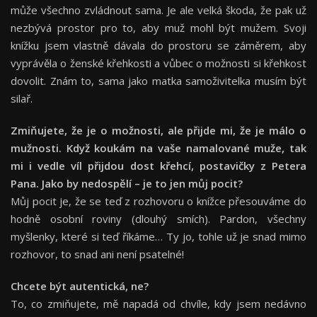
může všechno zvládnout sama. Je ale velká škoda, že pak už
nezbývá prostor pro to, aby muž mohl být mužem. Svoji
knížku jsem vlastně dávala do prostoru se záměrem, aby
vyprávěla o ženské křehkosti a vůbec o možnosti si křehkost
dovolit. Znám to, sama jako matka samoživitelka musím být
silař.
Zmiňujete, že je o možnosti, ale př
ijde mi,
že je má
lo o
m
užnosti. Když koukám na vaše namalovan
é
muže, tak
mi i vedle ví
l p
řijdou dost křehcí, postavičky z Petera
Pana. Jako by nedospělí – je to jen můj pocit?
Můj pocit je, že se teď z rozhovoru o knížce přesouváme do
hodně osobní roviny (dlouhý smích). Pardon, všechny
myšlenky, které si teď říkáme… Ty jo, tohle už je snad mimo
rozhovor, to snad ani není psatelné!
Chcete být autentická
, ne?
To, co zmiňujete, mě napadá od chvíle, kdy jsem nedávno