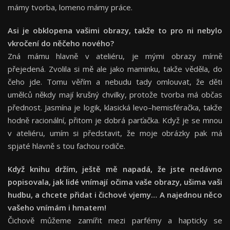
mámy tvorba, lomeno mámy práce.
Asi je obklopena vašimi obrazy, takže to pro ni nebylo
vkročení
do n
ěčeho nov
é
ho?
Zná mámu hlavně v ateliéru, je mými obrazy mírně
přejedená. Zvolila si mě ale jako maminku, takže věděla, do
čeho jde. Tomu věřím a nebudu tady omlouvat, že děti
umělců někdy mají krušný chvilky, protože tvorba má občas
přednost. Jasmína je logik, klasická levo–hemisféračka, takže
hodně racionální, přitom je dobrá parťačka. Když je se mnou
v ateliéru, umím si představit, že moje obrázky pak má
spjaté hlavně s tou fachou rodiče.
Kdy
ž knihu držím, ještě mě napadá, že jste nedávno
popisovala, jak lid
é
vnímají oč
ima va
še obrazy, uš
ima va
ši
hudbu, a chcete přidat i čichov
é
vjemy… A najednou ně
co
va
šeho vnímám i hmatem!
Čichově můžeme zamířit mezi parfémy a hapticky se