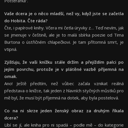
Potterařka“.
Vaše dcera je o něco mladší, než vy, když jste se začetla
do Hobita. Čte ráda
?
Čte, i papírové knihy. Včera mi četla úryvky z… Teď nevím, jak
se jmenuje v češtině, ale je to malá sbírka poezie od Tima
Burtona o ústřičném chlapečkovi. Je tam přítomná smrt, je
vtipná.
Zjišťuju, ž
e va
ši knížku stá
le dr
ží
m a p
řejíždím
palci
po
jejím povrchu, protože je v plátěn
é
vazbě příjemná na
o
mak
.
Ano! Ještě předtím, než vůbec začala vznikat reálná
představa o knížce, tak jeden z hlavních styčných můstků pro
mě byl, že musí být příjemná na dotek, aby byla postelová.
Co
na n
i skrze jeden ženský obraz za druhým říkala
dcera?
Líbí se jí, ale kniha pro ni spadá – podle mě – do kategorie