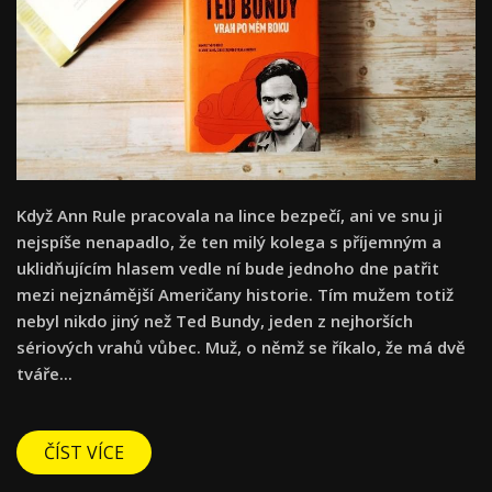
Když Ann Rule pracovala na lince bezpečí, ani ve snu ji
nejspíše nenapadlo, že ten milý kolega s příjemným a
uklidňujícím hlasem vedle ní bude jednoho dne patřit
mezi nejznámější Američany historie. Tím mužem totiž
nebyl nikdo jiný než Ted Bundy, jeden z nejhorších
sériových vrahů vůbec. Muž, o němž se říkalo, že má dvě
tváře...
ČÍST VÍCE