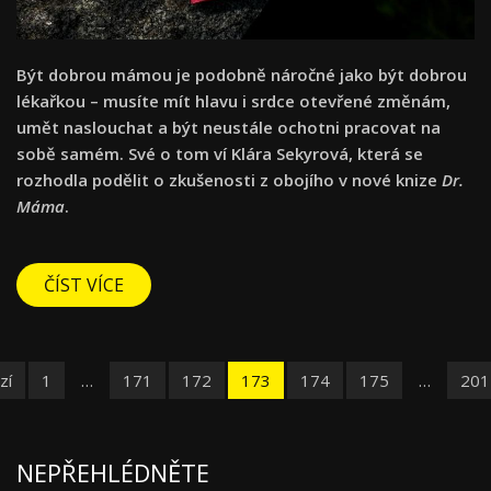
Být dobrou mámou je podobně náročné jako být dobrou
lékařkou – musíte mít hlavu i srdce otevřené změnám,
umět naslouchat a být neustále ochotni pracovat na
sobě samém. Své o tom ví Klára Sekyrová, která se
rozhodla podělit o zkušenosti z obojího v nové knize
Dr.
Máma
.
ČÍST VÍCE
zí
1
…
171
172
173
174
175
…
201
NEPŘEHLÉDNĚTE