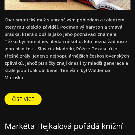
Charismatický muž s uhrančivým pohledem a talentem,
který mu kdekdo záviděl. Podmanivý baryton a tmavá
bradka, která sloužila jako jeho poznávací znamení.
Těžko bychom dnes hledali někoho, kdo nezná žádnou z
jeho písniček – Slavíci z Madridu, Růže z Texasu či Jó,
třešně zrály. Jeden z nejpopulárnějších československých
zpěváků, jehož písničky znají dnes i ty mladší generace a
stále jsou tolik oblíbené. Tím vším byl Waldemar
Matuška.
ČÍST VÍCE
Markéta Hejkalová pořádá knižní