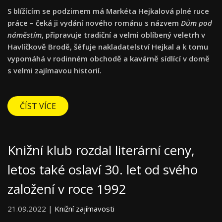
S blížícím se podzimem má Markéta Hejkalová plné ruce
práce – čeká ji vydání nového románu s názvem
Dům pod
náměstím
, připravuje tradiční a velmi oblíbený veletrh v
Havlíčkově Brodě, šéfuje nakladatelství Hejkal a k tomu
vypomáhá v rodinném obchodě a kavárně sídlící v domě
s velmi zajímavou historií.
ČÍST VÍCE
Knižní klub rozdal literární ceny,
letos také oslaví 30. let od svého
založení v roce 1992
21.09.2022 |
Knižní zajímavosti