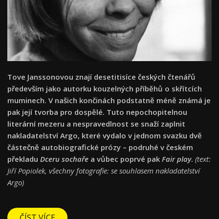
Tove Janssonovou znají desetitisíce českých čtenářů
především jako autorku kouzelných příběhů o skřítcích
muminech. V našich končinách podstatně méně známá je
pak její tvorba pro dospělé. Tuto nepochopitelnou
literární mezeru a nespravedlnost se snaží zaplnit
nakladatelství Argo, které vydalo v jednom svazku dvě
částečně autobiografické prózy – podruhé v českém
překladu
Dceru sochaře
a vůbec poprvé pak
Fair play
.
(text:
Jiří Popiolek, všechny fotografie: se souhlasem nakladatelství
Argo)
ČÍST VÍCE