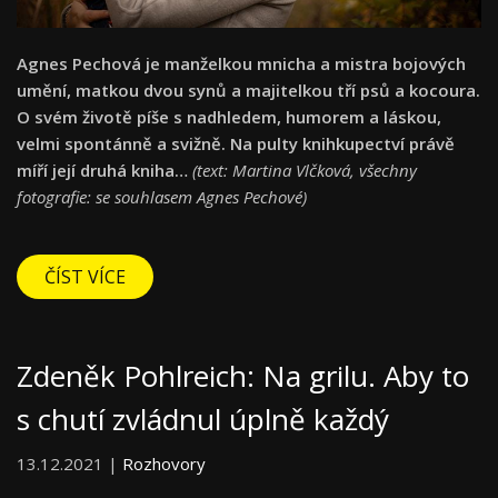
Agnes Pechová je manželkou mnicha a mistra bojových
umění, matkou dvou synů a majitelkou tří psů a kocoura.
O svém životě píše s nadhledem, humorem a láskou,
velmi spontánně a svižně. Na pulty knihkupectví právě
míří její druhá kniha…
(text: Martina Vlčková, všechny
fotografie: se souhlasem Agnes Pechové)
ČÍST VÍCE
Zdeněk Pohlreich: Na grilu. Aby to
s chutí zvládnul úplně každý
13.12.2021 |
Rozhovory