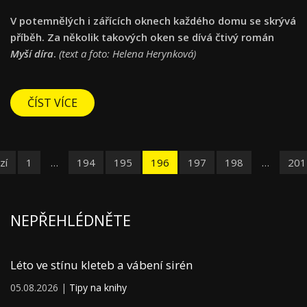
V potemnělých i zářících oknech každého domu se skrývá
příběh. Za několik takových oken se dívá čtivý román
Myší díra
.
(text a foto: Helena Herynková)
ČÍST VÍCE
zí
1
…
194
195
196
197
198
…
201
NEPŘEHLÉDNĚTE
Léto ve stínu kleteb a vábení sirén
05.08.2026 |
Tipy na knihy