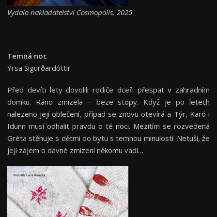
Vydalo nakladatelství Cosmopolis, 2025
Temná noc
Yrsa Sigurðardóttir
Před devíti lety dovolili rodiče dceři přespat v zahradním
domku. Ráno zmizela – beze stopy. Když je po letech
nalezeno její oblečení, případ se znovu otevírá a Týr, Karó i
Idunn musí odhalit pravdu o té noci. Mezitím se rozvedená
Gréta stěhuje s dětmi do bytu s temnou minulostí. Netuší, že
její zájem o dávné zmizení někomu vadí…