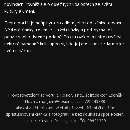
novinkách, rovněž ale o důležitých událostech ze světa
kultury a umění.
Tento portál je neúplným zrcadlem jeho redakčního obsahu.
Některé články, recenze, knižní ukázky a pod. vycházejí
pouze v jeho tištěné podobě. Pro tu ovšem musíte navštívit
některé kamenné knihkupectví, kde jej dostanete zdarma ke
svému nákupu.
Provozovatelem serveru je Rosier, s.r.o., šéfredaktor Zdeněk
Novák, magazin@rosier.cz, tel.: 722943330
Jakékoliv užití obsahu včetně převzetí, šíření či dalšího
zpřístupňování článků a fotografií je bez souhlasu spol. Rosier,
s.r.o. zakázáno. Rosier, s.r.o. IČO: 09961399