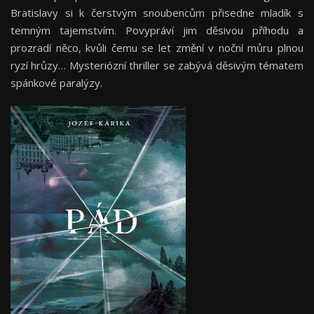
Bratislavy si k čerstvým snoubencům přisedne mladík s
temným tajemstvím. Povypráví jim děsivou příhodu a
prozradí něco, kvůli čemu se let změní v noční můru plnou
ryzí hrůzy… Mysteriózní thriller se zabývá děsivým tématem
spánkové paralýzy.