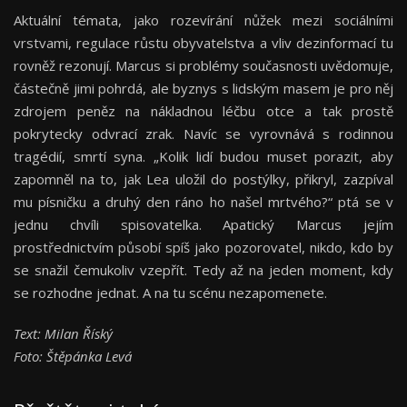
Aktuální témata, jako rozevírání nůžek mezi sociálními
vrstvami, regulace růstu obyvatelstva a vliv dezinformací tu
rovněž rezonují. Marcus si problémy současnosti uvědomuje,
částečně jimi pohrdá, ale byznys s lidským masem je pro něj
zdrojem peněz na nákladnou léčbu otce a tak prostě
pokrytecky odvrací zrak. Navíc se vyrovnává s rodinnou
tragédií, smrtí syna. „Kolik lidí budou muset porazit, aby
zapomněl na to, jak Lea uložil do postýlky, přikryl, zazpíval
mu písničku a druhý den ráno ho našel mrtvého?“ ptá se v
jednu chvíli spisovatelka. Apatický Marcus jejím
prostřednictvím působí spíš jako pozorovatel, nikdo, kdo by
se snažil čemukoliv vzepřít. Tedy až na jeden moment, kdy
se rozhodne jednat. A na tu scénu nezapomenete.
Text: Milan Říský
Foto: Štěpánka Levá