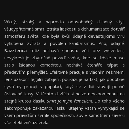
Věcný, strohý a naprosto odosobněný chladný styl,
všudypřítomná smrt, ztráta lidskosti a dehumanizace dotváří
atmosféru světa, kde byla kvůli údajně devastujícímu viru
vyhubena zvířata a povolen kanibalismus. Ano, údajně.
Bazzterica
totiž nechává spoustu věcí bez vysvětlení,
nevykresluje zbytečně pozadí světa, kde se lidské maso
stalo žádanou komoditou, nechává čtenáře tápat a
především přemýšlet. Efektivně pracuje s vládním režimem,
jenž uzákonil legální zabíjení, poukazuje na fakt, jak podobné
systémy pracují s populací, když se z lidí stávají pouhé
číslované kusy. V těchto chvílích si nelze nevzpomenout na
stejně krutou klasiku
Smrt je mým řemeslem
. Do toho všeho
zakomponuje zakázanou lásku, utajený vztah vymykající se
všem pravidlům zvrhlé společnosti, aby v samotném závěru
vše efektivně uzavřela.