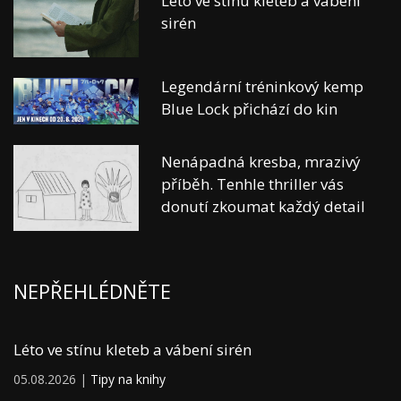
Léto ve stínu kleteb a vábení
sirén
Legendární tréninkový kemp
Blue Lock přichází do kin
Nenápadná kresba, mrazivý
příběh. Tenhle thriller vás
donutí zkoumat každý detail
NEPŘEHLÉDNĚTE
Léto ve stínu kleteb a vábení sirén
05.08.2026 |
Tipy na knihy