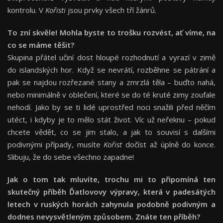
kontrolu. V
Kořisti
jsou prvky všech tří žánrů.
To zní skvěle! Mohla byste to trošku rozvést, ať víme, na
co se máme těšit?
Skupina přátel učiní dost hloupé rozhodnutí a vyrazí v zimě
do islandských hor. Když se nevrátí, rozběhne se pátrání a
pak se najdou rozřezané stany a zmrzlá těla – buďto nahá,
nebo minimálně v oblečení, které se do té kruté zimy zoufale
nehodí. Jako by se ti lidé uprostřed noci snažili před něčím
utéct, i kdyby je to mělo stát život. Víc už neřeknu – pokud
chcete vědět, co se jim stalo, a jak to souvisí s dalšími
podivnými případy, musíte
Kořist
dočíst až úplně do konce.
Slibuju, že do sebe všechno zapadne!
Jak o tom tak mluvíte, trochu mi to připomíná ten
skutečný příběh Ďatlovovy výpravy, která v padesátých
letech v ruských horách zahynula podobně podivným a
dodnes nevysvětleným způsobem. Znáte ten příběh?