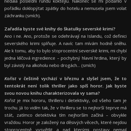
nedala poslední rundu koktejlů. Nakonec se mi podařilo v
pořádku doklopýtat zpátky do hotelu a nemusela jsem volat
záchranku (smích).
Zařadila byste své knihy do škatulky severské krimi?
Ano i ne. Ano, protože se odehrávají na Islandu, což definici
severského krimi splňuje. A navíc tam mívám hodně sněhu.
Ale k tomu, aby to bylo stoprocentní severské krimi, mi chybí
jedna klíčová ingredience – pochybný hlavní hrdina, který by
byl závislý na alkoholu nebo drogách… (smích)
Kořist
v češtině vychází v březnu a slyšel jsem, že to
tentokrát není tolik thriller jako spíš horor. Jak byste
svou novou knihu charakterizovala vy sama?
Kořist
je mix hororu, thrilleru i detektivky, od všeho tam je
trochu. Já to vidím tak, že v thrilleru se to nejhorší teprve má
stát, zatímco detektivka tím nejhorším začíná – obvykle
vraždou. Horor je založený na děsivých věcech, které nejdou
stoprocentně vysvětlit a nad kterými postavy nemají