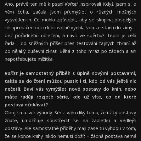
Ano, právě ten mě k psaní
Kořisti
inspiroval! Když jsem si o
něm četla, začala jsem přemýšlet o různých možných
vysvětleních. Co mohlo způsobit, aby se skupina dospělých
lidí uprostřed noci dobrovolně vydala ven ze stanu do zimy –
bez pořádného oblečení, a navíc ve spěchu? Teorií je celá
řada – od sněžných příšer přes testování tajných zbraní až
po nějaký duševní zkrat. Běhá z toho mráz po zádech a ani
nepotřebujete mlžítka!
Kořist
je samostatný příběh s úplně novými postavami,
takže se do čtení můžou pustit i ti, kdo od vás ještě nic
nečetli. Baví vás vymýšlet nové postavy do knih, nebo
máte raději rozjeté série, kde už víte, co od které
postavy očekávat?
Oboje má své výhody. Série vám díky tomu, že už ty postavy
znáte, umožňuje soustředit se na zápletku a vedlejší
postavy. Ale samostatné příběhy mají zase tu výhodu v tom,
že se konce knihy nikdo nemusí dožít – žádná postava nemá