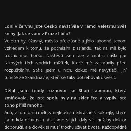
Loni v červnu jste Česko navštívila v rámci veletrhu Svět
knihy. Jak se vám v Praze líbilo?
Veletrh byl úžasný, město překrásné a jídlo lahodné. Jenom
vzhledem k tomu, že pocházím z Islandu, tak na mě bylo
trochu moc horko. Naštěstí jsem ale v centru našla pár
takových těch vodních mlžítek, které mě zachránily před
rozpuštěním. Stála jsem u nich, dokud mě nevytlačili jiní
turisté ze Skandinávie, kteří se taky potřebovali osvěžit.
Dělal jsem tehdy rozhovor se Shari Lapenou, která
zmiňovala, že jste spolu byly na skleničce a vypily jste
toho příliš mnoho!
Ano, v tom baru měli ty nejlepší a nejkrásnější koktejly, které
jsem kdy ochutnala. Asi jsme si jich daly víc, než by doktor
doporučil, ale člověk si musí trochu užívat života. Každopádně