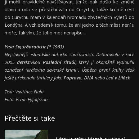
ji mohli pravidelně navštěvovat. Jenže pak došlo ke změně
plánu a ona se přestěhovala do Curychu, takže kromě cest
do Curychu mám v kalendáři hromadu zbytečných výletů do
Londýna. A vzhledem k tomu, že ani jedno z těch měst není u
moře, tak vím, že toho moc nenapíšu...
Yrsa Sigurðardóttir (* 1963)
Nejslavnější islandská autorka současnosti. Debutovala v roce
2005 detektivkou
Poslední rituál
, který jí okamžitě vysloužil
označení "královna severské krimi". Úspěch první knihy však
ještě překonala thrillery jako
Poprava, DNA
nebo
Led v žilách
.
Text: Vavřinec Fiala
Foto: Ernir-Eyjólfsson
Přečtěte si také