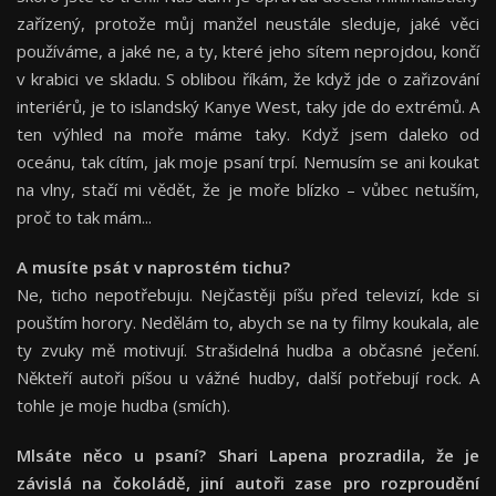
zařízený, protože můj manžel neustále sleduje, jaké věci
používáme, a jaké ne, a ty, které jeho sítem neprojdou, končí
v krabici ve skladu. S oblibou říkám, že když jde o zařizování
interiérů, je to islandský Kanye West, taky jde do extrémů. A
ten výhled na moře máme taky. Když jsem daleko od
oceánu, tak cítím, jak moje psaní trpí. Nemusím se ani koukat
na vlny, stačí mi vědět, že je moře blízko – vůbec netuším,
proč to tak mám...
A musíte psát v naprostém tichu?
Ne, ticho nepotřebuju. Nejčastěji píšu před televizí, kde si
pouštím horory. Nedělám to, abych se na ty filmy koukala, ale
ty zvuky mě motivují. Strašidelná hudba a občasné ječení.
Někteří autoři píšou u vážné hudby, další potřebují rock. A
tohle je moje hudba (smích).
Mlsáte něco u psaní? Shari Lapena prozradila, že je
závislá na čokoládě, jiní autoři zase pro rozproudění