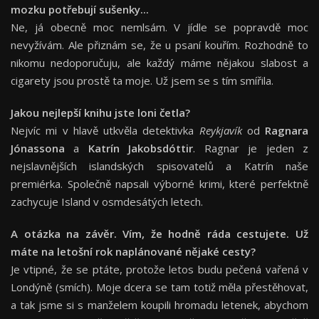
mozku potřebují sušenky...
Ne, já obecně moc nemlsám. V jídle se popravdě moc
nevyžívám. Ale přiznám se, že u psaní kouřím. Rozhodně to
nikomu nedoporučuju, ale každý máme nějakou slabost a
cigarety jsou prostě ta moje. Už jsem se s tím smířila.
Jakou nejlepší knihu jste loni četla?
Nejvíc mi v hlavě utkvěla detektivka
Reykjavík
od
Ragnara
Jónassona
a
Katrín Jakobsdóttir
. Ragnar je jeden z
nejslavnějších islandských spisovatelů a Katrín naše
premiérka. Společně napsali výborné krimi, které perfektně
zachycuje Island v osmdesátých letech.
A otázka na závěr. Vím, že hodně ráda cestujete. Už
máte na letošní rok naplánované nějaké cesty?
Je vtipné, že se ptáte, protože letos budu pečená vařená v
Londýně (smích). Moje dcera se tam totiž měla přestěhovat,
a tak jsme si s manželem koupili hromadu letenek, abychom