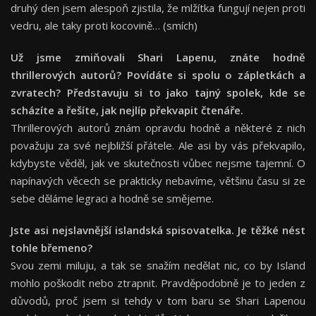
druhý den jsem alespoň zjistila, že mlžítka fungují nejen proti
vedru, ale taky proti kocovině… (smích)
Už jsme zmiňovali Shari Lapenu, znáte hodně
thrillerových autorů? Povídáte si spolu o zápletkách a
zvratech? Představuju si to jako tajný spolek, kde se
scházíte a řešíte, jak nejlíp překvapit čtenáře.
Thrillerových autorů znám opravdu hodně a některé z nich
považuju za své nejbližší přátele. Ale asi by vás překvapilo,
kdybyste věděl, jak ve skutečnosti vůbec nejsme tajemní. O
napínavých věcech se prakticky nebavíme, většinu času si ze
sebe děláme legraci a hodně se smějeme.
Jste asi nejslavnější islandská spisovatelka. Je těžké nést
tohle břemeno?
Svou zemi miluju, a tak se snažím nedělat nic, co by Island
mohlo poškodit nebo ztrapnit. Pravděpodobně je to jeden z
důvodů, proč jsem si tehdy v tom baru se Shari Lapenou