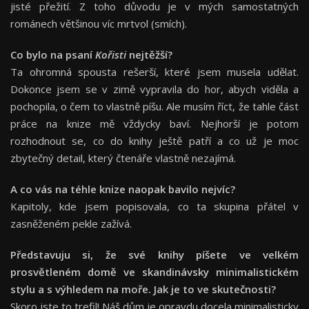
jisté přežití. Z toho důvodu je v mých samostatných
románech většinou víc mrtvol (smích).
Co bylo na psaní
Kořisti
nejtěžší?
Ta ohromná spousta rešerší, které jsem musela udělat.
Dokonce jsem se v zimě vypravila do hor, abych viděla a
pochopila, o čem to vlastně píšu. Ale musím říct, že tahle část
práce na knize mě vždycky baví. Nejhorší je potom
rozhodnout se, co do knihy ještě patří a co už je moc
zbytečný detail, který čtenáře vlastně nezajímá.
A co vás na téhle knize naopak bavilo nejvíc?
Kapitoly, kde jsem popisovala, co ta skupina přátel v
zasněženém pekle zažívá.
Představuju si, že své knihy píšete ve velkém
prosvětleném domě ve skandinávsky minimalistickém
stylu a s výhledem na moře. Jak je to ve skutečnosti?
Skoro jste to trefil! Náš dům je opravdu docela minimalisticky