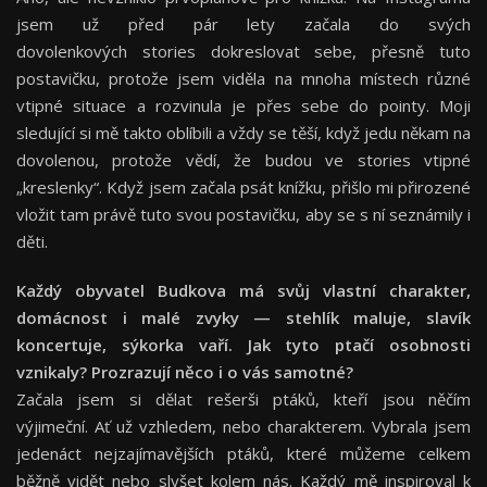
jsem už před pár lety začala do svých
dovolenkových stories dokreslovat sebe, přesně tuto
postavičku, protože jsem viděla na mnoha místech různé
vtipné situace a rozvinula je přes sebe do pointy. Moji
sledující si mě takto oblíbili a vždy se těší, když jedu někam na
dovolenou, protože vědí, že budou ve stories vtipné
„kreslenky“. Když jsem začala psát knížku, přišlo mi přirozené
vložit tam právě tuto svou postavičku, aby se s ní seznámily i
děti.
Každý obyvatel Budkova má svůj vlastní charakter,
domácnost i malé zvyky — stehlík maluje, slavík
koncertuje, sýkorka vaří. Jak tyto ptačí osobnosti
vznikaly? Prozrazují něco i o vás samotné?
Začala jsem si dělat rešerši ptáků, kteří jsou něčím
výjimeční. Ať už vzhledem, nebo charakterem. Vybrala jsem
jedenáct nejzajímavějších ptáků, které můžeme celkem
běžně vidět nebo slyšet kolem nás. Každý mě inspiroval k