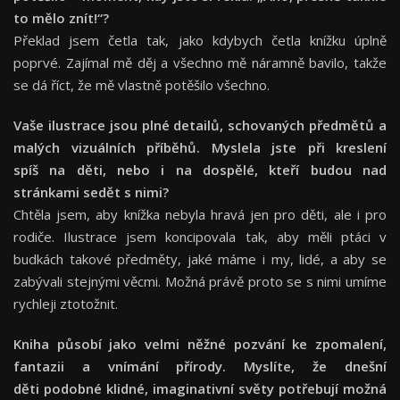
to mělo znít!“?
Překlad jsem četla tak, jako kdybych četla knížku úplně
poprvé. Zajímal mě děj a všechno mě náramně bavilo, takže
se dá říct, že mě vlastně potěšilo všechno.
Vaše ilustrace jsou plné detailů, schovaných předmětů a
malých vizuálních příběhů. Myslela jste při kreslení
spíš na děti, nebo i na dospělé, kteří budou nad
stránkami sedět s nimi?
Chtěla jsem, aby knížka nebyla hravá jen pro děti, ale i pro
rodiče. Ilustrace jsem koncipovala tak, aby měli ptáci v
budkách takové předměty, jaké máme i my, lidé, a aby se
zabývali stejnými věcmi. Možná právě proto se s nimi umíme
rychleji ztotožnit.
Kniha působí jako velmi něžné pozvání ke zpomalení,
fantazii a vnímání přírody. Myslíte, že dnešní
děti podobné klidné, imaginativní světy potřebují možná