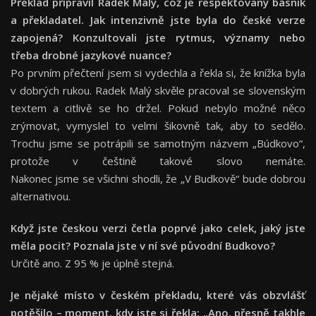
Překlad připravil Radek Malý, což je respektovaný básník
a překladatel. Jak intenzivně jste byla do české verze
zapojená? Konzultovali jste rytmus, významy nebo
třeba drobné jazykové nuance?
Po prvním přečtení jsem si vydechla a řekla si, že knížka byla
v dobrých rukou. Radek Malý skvěle pracoval se slovenským
textem a citlivě se ho držel. Pokud nebylo možné něco
zrýmovat, vymyslel to velmi šikovně tak, aby to sedělo.
Trochu jsme se potrápili se samotným názvem „Búdkovo“,
protože v češtině takové slovo nemáte.
Nakonec jsme se všichni shodli, že „V Budkově“ bude dobrou
alternativou.
Když jste českou verzi četla poprvé jako celek, jaký jste
měla pocit? Poznala jste v ní své původní Budkovo?
Určitě ano. Z 95 % je úplně stejná.
Je nějaké místo v českém překladu, které vás obzvlášť
potěšilo – moment, kdy jste si řekla: „Ano, přesně takhle