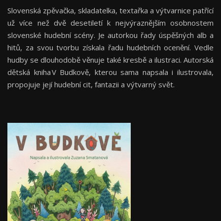
Slovenská zpěvačka, skladatelka, textařka a výtvarnice patřící
už více než dvě desetiletí k nejvýraznějším osobnostem
slovenské hudební scény. Je autorkou řady úspěšných alb a
hitů, za svou tvorbu získala řadu hudebních ocenění. Vedle
hudby se dlouhodobě věnuje také kresbě a ilustraci. Autorská
dětská kniha V Budkově, kterou sama napsala i ilustrovala,
propojuje její hudební cit, fantazii a výtvarný svět.