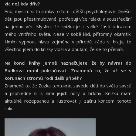
víc než kdy dřív?
Ano, myslím si to a mluví o tom i dětští psychologové. Dnešní
děti jsou přestimulované, potřebují více relaxu a soustředění
na jednu věc. Myslím, že knížka je z velké části odrazem
mého vnitřního světa. Nese v sobě klid, přítomný okamžik.
Umím vypnout hlavu zejména v přírodě, ráda si hraju, to
všechno jsem do knížky vložila a doufám, že se to přenáší.
Na konci knihy jemně naznačujete, že by návrat do
Budkova mohl pokračovat. Znamená to, že už se v
korunách stromů rodí další příběh?
Znamená to, že Zuzka tentokrát zavede děti do světa savců
a prohlédne si s nimi jejich nory a brlohy. Knížku mám
aktuálně rozepsanou a ilustrovat ji začnu koncem tohoto
roku.