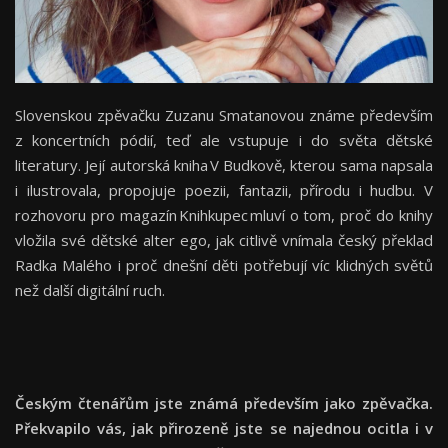
Slovenskou zpěvačku Zuzanu Smatanovou známe především
z koncertních pódií, teď ale vstupuje i do světa dětské
literatury. Její autorská kniha V Budkově, kterou sama napsala
i ilustrovala, propojuje poezii, fantazii, přírodu i hudbu. V
rozhovoru pro magazín Knihkupec mluví o tom, proč do knihy
vložila své dětské alter ego, jak citlivě vnímala český překlad
Radka Malého i proč dnešní děti potřebují víc klidných světů
než další digitální ruch.
Českým čtenářům jste známá především jako zpěvačka.
Překvapilo vás, jak přirozeně jste se najednou ocitla i v