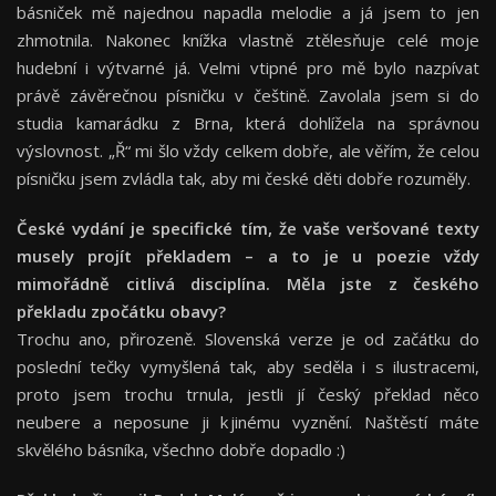
básniček mě najednou napadla melodie a já jsem to jen
zhmotnila. Nakonec knížka vlastně ztělesňuje celé moje
hudební i výtvarné já. Velmi vtipné pro mě bylo nazpívat
právě závěrečnou písničku v češtině. Zavolala jsem si do
studia kamarádku z Brna, která dohlížela na správnou
výslovnost. „Ř“ mi šlo vždy celkem dobře, ale věřím, že celou
písničku jsem zvládla tak, aby mi české děti dobře rozuměly.
České vydání je specifické tím, že vaše veršované texty
musely projít překladem – a to je u poezie vždy
mimořádně citlivá disciplína. Měla jste z českého
překladu zpočátku obavy?
Trochu ano, přirozeně. Slovenská verze je od začátku do
poslední tečky vymyšlená tak, aby seděla i s ilustracemi,
proto jsem trochu trnula, jestli jí český překlad něco
neubere a neposune ji k jinému vyznění. Naštěstí máte
skvělého básníka, všechno dobře dopadlo :)