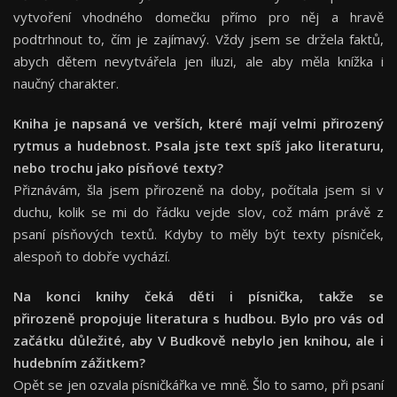
vytvoření vhodného domečku přímo pro něj a hravě
podtrhnout to, čím je zajímavý. Vždy jsem se držela faktů,
abych dětem nevytvářela jen iluzi, ale aby měla knížka i
naučný charakter.
Kniha je napsaná ve verších, které mají velmi přirozený
rytmus a hudebnost. Psala jste text spíš jako literaturu,
nebo trochu jako písňové texty?
Přiznávám, šla jsem přirozeně na doby, počítala jsem si v
duchu, kolik se mi do řádku vejde slov, což mám právě z
psaní písňových textů. Kdyby to měly být texty písniček,
alespoň to dobře vychází.
Na konci knihy čeká děti i písnička, takže se
přirozeně propojuje literatura s hudbou. Bylo pro vás od
začátku důležité, aby V Budkově nebylo jen knihou, ale i
hudebním zážitkem?
Opět se jen ozvala písničkářka ve mně. Šlo to samo, při psaní