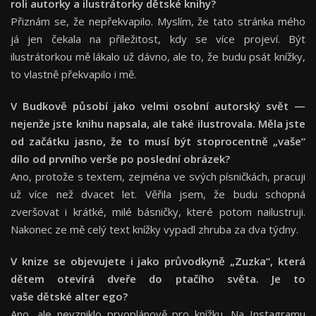
roli autorky a ilustrátorky dětské knihy?
Přiznám se, že nepřekvapilo. Myslím, že tato stránka mého
já jen čekala na příležitost, kdy se více projeví. Být
ilustrátorkou mě lákalo už dávno, ale to, že budu psát knížky,
to vlastně překvapilo i mě.
V Budkově působí jako velmi osobní autorský svět —
nejenže jste knihu napsala, ale také ilustrovala. Měla jste
od začátku jasno, že to musí být stoprocentně „vaše“
dílo od prvního verše po poslední obrázek?
Ano, protože s textem, zejména ve svých písničkách, pracuji
už více než dvacet let. Věřila jsem, že budu schopná
zveršovat i krátké, milé básničky, které potom nailustruji.
Nakonec ze mě celý text knížky vypadl zhruba za dva týdny.
V knize se objevujete i jako průvodkyně „Zuzka“, která
dětem otevírá dveře do ptačího světa. Je to
vaše dětské alter ego?
Ano, ale nevzniklo prvoplánově pro knížku. Na Instagramu