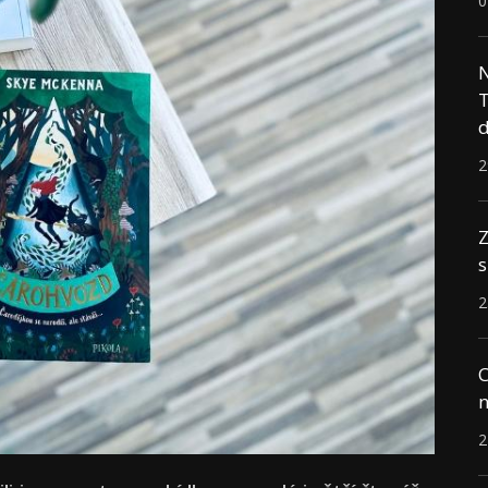
0
N
T
d
2
Z
s
2
C
n
2