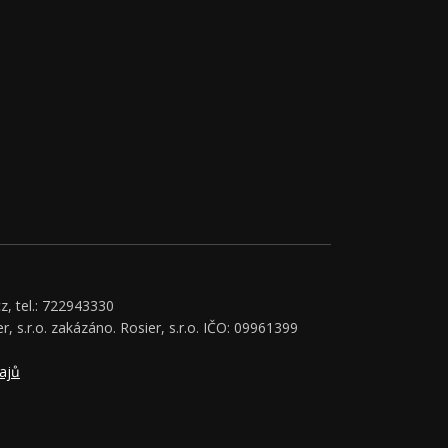
z, tel.: 722943330
r, s.r.o. zakázáno. Rosier, s.r.o. IČO: 09961399
ajů