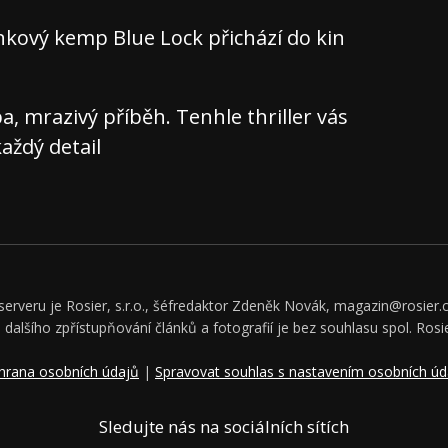
nkový kemp Blue Lock přichází do kin
 mrazivý příběh. Tenhle thriller vás
aždý detail
rveru je Rosier, s.r.o., šéfredaktor Zdeněk Novák, magazin@rosier.c
či dalšího zpřístupňování článků a fotografií je bez souhlasu spol. Rosie
hrana osobních údajů
|
Spravovat souhlas s nastavením osobních úd
Sledujte nás na sociálních sítích