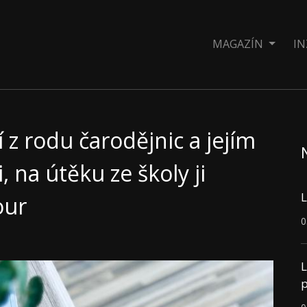
MAGAZÍN
IN
zí z rodu čarodějnic a jejím
, na útěku ze školy ji
L
our
0
L
p