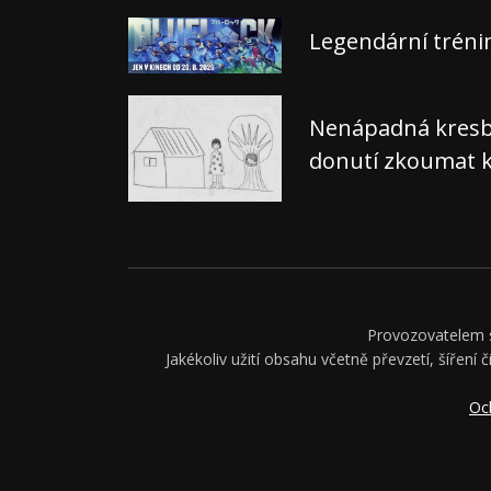
Legendární tréni
Nenápadná kresba,
donutí zkoumat k
Provozovatelem se
Jakékoliv užití obsahu včetně převzetí, šíření 
Oc