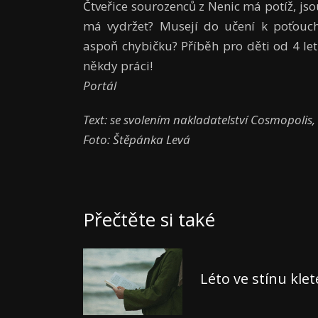
Čtveřice sourozenců z Nenic má potíž, jso
má vydržet? Musejí do učení k poťouc
aspoň chybičku? Příběh pro děti od 4 let
někdy práci!
Portál
Text: se svolením nakladatelství Cosmopolis
Foto: Štěpánka Levá
Přečtěte si také
Léto ve stínu kle