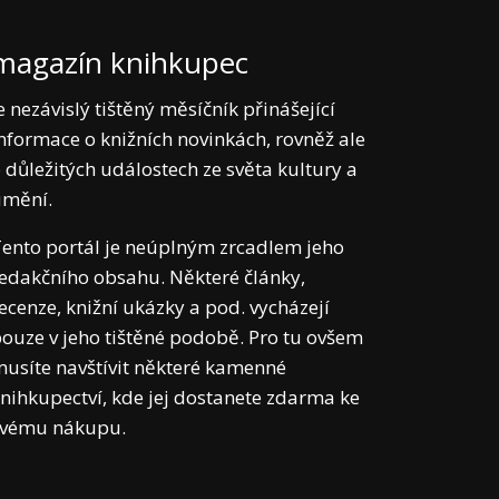
magazín knihkupec
e nezávislý tištěný měsíčník přinášející
nformace o knižních novinkách, rovněž ale
 důležitých událostech ze světa kultury a
umění.
ento portál je neúplným zrcadlem jeho
edakčního obsahu. Některé články,
ecenze, knižní ukázky a pod. vycházejí
ouze v jeho tištěné podobě. Pro tu ovšem
usíte navštívit některé kamenné
nihkupectví, kde jej dostanete zdarma ke
svému nákupu.