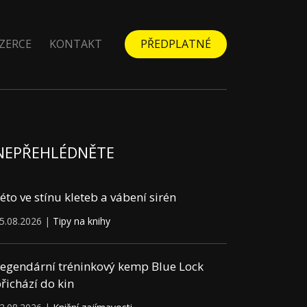
ZERCE
KONTAKT
PŘEDPLATNÉ
NEPŘEHLÉDNĚTE
éto ve stínu kleteb a vábení sirén
5.08.2026 |
Tipy na knihy
egendární tréninkový kemp Blue Lock
řichází do kin