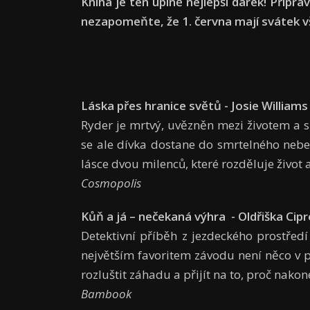
Kniha je ten úplně nejlepší dárek! Připra
nezapomeňte, že 1. června mají svátek v
Láska přes hranice světů - Josie Williams
Ryder je mrtvý, uvězněn mezi životem a 
se ale dívka dostane do smrtelného nebezpe
lásce dvou milenců, které rozděluje život 
Cosmopolis
Kůň a já – nečekaná výhra - Oldřiška Cip
Detektivní příběh z jezdeckého prostředí
největším favoritem závodu není něco v p
rozluštit záhadu a přijít na to, proč nakon
Bambook