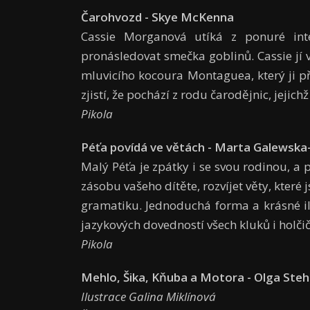
Čarohvozd - Skye McKenna
Cassie Morganová utíká z ponuré inte
pronásledovat smečka goblinů. Cassie jí 
mluvicího kocoura Montaguea, který ji p
zjistí, že pochází z rodu čarodějnic, jejichž
Pikola
Péťa povídá ve větách - Marta Galewska
Malý Péťa je zpátky i se svou rodinou, a p
zásobu vašeho dítěte, rozvíjet věty, které j
gramatiku. Jednoduchá forma a krásné i
jazykových dovedností všech kluků i holčič
Pikola
Mehlo, Šika, Kňuba a Motora - Olga Steh
Ilustrace Galina Miklínová