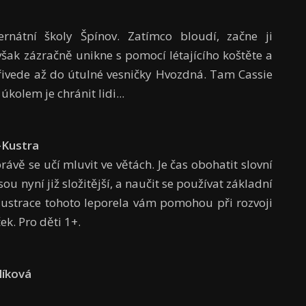
rnátní školy Špínov. Zatímco bloudí, začne ji
však zázračně unikne s pomocí létajícího koštěte a
řivede až do útulné vesničky Hvozdná. Tam Cassie
 úkolem je chránit lidi...
-Kustra
rávě se učí mluvit ve větách. Je čas obohatit slovní
sou nyní již složitější, a naučit se používat základní
lustrace tohoto leporela vám pomohou při rozvoji
ek. Pro děti 1+.
líková