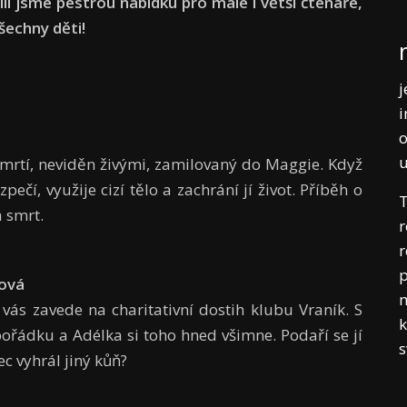
vili jsme pestrou nabídku pro malé i větší čtenáře,
šechny děti!
j
i
o
smrtí, neviděn živými, zamilovaný do Maggie. Když
čí, využije cizí tělo a zachrání jí život. Příběh o
T
a smrt.
r
r
p
rová
m
 vás zavede na charitativní dostih klubu Vraník. S
k
ořádku a Adélka si toho hned všimne. Podaří se jí
ec vyhrál jiný kůň?