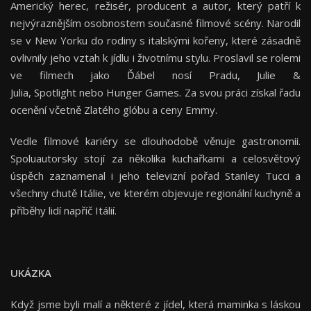
Americký herec, režisér, producent a autor, který patří k
nejvýraznějším osobnostem současné filmové scény. Narodil
se v New Yorku do rodiny s italskými kořeny, které zásadně
ovlivnily jeho vztah k jídlu i životnímu stylu. Proslavil se rolemi
ve filmech jako Ďábel nosí Pradu, Julie &
Julia, Spotlight nebo Hunger Games. Za svou práci získal řadu
ocenění včetně Zlatého glóbu a ceny Emmy.
Vedle filmové kariéry se dlouhodobě věnuje gastronomii.
Spoluautorsky stojí za několika kuchařkami a celosvětový
úspěch zaznamenal i jeho televizní pořad Stanley Tucci a
všechny chutě Itálie, ve kterém objevuje regionální kuchyně a
příběhy lidí napříč Itálií.
UKÁZKA
Když jsme byli malí a některé z jídel, která maminka s láskou