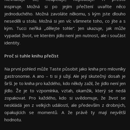
inspiruje. Možná si po jejím přečtení uvaříte něco
jednoduchého. Možná zavoláte někomu, s kým jste dlouho
neseděli u stolu. Možná si jen víc všimnete toho, co jíte a s
kým. Tucci neříká „dělejte tohle“. Jen ukazuje, jak může
vypadat život, ve kterém jídlo není jen nutnost, ale i součást
identity.
Proč si tuhle knihu přečíst
Na první pohled může Taste působit jako kniha pro milovníky
gastronomie. A ano – ti si ji užijí. Ale její skutečný dosah je
širší. Je to kniha pro každého, kdo někdy zažil, že jídlo není jen
jídlo. Že je to vzpomínka, vztah, okamžik, který se nedá
zopakovat. Pro každého, kdo si uvědomuje, že život se
neskládá jen z velkých událostí, ale především z drobných,
opakujících se momentů. A že právě ty mají největší
hodnotu.