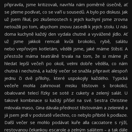
připravila, jsme kritizovali, navrhla nám poměrně úsečně, ať
se jdeme podívat, co se vaří u sousedů. A bylo po diskusi. Jak
už jsem říkal, po zkušenostech s jejich kuchyní jsme zrovna
netoužili po tom, abychom znovu zasedli k jejich stolu. U nás
doma kuchyně každý den vydala chutné a vyvážené jídlo. Ať
už jsme jakkoli remcali kvůli brokolici, rybě, salátu
nebo vepřovým kotletám, věděli jsme, jaké máme štěstí. A
přestože máma teatrálně trvala na tom, že si máme jít
hledat lepší večeři po okolí, velmi dobře věděla, co nám
chutná i nechutná, a každý večer se snažila připravit alespoň
jednu či dvě přílohy, které uspokojily každého. Typická
večeře mohla zahrnovat misku těstovin s brokolicí,
obalované telecí řízky se soté z cukety a zelený salát. U
takové kombinace si každý přišel na své. Sestra Christine
milovala maso, Gina dávala přednost těstovinám a zelenině a
já jsem jedl v podstatě všechno, co nebylo přibité k podlaze.
Další večer se mohlo podávat kuře alla cacciatore s rýží,
restovanou čekankou escarole a zelným salátem – a tak dále