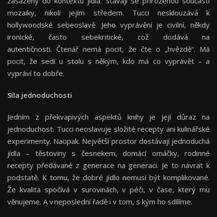
zasazeny do kontextu jídla. Stávají se přirozenou součástí
mozaiky, nikoli jejím středem. Tucci nesklouzává k
hollywoodské sebeoslavě. Jeho vyprávění je civilní, někdy
ironické, často sebekritické, což dodává na
autentičnosti. Čtenář nemá pocit, že čte o „hvězdě“. Má
pocit, že sedí u stolu s někým, kdo má co vyprávět – a
vypráví to dobře.
Síla jednoduchosti
Jedním z překvapivých aspektů knihy je její důraz na
jednoduchost. Tucci neoslavuje složité recepty ani kulinářské
experimenty. Naopak. Největší prostor dostávají jednoduchá
jídla – těstoviny s česnekem, domácí omáčky, rodinné
recepty předávané z generace na generaci. Je to návrat k
podstatě. K tomu, že dobré jídlo nemusí být komplikované.
Že kvalita spočívá v surovinách, v péči, v čase, který mu
věnujeme. A v neposlední řadě i v tom, s kým ho sdílíme.