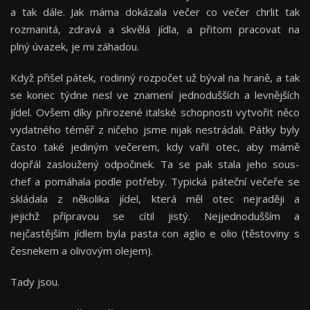
a tak dále. Jak máma dokázala večer co večer chrlit tak
rozmanitá, zdravá a skvělá jídla, a přitom pracovat na
plný úvazek, je mi záhadou.
Když přišel pátek, rodinný rozpočet už býval na hraně, a tak
se konec týdne nesl ve znamení jednodušších a levnějších
jídel. Ovšem díky přirozené italské schopnosti vytvořit něco
vydatného téměř z ničeho jsme nijak nestrádali. Pátky byly
často také jediným večerem, kdy vařil otec, aby mámě
dopřál zasloužený odpočinek. Ta se pak stala jeho sous-
chef a pomáhala podle potřeby. Typická páteční večeře se
skládala z několika jídel, která měl otec nejraději a
jejichž přípravou se cítil jistý. Nejjednodušším a
nejčastějším jídlem byla pasta con aglio e olio (těstoviny s
česnekem a olivovým olejem).
Tady jsou.