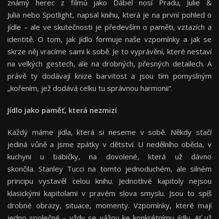
známý herec z filmů jako Ďábel nosí Pradu, Julie &
Julia nebo Spotlight, napsal knihu, která je na první pohled o
jídle – ale ve skutečnosti je především o paměti, vztazích a
identitě. O tom, jak jídlo formuje naše vzpomínky a jak se
skrze něj vracíme sami k sobě. Je to vyprávění, které nestaví
na velkých gestech, ale na drobných, přesných detailech. A
právě ty dodávají knize barvitost a jsou tím pomyslným
„kořením, jež dodává celku tu správnou harmonii“.
Jídlo jako paměť, která nezmizí
Každý máme jídla, která si neseme v sobě. Někdy stačí
jediná vůně a jsme zpátky v dětství. U nedělního oběda, v
kuchyni u babičky, na dovolené, která už dávno
skončila. Stanley Tucci na tomto jednoduchém, ale silném
principu vystavěl celou knihu. Jednotlivé kapitoly nejsou
klasickými kapitolami v pravém slova smyslu. Jsou to spíš
drobné obrazy, situace, momenty. Vzpomínky, které mají
jedno společné – vždy se vážou ke konkrétnímu jídlu. Ať už