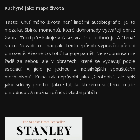
Kuchyně jako mapa života
Taste: Chuť mého života není lineární autobiografie. Je to
mozaika. Sbírka momentů, které dohromady vytvářejí obraz
života. Tucci přeskakuje v čase, vrací se, odbočuje. A čtenář
s ním. Nevadí to – naopak. Tento způsob vyprávění působí
přirozeně. Přesně tak totiž funguje paměť. Ne vzpomínkami v
řadě za sebou, ale v obrazech, které se vybavují podle
asociací. A jídlo je jednou z nejsilnějších spouštěcích
mechanismů. Kniha tak nepůsobí jako „životopis“, ale spíš
jako sdílený prostor. Jako stůl, ke kterému si čtenář může
přisednout. A možná i přinést vlastní příběh.