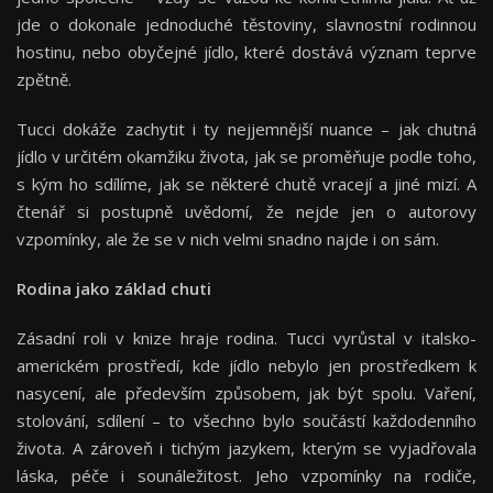
jde o dokonale jednoduché těstoviny, slavnostní rodinnou
hostinu, nebo obyčejné jídlo, které dostává význam teprve
zpětně.
Tucci dokáže zachytit i ty nejjemnější nuance – jak chutná
jídlo v určitém okamžiku života, jak se proměňuje podle toho,
s kým ho sdílíme, jak se některé chutě vracejí a jiné mizí. A
čtenář si postupně uvědomí, že nejde jen o autorovy
vzpomínky, ale že se v nich velmi snadno najde i on sám.
Rodina jako základ chuti
Zásadní roli v knize hraje rodina. Tucci vyrůstal v italsko-
americkém prostředí, kde jídlo nebylo jen prostředkem k
nasycení, ale především způsobem, jak být spolu. Vaření,
stolování, sdílení – to všechno bylo součástí každodenního
života. A zároveň i tichým jazykem, kterým se vyjadřovala
láska, péče i sounáležitost. Jeho vzpomínky na rodiče,