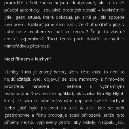
prarodiče i širší rodinu nejsou idealizované, ale o to víc
působí autenticky. Jsou plné drobných detailů – konkrétních
jídel, gest, situací, které dokazují, jak silně je jídlo spojené
s emocemi. Kolikrát jsme sami zažili, že chuť určitého jídla v
sobě nese mnohem víc než jen recept? Že je to vlastně
nositel vzpomínek? Tucci tento pocit dokáže zachytit s
mimořádnou přesností.
Mezi filmem a kuchyní
Stanley Tucci je známý herec, ale v této knize to není to
nejdůležitější. Ano, objevují se zde momenty z filmového
prostředí, natáčení i setkání s významnými
osobnostmi. Dozvíme se například, jak vznikal film Big Night,
který je sám o sobě milostným dopisem italské kuchyni.
Nebo jaké bylo pracovat na Julie & Julia, kde se svět
gastronomie a filmu propojuje zcela přirozeně. Jenže tyto
příběhy nejsou vyprávěny proto, aby oslnily. Naopak. Jsou