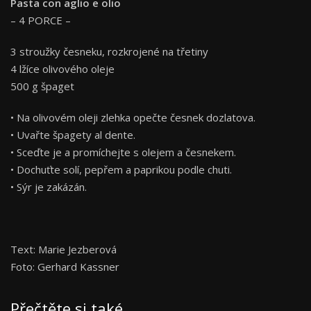
Pasta con aglio e olio
– 4 PORCE –
3 stroužky česneku, rozkrojené na třetiny
4 lžíce olivového oleje
500 g špaget
• Na olivovém oleji zlehka opečte česnek dozlatova.
• Uvařte špagety al dente.
• Sceďte je a promíchejte s olejem a česnekem.
• Dochuťte solí, pepřem a paprikou podle chuti.
• Sýr je zakázán.
Text: Marie Jezberová
Foto: Gerhard Kassner
Přečtěte si také