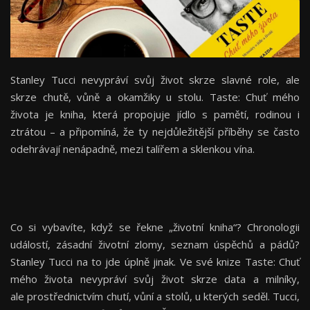
Stanley Tucci nevypráví svůj život skrze slavné role, ale
skrze chutě, vůně a okamžiky u stolu. Taste: Chuť mého
života je kniha, která propojuje jídlo s pamětí, rodinou i
ztrátou – a připomíná, že ty nejdůležitější příběhy se často
odehrávají nenápadně, mezi talířem a sklenkou vína.
Co si vybavíte, když se řekne „životní kniha“? Chronologii
událostí, zásadní životní zlomy, seznam úspěchů a pádů?
Stanley Tucci na to jde úplně jinak. Ve své knize Taste: Chuť
mého života nevypráví svůj život skrze data a milníky,
ale prostřednictvím chutí, vůní a stolů, u kterých seděl. Tucci,