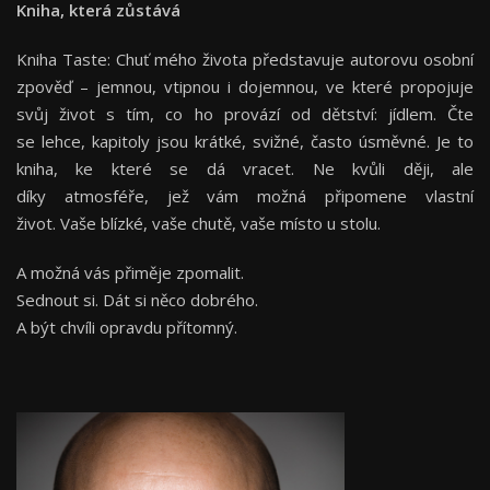
Kniha, která zůstává
Kniha Taste: Chuť mého života představuje autorovu osobní
zpověď – jemnou, vtipnou i dojemnou, ve které propojuje
svůj život s tím, co ho provází od dětství: jídlem. Čte
se lehce, kapitoly jsou krátké, svižné, často úsměvné. Je to
kniha, ke které se dá vracet. Ne kvůli ději, ale
díky atmosféře, jež vám možná připomene vlastní
život. Vaše blízké, vaše chutě, vaše místo u stolu.
A možná vás přiměje zpomalit.
Sednout si. Dát si něco dobrého.
A být chvíli opravdu přítomný.