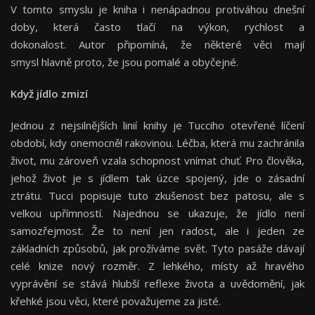
V tomto smyslu je kniha i nenápadnou protiváhou dnešní
doby, která často tlačí na výkon, rychlost a
dokonalost. Autor připomíná, že některé věci mají
smysl hlavně proto, že jsou pomalé a obyčejné.
Když jídlo zmizí
Jednou z nejsilnějších linií knihy je Tucciho otevřené líčení
období, kdy onemocněl rakovinou. Léčba, která mu zachránila
život, mu zároveň vzala schopnost vnímat chuť. Pro člověka,
jehož život je s jídlem tak úzce spojený, jde o zásadní
ztrátu. Tucci popisuje tuto zkušenost bez patosu, ale s
velkou upřímností. Najednou se ukazuje, že jídlo není
samozřejmost. Že to není jen radost, ale i jeden ze
základních způsobů, jak prožíváme svět. Tyto pasáže dávají
celé knize nový rozměr. Z lehkého, místy až hravého
vyprávění se stává hlubší reflexe života a uvědomění, jak
křehké jsou věci, které považujeme za jisté.