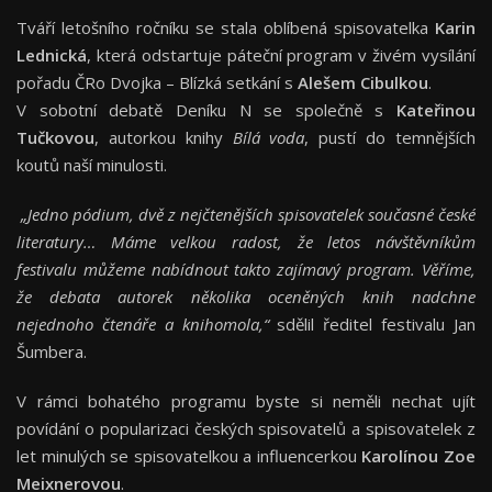
Tváří letošního ročníku se stala oblíbená spisovatelka
Karin
Lednická
, která odstartuje páteční program v živém vysílání
pořadu ČRo Dvojka – Blízká setkání s
Alešem Cibulkou
.
V sobotní debatě Deníku N se společně s
Kateřinou
Tučkovou
, autorkou knihy
Bílá voda
, pustí do temnějších
koutů naší minulosti.
„Jedno pódium, dvě z nejčtenějších spisovatelek současné české
literatury… Máme velkou radost, že letos návštěvníkům
festivalu můžeme nabídnout takto zajímavý program. Věříme,
že debata autorek několika oceněných knih nadchne
nejednoho čtenáře a knihomola,“
sdělil ředitel festivalu Jan
Šumbera.
V rámci bohatého programu byste si neměli nechat ujít
povídání o popularizaci českých spisovatelů a spisovatelek z
let minulých se spisovatelkou a influencerkou
Karolínou Zoe
Meixnerovou
.