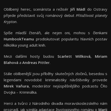
Oblíbený herec, scenárista a režisér
Jiří Mádl
do Ostravy
přijede představit svůj románový debut
Přitažlivost planety
Krypton
.
Spíše mladší čtenáři, ale nejen oni, mohou s členkami
HumbookTeamu
prodiskutovat popularitu hlavních postav
několika young adult knih.
Mezi dalšími hosty budou
Scarlett Willková, Miriam
Blahová
a
Andreas Pittler
.
Stále oblíbenější jsou příběhy skutečných zločinů, besedou s
legendami novodobé kriminalistiky návštěvníky provede
Mirek Vaňura
, moderátor nejúspěšnějšího podcastu ČRo
Dvojka – Kriminálka.
Herci a tvůrci z Národního divadla moravskoslezského nám
prozradí, jak vznikla adaptace životopisného románu o
Marii