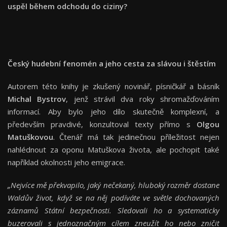
uspěl během odchodu do ciziny?
Český hudební fenomén a jeho cesta za slávou i štěstím
Autorem této knihy je zkušený novinář, písničkář a básník
Michal Bystrov
, jenž strávil dva roky shromažďováním
informací. Aby bylo jeho dílo skutečně komplexní, a
především pravdivé, konzultoval texty přímo s
Olgou
Matuškovou
. Čtenář má tak jedinečnou příležitost nejen
nahlédnout za oponu Matuškova života, ale pochopit také
například okolnosti jeho emigrace.
„Nejvíce mě překvapilo, jaký nečekaný, hluboký rozměr dostane
Waldův život, když se na něj podíváte ve světle dochovaných
záznamů Státní bezpečnosti. Sledovali ho a systematicky
buzerovali s jednoznačným cílem zneužít ho nebo zničit