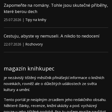
Zapomeňte na romány. Tohle jsou skutečné příběhy,
které berou dech
25.07.2026 |
Tipy na knihy
Cestuju, abyste vy nemuseli. A nikdo to nedocení
22.07.2026 |
Rozhovory
magazín knihkupec
je nezávislý tištěný měsíčník přinášející informace o knižních
novinkách, rovněž ale o důležitých událostech ze světa
kultury a umění.
Tento portál je neúplným zrcadlem jeho redakčního obsahu.
Některé články, recenze, knižní ukázky a pod. vycházejí
pouze v jeho tištěné podobě. Pro tu ovšem musíte navštívit