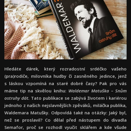
Hledáte dárek, který rozradostní srdéčko vašeho
(pra)rodiče, milovníka hudby či zasněného jedince, jenž
s láskou vzpomíná na staré dobré časy? Pak pro vás
máme tip na skvělou knihu:
Waldemar Matuška – Snům
ostruhy dát.
Tato publikace se zabývá životem i kariérou
jednoho z našich nejslavnějších zpěváků, miláčka publika,
Waldemara Matušky. Odpovídá také na otázky: Jaký byl,
než se proslavil? Co dělal před nástupem do divadla
Semafor, proč se rozhodl vyučit sklářem a kde všude