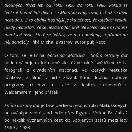
dlouhých třicet let, od roku 1956 do roku 1986. Pokud se
tenkrát hodně lidí divilo, že Matuška emigroval, teď už se divit
nebudou. O to obdivuhodnější je skutečnost, že estébáci Waldu
nikdy nedostali. Že se nezaprodal. Měl ale kolem sebe nevídané
množství osob, které se tvářily, že mu pomáhají, a přitom na
něj donášely,“
říká
Michal Bystrov
, autor publikace.
O tom, že je kniha
Waldemar Matuška – Snům ostruhy dát
hodnotná nejen informačně, ale též vizuálně, svědčí množství
fotografií z divadelních inscenací, ve kterých
Matuška
účinkoval, a filmů, v nichž zazářil. Knihu doplňují dobové
programy, recenze a citace z desítek rozhovorů s
Waldemarem i jeho přáteli.
Snům ostruhy dát
je také pečlivou rekonstrukcí
Matuškových
putování po světě – od Indie přes Egypt a Velkou Británii až
po několik významných cest do Spojených států mezi lety
1969 a 1983.