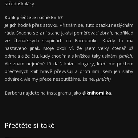
středoškoláky.
Kolik přečtete ročně knih?
Je jich hodně přes stovku. Přiznám se, tuto otázku neslýchám
ráda. Snadno se z ní stane jakási poměřovací zbraň, například
ve čtenářských skupinách na Facebooku. Každý to má
nastaveno jinak. Moje okolí ví, že jsem velký čtenář už
odmala a že čtu, kudy chodím a s knížkou taky usínám.
(smích)
Ale znám nejméně tři další knižní blogery, kteří mě počtem
přečtených knih hravě převyšují a proti nim jsem jen slabý
odvárek. Ale my přece nesoutěžíme, že ne.
(smích)
Barboru najdete na Instagramu jako
@knihomilka
.
Přečtěte si také