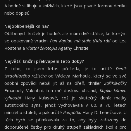
A hodně si libuju v knížkách, které jsou psané formou deníku
nebo dopisů.
Nejoblíbenější kniha?
Oblíbených knížek je hodně, ale mám dvě stálice, ke kterým
se opakovaně vracím.
Pan Kaplan má stále třídu rád
od Lea
Rostena a
Vlastní životopis
Agathy Christie.
Největší knižní překvapení této doby?
Z toho, co jsem letos přečetla, je to určitě
Deník
tvrdohlavého režiséra
od Václava Marhoula, který se ve své
osobní zpovědi nebál jít až na dřeň, thriller
Zaříkávačky
Emanuely Valentini, ten mě doslova uhranul,
Kapka kámen
vyhloubí
Hany Kulasové, což je skutečný deník matky
autistického syna, jehož vychovávala v 60. a 70. letech
minulého století, a pak určitě
Poupátka
Hany D. Lehečkové. U
těch bych se přimlouvala za to, aby byly zařazeny do
doporučené četby pro druhý stupeň základních škol a pro