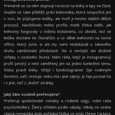
Primárně se na něm objevují recenze na knihy a tipy na čtení.
Snažím se také přiblížit práci knihovníka, která nespočívá jen
v tom, že půjčujeme knížky, ale tvoří ji mnoho dalších dílčích
procesů. Návštěvníci mého profilu mohli třeba vidět, jak
knihovny fungovaly v režimu lockdownu, co obnáší, než se
knížka dostane ke čtenářům a co dělali knihovníci na home
office, který jsme si ani my sami nedokázali u takového
druhu zaměstnání představit. No a nechybí ani drobné
střípky z osobního života. Mám ráda, když je instagramový
profil pestrý a není zaměřený jen na jedno konkrétní téma,
třeba právě knihy. Vždyť i bookstagramer žije rodinným
životem, vaří, cestuje, nebo má i jiné zájmy. Je fajn poznat ho
i z jiné, než z „knižní“ stránky.
Jaký žánr osobně preferujete?
Preferuji společenské romány a rodinné ságy, mám ráda
psychothrillery. Žánry střídám podle nálady, někdy mi sedne
vtipná romantika jindy pořádná řežba ve stylu Chrise Cartera.