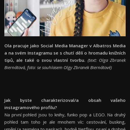
Ola pracuje jako Social Media Manager v Albatros Media
a na svém Instagramu se s chutí dělí o hromadu knižních
tipů, ale také o svou vlastní tvorbu.
(text: Olga Zbranek
Biernátová, foto: se souhlasem Olgy Zbranek Biernátové)
Jak byste charakterizoval/a obsah vašeho
instagramového profilu?
Na první pohled jsou to knihy, funko pop a LEGO. Na druhý
pohled tam toho je ale mnohem víc: cestování, busking,
umění (a zejména to nasírací), hodně Netflixu, psaní a drobné