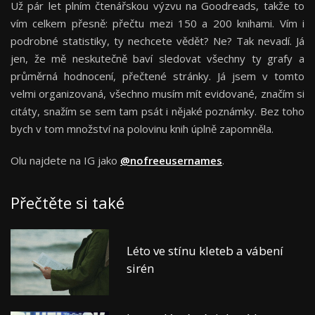
Už pár let plním čtenářskou výzvu na Goodreads, takže to
vím celkem přesně: přečtu mezi 150 a 200 knihami. Vím i
podrobné statistiky, ty nechcete vědět? Ne? Tak nevadí. Já
jen, že mě neskutečně baví sledovat všechny ty grafy a
průměrná hodnocení, přečtené stránky. Já jsem v tomto
velmi organizovaná, všechno musím mít evidované, značím si
citáty, snažím se sem tam psát i nějaké poznámky. Bez toho
bych v tom množství na polovinu knih úplně zapomněla.
Olu najdete na IG jako
@nofreeusernames
.
Přečtěte si také
Léto ve stínu kleteb a vábení
sirén