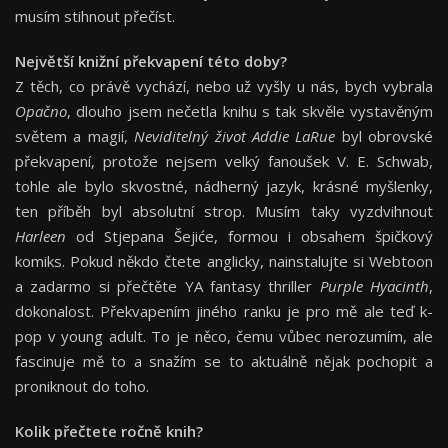
musím stihnout přečíst.
Největší knižní překvapení této doby?
Z těch, co právě vychází, nebo už vyšly u nás, bych vybrala
Opačno
, dlouho jsem nečetla knihu s tak skvěle vystavěným
světem a magií,
Neviditelný život Addie LaRue
byl obrovské
překvapení, protože nejsem velký fanoušek V. E. Schwab,
tohle ale bylo skvostné, nádherný jazyk, krásné myšlenky,
ten příběh byl absolutní strop. Musím taky vyzdvihnout
Harleen
od Stjepana Šejiće, formou i obsahem špičkový
komiks. Pokud někdo čtete anglicky, nainstalujte si Webtoon
a zadarmo si přečtěte YA fantasy thriller
Purple Hyacinth
,
dokonalost. Překvapením jiného ranku je pro mě ale teď k-
pop v young adult. To je něco, čemu vůbec nerozumím, ale
fascinuje mě to a snažím se to aktuálně nějak pochopit a
proniknout do toho.
Kolik přečtete ročně knih?