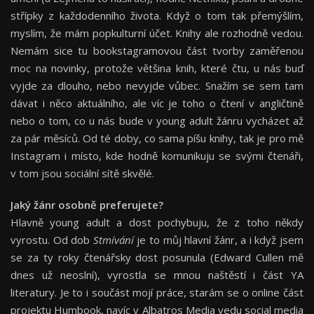
střípky z každodenního života. Když o tom tak přemýšlím,
myslím, že mám popkulturní účet. Knihy ale rozhodně vedou.
Nemám sice tu bookstagramovou část tvorby zaměřenou
moc na novinky, protože většina knih, které čtu, u nás buď
vyjde za dlouho, nebo nevyjde vůbec. Snažím se sem tam
dávat i něco aktuálního, ale víc je toho o čtení v angličtině
nebo o tom, co u nás bude v young adult žánru vycházet až
za pár měsíců. Od té doby, co sama píšu knihy, tak je pro mě
Instagram i místo, kde hodně komunikuju se svými čtenáři,
v tom jsou sociální sítě skvělé.
Jaký žánr osobně preferujete?
Hlavně young adult a dost pochybuju, že z toho někdy
vyrostu. Od dob
Stmívání
je to můj hlavní žánr, a i když jsem
se za ty roky čtenářsky dost posunula (Edward Cullen mě
dnes už neoslní), vyrostla se mnou naštěstí i část YA
literatury. Je to i součást mojí práce, starám se o online část
projektu Humbook, navíc v Albatros Media vedu social media