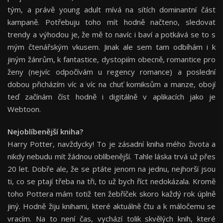
tým, a právě young adult mívá na sítích dominantní část
kampaně. Potřebuju toho mít hodně načteno, sledovat
trendy a výhodou je, že mě to navíc i baví a potkává se to s
mým čtenářským vkusem. Jinak ale sem tam odbíhám i k
jiným žánrům, k fantastice, dystopiím obecně, romantice pro
ženy (nejvíc odpočívám u regency romance) a poslední
dobou přicházím víc a víc na chuť komiksům a manze, obojí
teď začínám číst hodně i digitálně v aplikacích jako je
Webtoon.
Nejoblíbenější kniha?
Harry Potter, navždycky! To je zásadní kniha mého života a
nikdy nebudu mít žádnou oblíbenější. Tahle láska trvá už přes
20 let. Dobře ale, že se ptáte jenom na jednu, nejhorší jsou
ti, co se ptají třeba na tři, to už bych říct nedokázala. Kromě
toho Pottera mám totiž ten žebříček skoro každý rok úplně
jiný. Hodně žiju knihami, které aktuálně čtu a k máločemu se
vracím. Na to není čas, vychází tolik skvělých knih, které