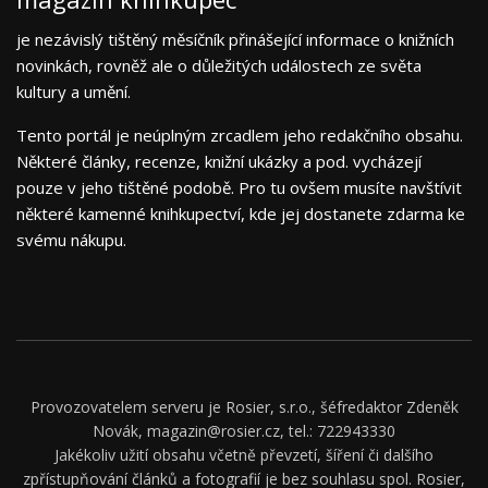
je nezávislý tištěný měsíčník přinášející informace o knižních
novinkách, rovněž ale o důležitých událostech ze světa
kultury a umění.
Tento portál je neúplným zrcadlem jeho redakčního obsahu.
Některé články, recenze, knižní ukázky a pod. vycházejí
pouze v jeho tištěné podobě. Pro tu ovšem musíte navštívit
některé kamenné knihkupectví, kde jej dostanete zdarma ke
svému nákupu.
Provozovatelem serveru je Rosier, s.r.o., šéfredaktor Zdeněk
Novák, magazin@rosier.cz, tel.: 722943330
Jakékoliv užití obsahu včetně převzetí, šíření či dalšího
zpřístupňování článků a fotografií je bez souhlasu spol. Rosier,