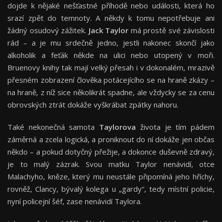
dojde k nějaké nešťastné příhodě nebo události, která ho
srazí zpět do temnoty. A někdy k tomu nepotřebuje ani
žádný osudový zážitek.
Jack Taylor
má prostě své závislosti
rád – a je mu srdečně jedno, jestli nakonec skončí jako
alkoholik a feťák někde na ulici nebo utopený v moři.
Bruenovy knihy tak mají velký přesah i v dokonalém, mrazivě
přesném zobrazení člověka potácejícího se na hraně zkázy –
na hraně, z níž sice několikrát spadne, ale vždycky se za cenu
obrovských ztrát dokáže vyškrábat zpátky nahoru.
Také nekonečná samota
Taylorova
života je tím pádem
záměrná a zcela logická, a proniknout do ní dokáže jen občas
někdo – a pokud dotyčný přežije, a dokonce duševně zdravý,
je to malý zázrak. Svou matku Taylor nenávidí, otce
Malachyho, kněze, který mu neustále připomíná jeho hříchy,
rovněž, Clancy, bývalý kolega u „gardy“, tedy místní policie,
nyní policejní šéf, zase nenávidí Taylora.