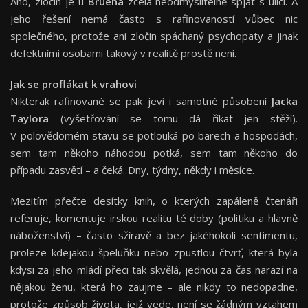
Ano, zločin je u
Bruena
zcela neodmyslitelně spjat s ulicí. A
jeho řešení nemá často s rafinovaností vůbec nic
společného, protože ani zločin spáchaný psychopaty a jinak
defektními osobami takový v realitě prostě není.
Jak se proflákat k vrahovi
Nikterak rafinované se pak jeví i samotné působení
Jacka
Taylora
(vyšetřování se tomu dá říkat jen stěží).
V polovědomém stavu se potlouká po barech a hospodách,
sem tam někoho náhodou potká, sem tam někoho do
případu zasvětí – a čeká. Dny, týdny, někdy i měsíce.
Mezitím přečte desítky knih, o kterých zapáleně čtenáři
referuje, komentuje irskou realitu té doby (politiku a hlavně
náboženství) – často sžíravě a bez jakéhokoli sentimentu,
proleze kdejakou špeluňku nebo zpustlou čtvrť, která byla
kdysi za jeho mládí přeci tak skvělá, jednou za čas narazí na
nějakou ženu, která ho zaujme – ale nikdy to nedopadne,
protože způsob života, jejž vede, není se žádným vztahem