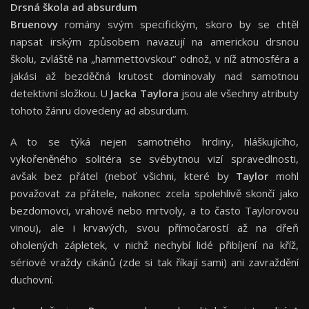
Drsná škola ad absurdum
Bruenovy
romány svým specifickým, skoro by se chtěl
napsat irským způsobem navazují na americkou drsnou
školu, zvláště na „hammettovskou“ odnož, v níž atmosféra a
jakási až bezděčná krutost dominovaly nad samotnou
detektivní složkou. U
Jacka Taylora
jsou ale všechny atributy
tohoto žánru dovedeny ad absurdum.
A to se týká nejen samotného hrdiny, hláškujícího,
vykořeněného solitéra se svébytnou vizí spravedlnosti,
avšak bez přátel (neboť všichni, které by
Taylor
mohl
považovat za přátele, nakonec zcela spolehlivě skončí jako
bezdomovci, vrahové nebo mrtvoly, a to často Taylorovou
vinou), ale i krvavých, svou přímočarostí až na dřeň
oholených zápletek, v nichž nechybí lidé přibíjení na kříž,
sériové vraždy cikánů (zde si tak říkají sami) ani zavraždění
duchovní.