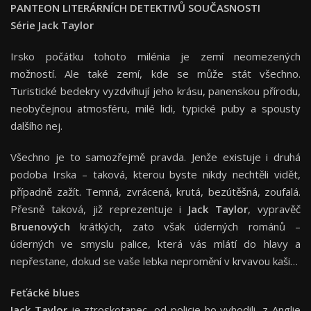
PANTEON LITERÁRNÍCH DETEKTIVŮ SOUČASNOSTI
Série Jack Taylor
Irsko počátku tohoto milénia je zemí neomezených
možností. Ale také zemí, kde se může stát všechno.
Turistické bedekry vyzdvihují jeho krásu, panenskou přírodu,
neobyčejnou atmosféru, milé lidi, typické puby a spousty
dalšího nej.
Všechno je to samozřejmě pravda. Jenže existuje i druhá
podoba Irska – taková, kterou byste nikdy nechtěli vidět,
případně zažít. Temná, zvrácená, krutá, bezútěšná, zoufalá.
Přesně taková, již reprezentuje i
Jack Taylor
, vypravěč
Bruenových
krátkých, zato však úderných románů –
úderných ve smyslu palice, která vás mlátí do hlavy a
nepřestane, dokud se vaše lebka nepromění v krvavou kaši…
Feťácké blues
Jack Taylor
je ztroskotanec, od policie ho vyhodili, z Anglie