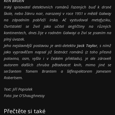
KEN BRUEN
Irský spisovatel detektivních románů řazených buď k drsné
škole, nebo žánru noir, narozený v roce 1951 v městě Galway
na západním pobřeží Irska. Ač vystudoval metafyziku,
čtvrtstoletí se živil jako učitel angličtiny na různých
kontinentech, dnes žije v rodném Galwayi a živí se psaním na
plný úvazek.
Jeho nejslavnější postavou je anti-detektiv
Jack Taylor
, s nímž
jako vypravěčem napsal již šestnáct románů (z toho přesná
polovina, osm, vyšla i v českém překladu), je ale zároveň
autorem dalších zhruba pětadvacet knih, mimo jiné se
seržantem Tomem Brantem a šéfinspektorem Jamesem
Robertsem.
Text: Jiří Popiolek
Foto: Joe O’Shaughnessy
Přečtěte si také