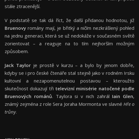
stále ztracenější.
V podstatě se tak dá říct, že další přidanou hodnotou, již
Bruenovy
romány mají, je břitký a ničím nezkrášlený pohled
na jednu generaci, která se už nedokáže v současném světě
zorientovat – a reaguje na to tím nejhorším možným
způsobem.
Jack Taylor
je prostě v kurzu – a bylo by jenom dobře,
kdyby se i pro české čtenáře stal stejně jako v rodném Irsku
kultovní a nezapomenutelnou postavou – kteroužto
skutečnost dokazují tři
televizní minisérie natočené podle
Bruenových románů
. Taylora si v nich zahrál
Iain Glen
,
známý zejména z role Sera Joraha Mormonta ve slavné
Hře o
trůny
.