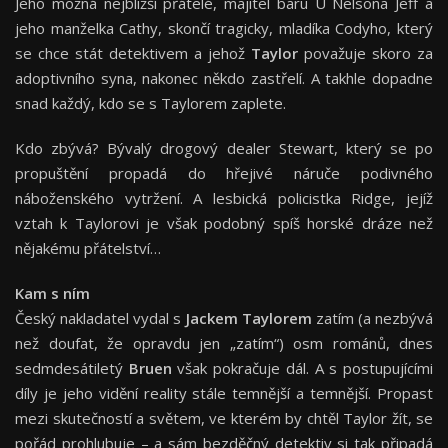
Jeho možná nejbližší přátelé, majitel baru U Nelsona Jeff a
jeho manželka Cathy, skončí tragicky, mladíka Codyho, který
se chce stát detektivem a jehož
Taylor
považuje skoro za
adoptivního syna, nakonec někdo zastřelí. A takhle dopadne
snad každý, kdo se s Taylorem zaplete.
Kdo zbývá? Bývalý drogový dealer Stewart, který se po
propuštění propadá do hřejivé náruče podivného
náboženského vytržení. A lesbická policistka Ridge, jejíž
vztah k Taylorovi je však podobný spíš horské dráze než
nějakému přátelství…
Kam s ním
Český nakladatel vydal s
Jackem Taylorem
zatím (a nezbývá
než doufat, že opravdu jen „zatím“) osm románů, dnes
sedmdesátiletý
Bruen
však pokračuje dál. A s postupujícími
díly je jeho vidění reality stále temnější a temnější. Propast
mezi skutečností a světem, ve kterém by chtěl Taylor žít, se
pořád prohlubuje – a sám bezděčný detektiv si tak připadá