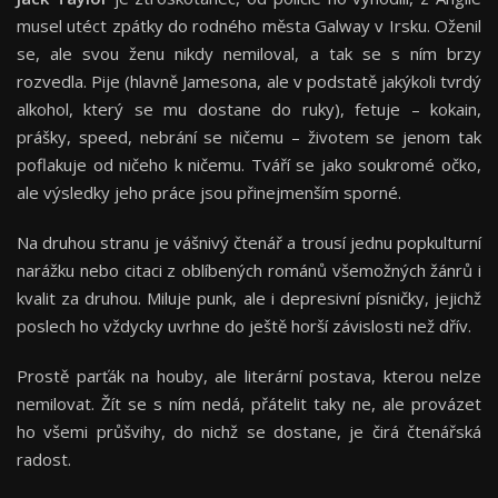
musel utéct zpátky do rodného města Galway v Irsku. Oženil
se, ale svou ženu nikdy nemiloval, a tak se s ním brzy
rozvedla. Pije (hlavně Jamesona, ale v podstatě jakýkoli tvrdý
alkohol, který se mu dostane do ruky), fetuje – kokain,
prášky, speed, nebrání se ničemu – životem se jenom tak
poflakuje od ničeho k ničemu. Tváří se jako soukromé očko,
ale výsledky jeho práce jsou přinejmenším sporné.
Na druhou stranu je vášnivý čtenář a trousí jednu popkulturní
narážku nebo citaci z oblíbených románů všemožných žánrů i
kvalit za druhou. Miluje punk, ale i depresivní písničky, jejichž
poslech ho vždycky uvrhne do ještě horší závislosti než dřív.
Prostě parťák na houby, ale literární postava, kterou nelze
nemilovat. Žít se s ním nedá, přátelit taky ne, ale provázet
ho všemi průšvihy, do nichž se dostane, je čirá čtenářská
radost.