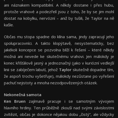
ani náznakem kompatibilní. A někdy dostane i přes hubu,
protože vrahové a podezřelí jsou z toho, že by se jim mohl
dostat na kobylku, nervózní – aniž by tušili, že Taylor na ně
kašle.
Občas mu stopa spadne do klína sama, jindy zapracují jeho
spolupracovníci. A takto klopýtavě, nesystematicky, bez
jakékoli koncepce se pozvolna blíží k řešení – které někdy
možná ani nevede ke skutečnému vrahovi. Jen málokdy je
konec křišťálově jasný a jednoznačný (jako v kuriózní vedlejší
linii se zabíječem labutí, jehož
Taylor
skutečně dopadne tím,
že aspoň trochu vyšetřuje), málokdy nezůstane po vyřešení
pachuť nejistoty a mnoha nezodpovězených otázek.
Nekonečná samota
Ken Bruen
zajímavě pracuje i se samotným vývojem
hlavního hrdiny. Ten průběžně zkouší nad svými závislostmi
zvítězit, občas je dokonce nějakou dobu „čistý“, ale vždycky