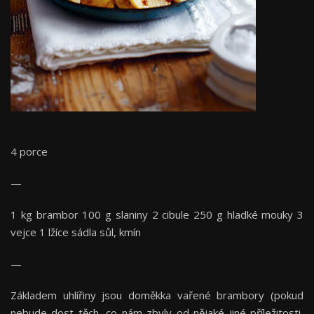
4 porce
—
1 kg brambor 100 g slaniny 2 cibule 250 g hladké mouky 3
vejce 1 lžíce sádla sůl, kmín
—
Základem uhlířiny jsou doměkka vařené brambory (pokud
nebude dost těch, co nám zbyly od nějaké jiné příležitosti,