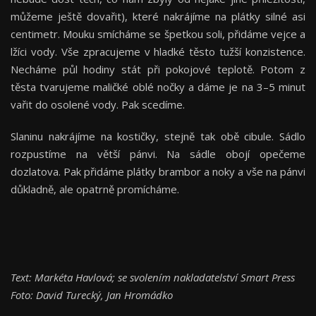
můžeme ještě dovařit), které nakrájíme na plátky silné asi
centimetr. Mouku smícháme se špetkou soli, přidáme vejce a
lžíci vody. Vše zpracujeme v hladké těsto tužší konzistence.
Necháme půl hodiny stát při pokojové teplotě. Potom z
těsta tvarujeme maličké oblé nočky a dáme je na 3–5 minut
vařit do osolené vody. Pak scedíme.
Slaninu nakrájíme na kostičky, stejně tak obě cibule. Sádlo
rozpustíme na větší pánvi. Na sádle obojí opečeme
dozlatova. Pak přidáme plátky brambor a noky a vše na pánvi
důkladně, ale opatrně promícháme.
Text: Markéta Havlová; se svolením nakladatelství Smart Press
Foto: David Turecký, Jan Hromádko