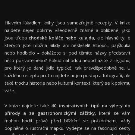
Hlavním lákadlem knihy jsou samozřejmě recepty. V knize
najdete nejen pokrmy všeobecně známé a oblíbené, jako
jsou třeba
chodské koláče nebo kulajda
, ale hlavně ty, o
kterých jste možná nikdy ani neslyšeli! Blbouni, pajšlouka
nebo hoďbidlo – dokážete si pod těmito názvy představit
něco poživatelného? Pokud náhodou nepocházíte z regionu,
pro který je dané jídlo typické, tak pravděpodobně ne. U
každého receptu proto najdete nejen postup a fotografii, ale
také trochu historie nebo kulturní kontext, který se k pokrmu
váže.
V knize najdete také
40 inspirativních tipů na výlety do
přírody a za gastronomickými zážitky
, které se vám
mohou hodit právě před blížícími se prázdninami, vždy
doplněné o ilustrační mapku. Vydejte se na fascinující cesty