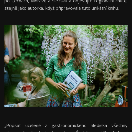
po Čechách, Moravě a Slezsku a objevujte regionální chutě,
stejně jako autorka, když připravovala tuto unikátní knihu.
„Popsat uceleně z gastronomického hlediska všechny