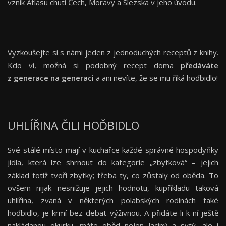
vznik Atlasu chutí Čech, Moravy a Slezska v jeho úvodu.
Vyzkoušejte si s námi jeden z jednoduchých receptů z knihy.
Kdo ví, možná si podobný recept doma
předáváte
z generace na generaci
a ani nevíte, že se mu říká hoďbidlo!
UHLÍŘINA ČILI HOĎBIDLO
Své stálé místo mají v kuchařce každé správné hospodyňky
jídla, která lze shrnout do kategorie „zbytková“ – jejich
základ totiž tvoří zbytky; třeba ty, co zůstaly od oběda. To
ovšem nijak nesnižuje jejich hodnotu, kupříkladu taková
uhlířina, zvaná v některých polabských rodinách také
hoďbidlo, je krmí bez debat výživnou. A přidáte-li k ní ještě
nakládanou okurku, máte oběd nejen laciný a sytý, ale i