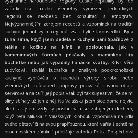
významné národopisné regiony České republiky byl od
začátku úkol trochu ošemetný: vymezení jednotlivých
regionů se neobešlo bez konzultací s etnografy.
Nejvýznamnějším zdrojem receptů a vzpomínek na tradiční
kuchyni jednotlivých regionů však byli starousedlici.
Byla
tuhá zima, když jsem seděla v kuchyni paní Spáčilové z
Nákla s kočkou na klíně a poslouchala, jak v
kameninových formách pékávaly s maminkou lity
bochêtke nebo jak vypadaly hanácké svatby.
Když Věra
Ludvíková, skvělá kuchařka a znalkyně podkrkonošské
kuchyně, vyprávěla o nuancích výroby sirobu nebo
všemožných způsobech přípravy peciválků, rovnou oboje
servírovala na talíř. Její popis však byl tak sugestivní, že se mi
sliny sbíhaly už jen z něj. Na Valašsku jsem sice doma nejvíc,
ale i tak jsem vždycky poslouchala se zatajeným dechem,
když teta Miluška z Valašských Klobouk vzpomínala na jídla
svého dětství či na svou prapříbuznou, která vařila šlechtě na
broumovském zámku,“ přibližuje autorka Petra Pospěchová