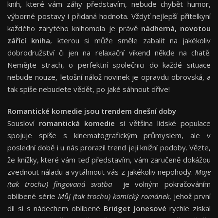
knih, které vám záhy představím, nebude chybět humor,
výborné postavy i přidaná hodnota. Vždyť nejlepší přítelkyní
každého zarytého knihomola je právě
nádherná, novotou
zářící kniha
, kterou si může směle zabalit na jakékoliv
dobrodružství či jen na relaxační víkend někde na chatě.
Nemějte strach, o perfektní společnici do každé situace
nebude nouze, letošní nálož novinek je opravdu obrovská, a
tak spíše nebudete vědět, po jaké sáhnout dříve!
Romantické komedie jsou trendem dnešní doby
Sousloví
romantická komedie
si většina lidské populace
spojuje spíše s kinematografickým průmyslem, ale v
poslední době i u nás prorazil trend její knižní podoby. Vězte,
že knížky, které vám teď představím, vám zaručeně dokážou
zvednout náladu a vytáhnout vás z jakékoliv nepohody.
Moje
(tak trochu) fingovaná svatba
je volným pokračováním
oblíbené série
Můj (tak trochu) komický románek
, jehož první
díl si s nádechem oblíbené
Bridget Jonesové
rychle získal