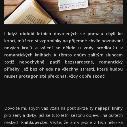
I když období letních dovolených se pomalu chýlí ke
konci, můžete si vzpomínky na příjemné chvíle poznávání
nových krajů a válení se někde u vody prodloužit v
romantických knihách. K těmto dnům zalitým sluncem
totiž nepochybně patří bezstarostné, romantický
příběhy, jež bez ohledu na všechny strasti, které budou
muset protagonisté překonat, vždy dobře skončí.
Dovolte mi, abych vás vzala na pouť skrze ty
nejlepší knihy
pro ženy a dívky, jež se tuto letní sezónu objevují na pultech
českých
knihkupectví
. Vězte, že ani v jedné z těch několika