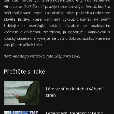
pár ničím nerušených chvil s nosem zanořeným do písmenek.
Víte, co se říká? Čtenář prožije tisíce barvitých životů, kdežto
nečtenář pouze jeden. Tak proč si upírat požitek a radost ze
skvělé knížky
, která vám umí vykouzlit úsměv na tváři?
Udělejte si osvěžující koktejl, zásobte se opalovacím
krémem a oblíbenou zmrzlinou, já doporučuji vanilkovou s
kousky sušenek, a vydejte se vstříc dobrodružství, které na
vás již netrpělivě čeká.
(text: Anastasja Vištalová, foto: Štěpánka Levá)
Přečtěte si také
Léto ve stínu kleteb a vábení
sirén
Legendární tréninkový kemp