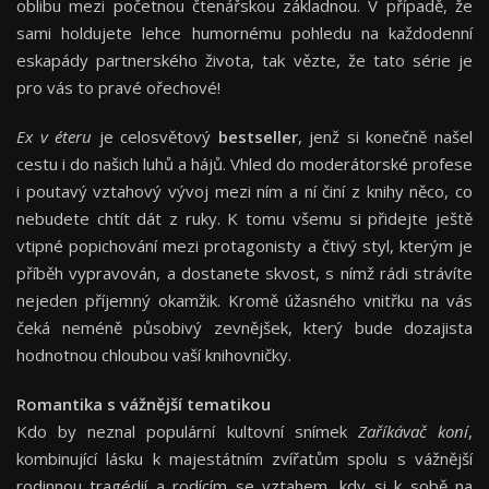
oblibu mezi početnou čtenářskou základnou. V případě, že
sami holdujete lehce humornému pohledu na každodenní
eskapády partnerského života, tak vězte, že tato série je
pro vás to pravé ořechové!
Ex v éteru
je celosvětový
bestseller
, jenž si konečně našel
cestu i do našich luhů a hájů. Vhled do moderátorské profese
i poutavý vztahový vývoj mezi ním a ní činí z knihy něco, co
nebudete chtít dát z ruky. K tomu všemu si přidejte ještě
vtipné popichování mezi protagonisty a čtivý styl, kterým je
příběh vypravován, a dostanete skvost, s nímž rádi strávíte
nejeden příjemný okamžik. Kromě úžasného vnitřku na vás
čeká neméně působivý zevnějšek, který bude dozajista
hodnotnou chloubou vaší knihovničky.
Romantika s vážnější tematikou
Kdo by neznal populární kultovní snímek
Zaříkávač koní
,
kombinující lásku k majestátním zvířatům spolu s vážnější
rodinnou tragédií a rodícím se vztahem, kdy si k sobě na