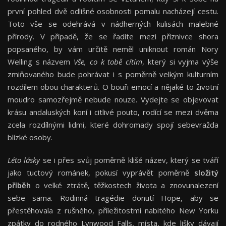
první pohled dvě odlišné osobnosti pomalu nacházejí cestu.
Toto vše se odehrává v nádherných kulisách malebné
přírody. V případě, že se řadíte mezi příznivce shora
popsaného, by vám určitě neměl uniknout román Nory
Welling s názvem
Vše, co k tobě cítím
, který si vyjma výše
zmiňovaného bude pohrávat i s poměrně velkým kulturním
rozdílem obou charakterů. O bouři emocí a nějaké to životní
moudro samozřejmě nebude nouze. Vydejte se objevovat
krásu andaluských koní i citlivé pouto, rodící se mezi dvěma
zcela rozdílnými lidmi, které dohromady spojí sebevražda
blízké osoby.
Léto lásky
se i přes svůj poměrně klišé název, který se tváří
jako tuctový románek, pokusí vyprávět poměrně
složitý
příběh
o velké ztrátě, těžkostech života a znovunalezení
sebe sama. Rodinná tragédie donutí Hope, aby se
přestěhovala z rušného, příležitostmi nabitého New Yorku
zpátky do rodného Lynwood Falls, místa, kde lišky dávají