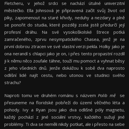
Fletcheru, v jehož srdci se nachází útulné univerzitní
městečko. Ella Johnsová je připravená začít svůj život od
píky, zapomenout na staré křivdy, neduhy a nezdary a plně
se ponořit do studia, které později zcela jistě předurčí její
profesní dráhu. Na své vysokoškolské štrece potká
zamračeného, zprvu nesympatického Chasea, jenž je na
první dobrou ztracen ve své vlastní verzi pekla. Holky jako je
ona nerandí s chlapci jako je on, i přes tento propastní rozdíl
ji k němu něco zoufale táhne, touží mu pomoct a vyhnat běsy
z jeho všedních dnů. Jenže dokážou k sobě dva naprosto
odlišní lidé najít cestu, nebo utonou ve studnici svého
strachu?
Naproti tomu ve druhém románu s názvem
Polib mě
se
přesuneme na floridské pobřeží do území věčného léta a
pohody. Ivy a Ryan jsou jako dva odlišné póly magnetu,
každý pochází z jiné sociální vrstvy, každého sužují jiné
problémy. Ti dva se neměli nikdy potkat, ale i přesto na sebe