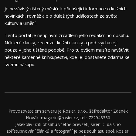
je nezávislý tištěný měsíčník přinášející informace o knižních
novinkách, rovněž ale o důležitých událostech ze světa
kultury a umění.
Tento portál je neúplným zrcadlem jeho redakčního obsahu.
Některé články, recenze, knižní ukázky a pod. vycházejí
pouze v jeho tištěné podobě. Pro tu ovšem musíte navštívit
některé kamenné knihkupectví, kde jej dostanete zdarma ke
svému nákupu.
Provozovatelem serveru je Rosier, s.r.o., šéfredaktor Zdeněk
Novák, magazin@rosier.cz, tel.: 722943330
Jakékoliv užití obsahu včetně převzetí, šíření či dalšího
zpřístupňování článků a fotografií je bez souhlasu spol. Rosier,