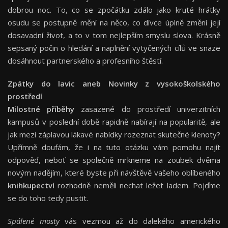
dobrou noc. To, co se zpočátku zdálo jako kruté hrátky
osudu se postupně mění na něco, co dívce úplně změní její
dosavadní život, a to v tom nejlepším smyslu slova. Krásně
sepsaný počin o hledání a naplnění vytyčených cílů ve snaze
dosáhnout partnerského a profesního štěstí.
Zpátky do lavic aneb Novinky z vysokoškolského
prostředí
Milostné příběhy
zasazené do prostředí univerzitních
kampusů v poslední době rapidně nabírají na popularitě, ale
jak mezi záplavou lákavé nabídky rozeznat skutečné klenoty?
Upřímně doufám, že i na tuto otázku vám pomohu najít
odpověď, neboť se společně mrkneme na zoubek dvěma
novým nadějím, které byste při návštěvě vašeho oblíbeného
knihkupectví
rozhodně neměli nechat ležet ladem. Pojďme
se do toho tedy pustit.
Spálené mosty
vás vezmou až do dalekého amerického