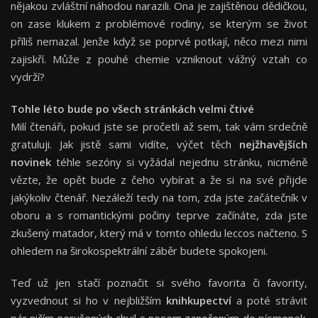
nějakou zvláštní náhodou narazili. Ona je zajištěnou dědičkou,
on zase klukem z problémové rodiny, se kterým se život
příliš nemazal. Jenže když se poprvé potkají, něco mezi nimi
zajiskří. Může z pouhé chemie vzniknout vážný vztah co
vydrží?
Tohle léto bude po všech stránkách velmi čtivé
Milí čtenáři, pokud jste se pročetli až sem, tak vám srdečně
gratuluji. Jak jistě sami vidíte, výčet těch
nejžhavějších
novinek
téhle sezóny si vyžádal nejednu stránku, nicméně
vězte, že opět bude z čeho vybírat a že si na své přijde
jakýkoliv čtenář. Nezáleží tedy na tom, zda jste začátečník v
oboru a s romantickými počiny teprve začínáte, zda jste
zkušený matador, který má v tomto ohledu leccos načteno. S
ohledem na širokospektrální záběr budete spokojeni.
Teď už jen stačí poznačit si svého favorita či favority,
vyzvednout si ho v nejbližším
knihkupectví
a poté strávit