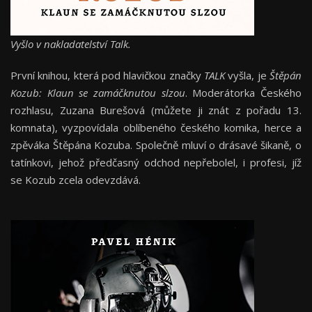
Vyšlo v nakladatelství Talk.
První knihou, která pod hlavičkou značky
TALK
vyšla, je
Š
těpán
Kozub: Klaun se zamáčknutou slzou
. Moderátorka Českého
rozhlasu, Zuzana Burešová (můžete ji znát z pořadu 13.
komnata), vyzpovídala oblíbeného českého komika, herce a
zpěváka Štěpána Kozuba. Společně mluví o drásavé šikaně, o
tatínkovi, jehož předčasný odchod nepřebolel, i profesi, jíž
se Kozub zcela odevzdává.