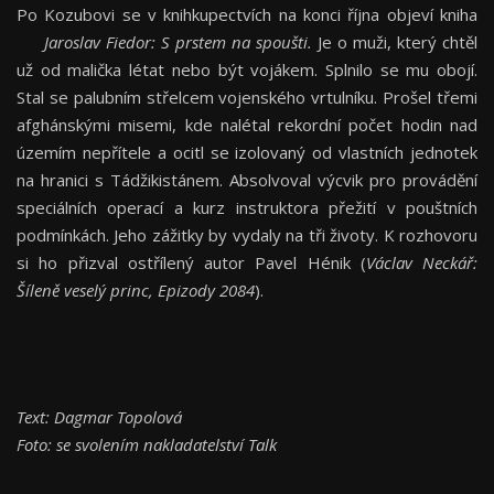
Po Kozubovi se v knihkupectvích na konci října objeví kniha
Jaroslav Fiedor: S prstem na spoušti
.
Je o muži, který chtěl
už od malička létat nebo být vojákem. Splnilo se mu obojí.
Stal se palubním střelcem vojenského vrtulníku. Prošel třemi
afghánskými misemi, kde nalétal rekordní počet hodin nad
územím nepřítele a ocitl se izolovaný od vlastních jednotek
na hranici s Tádžikistánem. Absolvoval výcvik pro provádění
speciálních operací a kurz instruktora přežití v pouštních
podmínkách. Jeho zážitky by vydaly na tři životy. K rozhovoru
si ho přizval ostřílený autor Pavel Hénik (
Václav Neckář:
Šíleně veselý princ, Epizody 2084
).
Text: Dagmar Topolová
Foto: se svolením nakladatelství Talk