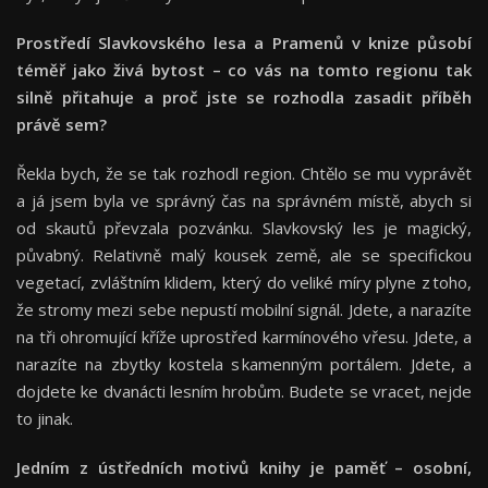
Prostředí Slavkovského lesa a Pramenů v knize působí
téměř jako živá bytost – co vás na tomto regionu tak
silně přitahuje a proč jste se rozhodla zasadit příběh
právě sem?
Řekla bych, že se tak rozhodl region. Chtělo se mu vyprávět
a já jsem byla ve správný čas na správném místě, abych si
od skautů převzala pozvánku. Slavkovský les je magický,
půvabný. Relativně malý kousek země, ale se specifickou
vegetací, zvláštním klidem, který do veliké míry plyne z toho,
že stromy mezi sebe nepustí mobilní signál. Jdete, a narazíte
na tři ohromující kříže uprostřed karmínového vřesu. Jdete, a
narazíte na zbytky kostela s kamenným portálem. Jdete, a
dojdete ke dvanácti lesním hrobům. Budete se vracet, nejde
to jinak.
Jedním z ústředních motivů knihy je paměť – osobní,