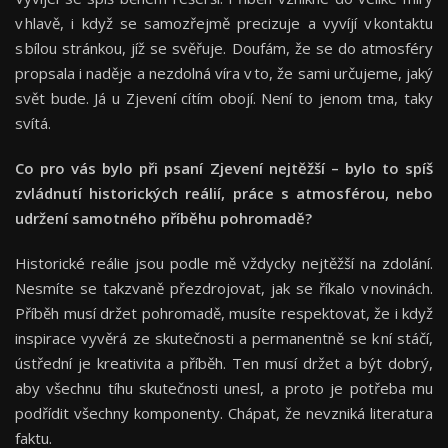
v hlavě, i když se samozřejmě precizuje a vyvíjí v kontaktu
s bílou stránkou, jíž se svěřuje. Doufám, že se do atmosféry
propsala i naděje a nezdolná víra v to, že sami určujeme, jaký
svět bude. Já u Zjevení cítím obojí. Není to jenom tma, taky
svítá.
Co pro vás bylo při psaní Zjevení nejtěžší – bylo to spíš
zvládnutí historických reálií, práce s atmosférou, nebo
udržení samotného příběhu pohromadě?
Historické reálie jsou podle mě vždycky nejtěžší na zdolání.
Nesmíte se takzvaně přezdrojovat, jak se říkalo v novinách.
Příběh musí držet pohromadě, musíte respektovat, že i když
inspirace vyvěrá ze skutečnosti a permanentně se k ní stáčí,
ústřední je kreativita a příběh. Ten musí držet a být dobrý,
aby všechnu tíhu skutečnosti unesl, a proto je potřeba mu
podřídit všechny komponenty. Chápat, že nevzniká literatura
faktu.