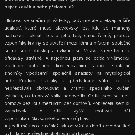
nejvíc zasáhla nebo překvapila?
Hluboko se snažím jít vždycky, tady mě ale překvapila šíře
událostí, které musel Slavkovský les, kde se Prameny
nacházejí, zakusit. Les a jeho lidé, samozřejmě, protože
vzpomínky krajiny se utvářejí mezi lidmi a místem, společně
se do sebe obtiskují a ovlivňují se. Vrstva za vrstvou se
přidávaly strázně. A najednou jsem se ocitla v Německu,
v jednom pobočném koncentračním táboře, společně
s horníky v podzemí, společně s nacisty na mytologické
hoře Krudum, s vojáky v předstírané válce, co se
nepřestávala obnovovat a v rámci speciálního cvičení
vyhladila, co ta pravá válka nedovedla. Ocitla jsem se mezi
domovy bez lidí a mezi lidmi bez domovů. Pobrečela jsem si,
zanadávala. A cítila vyšší motivaci dát
vzpomínkám Slavkovského lesa svůj hlas.
A jestli mě něco zasáhlo? Jak odvážní a dobří dovedou lidé
být, i když je všechny okolnosti nutí k opaku.