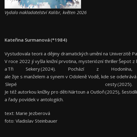
Vydalo nakladatelství Kalibr, květen 2026
Kateřina Surmanová (*1984)
Vystudovala teorii a dějiny dramatických umění na Univerzitě P
V roce 2022 jí vyšla knižní prvotina, mysteriózní thriller Šepot z
a Tři Sekery (2024). Pochází z Hodonína,
ale žije s manželem a synem v Odoleně Vodě, kde se odehrává dě
Slepé cesty (2025).
Je též autorkou knížky pro děti Nártoun a Outloň (2025), šestid
a řady povídek v antologiích.
text: Marie Jezberová
foto: Vladislav Steinbauer