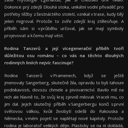
Dokonce prý zdejší Dlouhá stoka, unikátní vodní přivaděč pro
potřeby těžby z šestnáctého století, vznikal v trase, kudy bílý
jelen migroval. Protože to zvíře zdejší kraj ztělesňuje. A
příběh sám si v průběhu určoval, jak se mají symboly
projevovat a k čemu mají vést.
Rodina Tanzerů a její vícegenerační příběh tvoří
důležitou osu románu – co vás na těchto dlouhých
rodinných liniích nejvíc fascinuje?
Rodina Tanzerů v Pramenech, když se ještě
jmenovaly Sangerberg, skutečně žila, opravdu to byli tahouni
podnikavosti, dovozu chmele a pivovarnictví. Bavilo mě na
nich ale hlavně to, že svůj kraj zjevně milovali. Vraceli mu, co
jim dal. Jejich skutečný příběh v Sangerbergu končí s první
světovou válkou, kvůli živobytí odešli do Rakouska a
Německa, v mém pojetí se naplétají nové kapitoly. Protože
rodina je laboratoř velikých dějin. Plasticky se na ní dokládá,