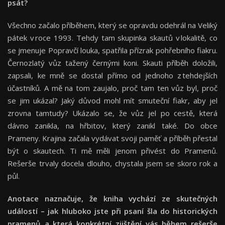
psát?
Všechno začalo příběhem, který se opravdu odehrál na Veliký
pátek v roce 1993. Tehdy tam skupinka skautů v lokalitě, co
se jmenuje Popravčí louka, spatřila přízrak pohřebního fiakru.
Černozlatý vůz tažený černými koni. Skauti příběh doložili,
zapsali, ke mně se dostal přímo od jednoho z tehdejších
účastníků. A mě na tom zaujalo, proč tam ten vůz byl, proč
se jim ukázal? Jaký důvod mohl mít smuteční fiakr, aby jel
zrovna tamtudy? Ukázalo se, že vůz jel po cestě, která
dávno zanikla, na hřbitov, který zanikl také. Do obce
Prameny. Krajina začala vydávat svoji paměť a příběh přestal
být o skautech. Ti mě měli jenom přivést do Pramenů.
Rešerše trvaly docela dlouho, chystala jsem se skoro rok a
půl.
Anotace naznačuje, že kniha vychází ze skutečných
událostí – jak hluboko jste při psaní šla do historických
pramenů a která konkrétní zjištění vás během rešerše