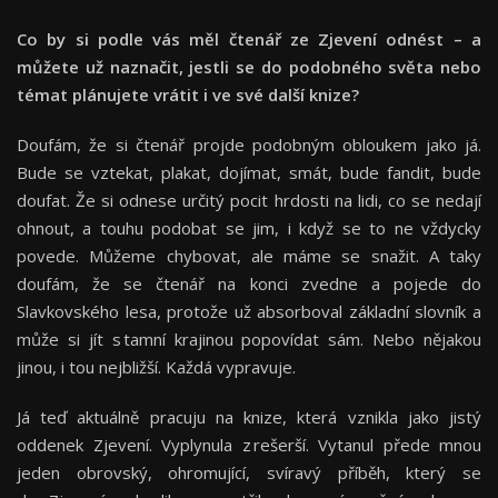
Co by si podle vás měl čtenář ze Zjevení odnést – a
můžete už naznačit, jestli se do podobného světa nebo
témat plánujete vrátit i ve své další knize?
Doufám, že si čtenář projde podobným obloukem jako já.
Bude se vztekat, plakat, dojímat, smát, bude fandit, bude
doufat. Že si odnese určitý pocit hrdosti na lidi, co se nedají
ohnout, a touhu podobat se jim, i když se to ne vždycky
povede. Můžeme chybovat, ale máme se snažit. A taky
doufám, že se čtenář na konci zvedne a pojede do
Slavkovského lesa, protože už absorboval základní slovník a
může si jít s tamní krajinou popovídat sám. Nebo nějakou
jinou, i tou nejbližší. Každá vypravuje.
Já teď aktuálně pracuju na knize, která vznikla jako jistý
oddenek Zjevení. Vyplynula z rešerší. Vytanul přede mnou
jeden obrovský, ohromující, svíravý příběh, který se