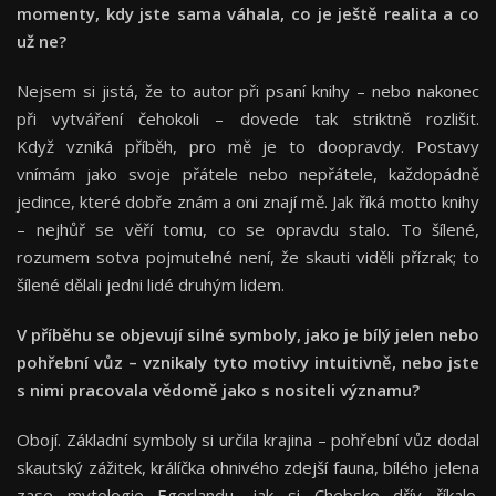
momenty, kdy jste sama váhala, co je ještě realita a co
už ne?
Nejsem si jistá, že to autor při psaní knihy – nebo nakonec
při vytváření čehokoli – dovede tak striktně rozlišit.
Když vzniká příběh, pro mě je to doopravdy. Postavy
vnímám jako svoje přátele nebo nepřátele, každopádně
jedince, které dobře znám a oni znají mě. Jak říká motto knihy
– nejhůř se věří tomu, co se opravdu stalo. To šílené,
rozumem sotva pojmutelné není, že skauti viděli přízrak; to
šílené dělali jedni lidé druhým lidem.
V příběhu se objevují silné symboly, jako je bílý jelen nebo
pohřební vůz – vznikaly tyto motivy intuitivně, nebo jste
s nimi pracovala vědomě jako s nositeli významu?
Obojí. Základní symboly si určila krajina – pohřební vůz dodal
skautský zážitek, králíčka ohnivého zdejší fauna, bílého jelena
zase mytologie Egerlandu, jak si Chebsko dřív říkalo.