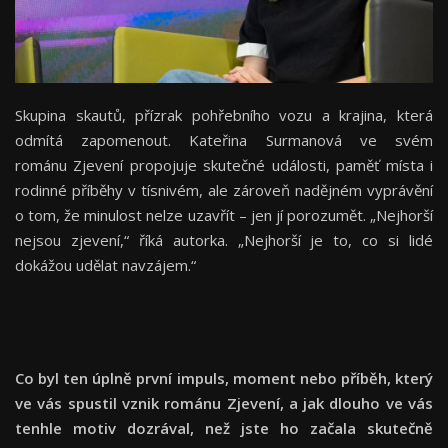
Skupina skautů, přízrak pohřebního vozu a krajina, která
odmítá zapomenout. Kateřina Surmanová ve svém
románu Zjevení propojuje skutečné události, paměť místa i
rodinné příběhy v tísnivém, ale zároveň nadějném vyprávění
o tom, že minulost nelze uzavřít – jen jí porozumět. „Nejhorší
nejsou zjevení,“ říká autorka. „Nejhorší je to, co si lidé
dokážou udělat navzájem.“
Co byl ten úplně první impuls, moment nebo příběh, který
ve vás spustil vznik románu Zjevení, a jak dlouho ve vás
tenhle motiv dozrával, než jste ho začala skutečně