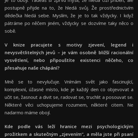
postupně přijde na to, že hledá svůj. Že prostřednictvím
dědečka hledá sebe. Myslím, že je to tak vždycky. I když
pátráme po něčem jiném, vždycky se dozvíme taky něco o
sobě.
V knize pracujete s motivy zjevení, legend i
nevysvětlitelných jevů – je vám osobně bližší racionální
vysvětlení, nebo připouštíte existenci něčeho, co
přesahuje naše chápání?
Mně se to nevylučuje. Vnímám svět jako fascinující,
komplexní, úžasné místo, kde je každý den co objevovat a
učit se, žasnout a divit se, radovat se, truchlit a posouvat se.
Některé věci uchopujeme rozumem, některé citem. Ne
nadarmo máme obojí.
Kde podle vás leží hranice mezi psychologickým
prožitkem a skutečným „zjevením“, a měla jste při psaní