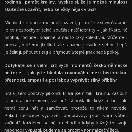
rodinná i paměť krajiny. Myslíte si, že je možné minulost
skutečně uzavřít, nebo se vždy nějak vrací?
Minulost se podle mě nedá uzavřít, protože z ní vyrůstáme.
Je to nezpochybnitelná součást naší identity – jak říkáte, té
osobní, rodinné i krajinné, a nadto taky kolektivní. Můžeme ji
popírat, můžeme jí utíkat, ale taháme ji všude s sebou. Lepší
je čelit jí, připustit si ji a přijmout. Stejně jinak nedá pokoj.
Dotýkáte se i velmi citlivých momentů česko-německé
historie – jak jste hledala rovnováhu mezi historickou
přesností, empatií a potřebou vyprávět silný příběh?
Brala jsem postavy jako lidi. Brala jsem tak i krajinu. Zaslouží
si úctu a porozumění, zaslouží si pohladit, když to bolí, ale
nemá cenu lhát a zamlčovat, protože to nikam nevede.
Pokud nechcete vyprávět doopravdy, proč s tím vůbec
začínat? Každému se něco nehodí a kdyby každý to svoje
nepohodlí vypustil, budeme se brodit v normalizační šedi.