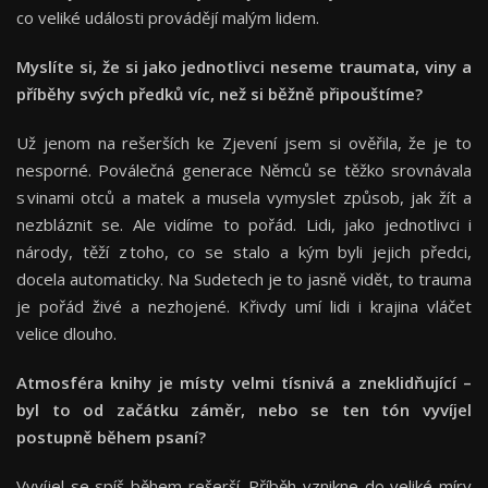
co veliké události provádějí malým lidem.
Myslíte si, že si jako jednotlivci neseme traumata, viny a
příběhy svých předků víc, než si běžně připouštíme?
Už jenom na rešerších ke Zjevení jsem si ověřila, že je to
nesporné. Poválečná generace Němců se těžko srovnávala
s vinami otců a matek a musela vymyslet způsob, jak žít a
nezbláznit se. Ale vidíme to pořád. Lidi, jako jednotlivci i
národy, těží z toho, co se stalo a kým byli jejich předci,
docela automaticky. Na Sudetech je to jasně vidět, to trauma
je pořád živé a nezhojené. Křivdy umí lidi i krajina vláčet
velice dlouho.
Atmosféra knihy je místy velmi tísnivá a zneklidňující –
byl to od začátku záměr, nebo se ten tón vyvíjel
postupně během psaní?
Vyvíjel se spíš během rešerší. Příběh vznikne do veliké míry