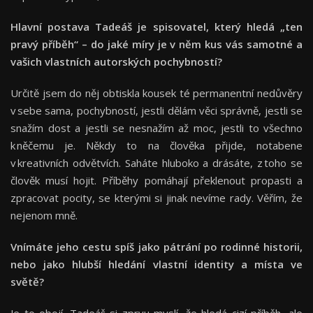
Hlavní postava Tadeáš je spisovatel, který hledá „ten
pravý příběh“ – do jaké míry je v něm kus vás samotné a
vašich vlastních autorských pochybností?
Určitě jsem do něj obtiskla kousek té permanentní nedůvěry
v sebe sama, pochybností, jestli dělám věci správně, jestli se
snažím dost a jestli se nesnažím až moc, jestli to všechno
k něčemu je. Někdy to na člověka přijde, notabene
v kreativních odvětvích. Saháte hluboko a drásáte, z toho se
člověk musí hojit. Příběhy pomáhají překlenout propasti a
zpracovat pocity, se kterými si jinak nevíme rady. Věřím, že
nejenom mně.
Vnímáte jeho cestu spíš jako pátrání po rodinné historii,
nebo jako hlubší hledání vlastní identity a místa ve
světě?
Je to obojí. Tadeáš si zprvu myslí, že hledá cizí příběh, ale