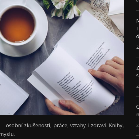
0
N
T
d
2
Z
s
2
C
n
 – osobní zkušenosti, práce, vztahy i zdraví. Knihy,
2
smyslu.