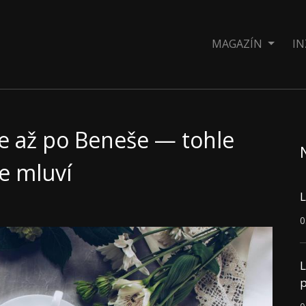
MAGAZÍN
IN
ce až po Beneše — tohle
se mluví
L
0
L
p