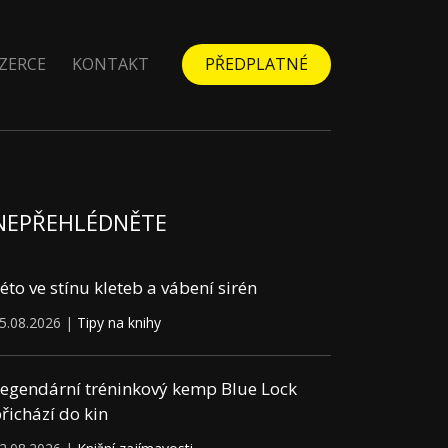
ZERCE
KONTAKT
PŘEDPLATNÉ
NEPŘEHLÉDNĚTE
éto ve stínu kleteb a vábení sirén
5.08.2026 |
Tipy na knihy
egendární tréninkový kemp Blue Lock
řichází do kin