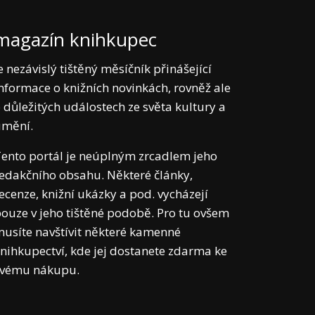
magazín knihkupec
e nezávislý tištěný měsíčník přinášející
nformace o knižních novinkách, rovněž ale
 důležitých událostech ze světa kultury a
umění.
ento portál je neúplným zrcadlem jeho
edakčního obsahu. Některé články,
ecenze, knižní ukázky a pod. vycházejí
ouze v jeho tištěné podobě. Pro tu ovšem
usíte navštívit některé kamenné
nihkupectví, kde jej dostanete zdarma ke
svému nákupu.