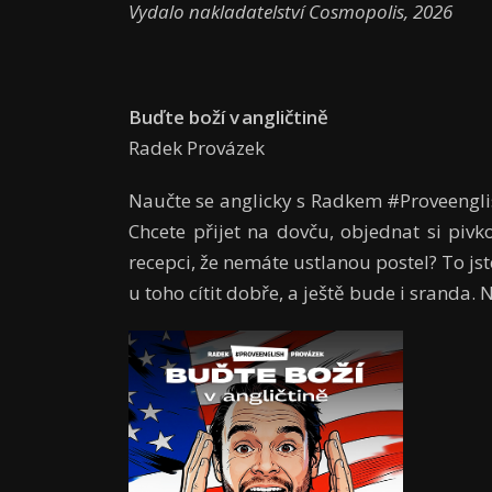
Vydalo nakladatelství Cosmopolis, 2026
Buďte boží v angličtině
Radek Provázek
Naučte se anglicky s Radkem #Proveenglis
Chcete přijet na dovču, objednat si piv
recepci, že nemáte ustlanou postel? To js
u toho cítit dobře, a ještě bude i sranda.