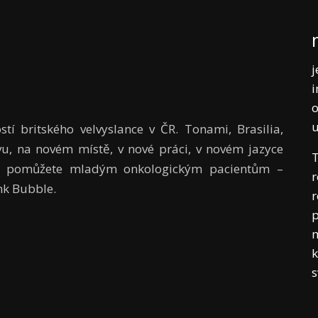
j
i
o
stí britského velvyslance v ČR. Tonami, Brasilia,
ovu, na novém místě, v nové práci, v novém jazyce
T
ce pomůžete mladým onkologickým pacientům –
r
nk Bubble.
r
p
m
k