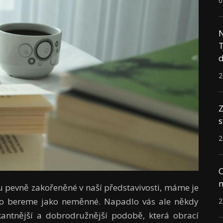
0
N
T
d
2
Z
s
2
C
n
ou pevně zakořeněné v naší představivosti, máme je
sto bereme jako neměnné. Napadlo vás ale někdy
2
ikantnější a dobrodružnější podobě, která obrací