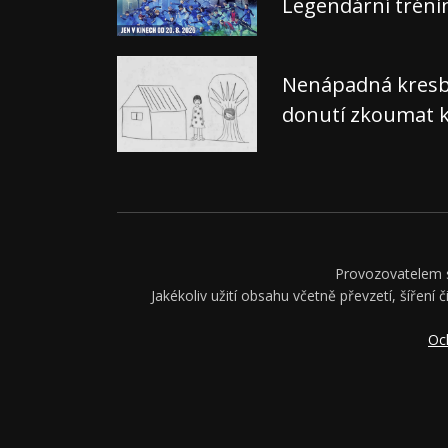
Legendární tréni
Nenápadná kresba,
donutí zkoumat k
Provozovatelem se
Jakékoliv užití obsahu včetně převzetí, šíření 
Oc