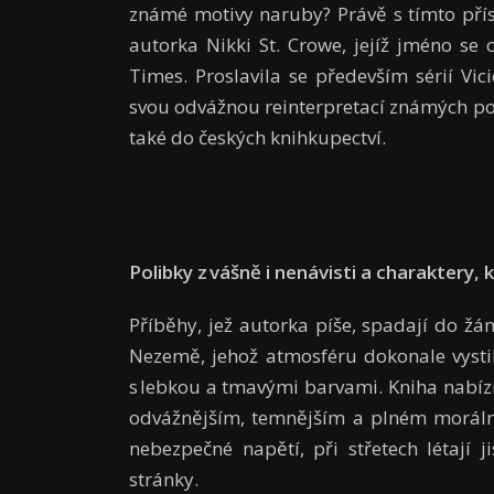
známé motivy naruby? Právě s tímto pří
autorka Nikki St. Crowe, jejíž jméno s
Times. Proslavila se především sérií Vic
svou odvážnou reinterpretací známých post
také do českých knihkupectví.
Polibky z vášně i nenávisti a charaktery,
Příběhy, jež autorka píše, spadají do ž
Nezemě, jehož atmosféru dokonale vystih
s lebkou a tmavými barvami. Kniha nabíz
odvážnějším, temnějším a plném morálně
nebezpečné napětí, při střetech létají j
stránky.