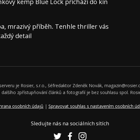
nkový kemp Blue Lock přichází do kin
 mrazivý příběh. Tenhle thriller vás
aždý detail
rveru je Rosier, s.r.o., šéfredaktor Zdeněk Novák, magazin@rosier.c
či dalšího zpřístupňování článků a fotografií je bez souhlasu spol. Rosie
hrana osobních údajů
|
Spravovat souhlas s nastavením osobních úd
Sledujte nás na sociálních sítích