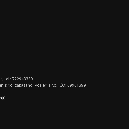
z, tel.: 722943330
r, s.r.o. zakázáno. Rosier, s.r.o. IČO: 09961399
ajů