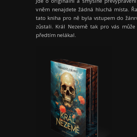
Jde o originální a smyslné převyprávěn
v něm nenajdete žádná hluchá místa. Řa
tato kniha pro ně byla vstupem do žánru
zůstali. Král Nezemě tak pro vás může 
předtím nelákal.