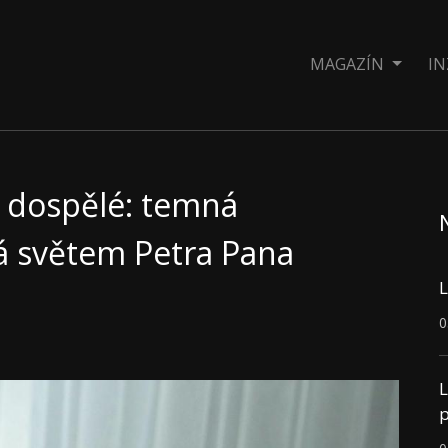
MAGAZÍN
IN
 dospělé: temná
á světem Petra Pana
L
0
L
p