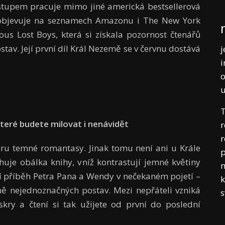
stupem pracuje mimo jiné americká bestsellerová
e objevuje na seznamech Amazonu i The New York
ious Lost Boys, která si získala pozornost čtenářů
av. Její první díl Král Nezemě se v červnu dostává
j
i
o
T
 které budete milovat i nenávidět
r
r
ánru temné romantasy. Jinak tomu není ani u Krále
p
uje obálka knihy, v níž kontrastují jemné květiny
m
í příběh Petra Pana a Wendy v nečekaném pojetí –
k
 nejednoznačných postav. Mezi nepřáteli vzniká
iskry a čtení si tak užijete od první do poslední