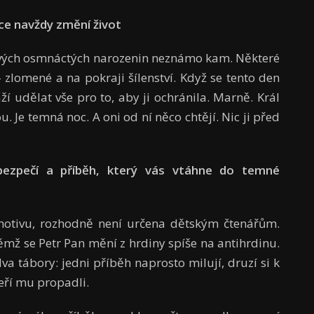
ce navždy změní život
n svých osmnáctých narozenin neznámo kam. Některé
– zlomené a na pokraji šílenství. Když se tento den
aží udělat vše pro to, aby ji ochránila. Marně. Král
. Je temná noc. A oni od ní něco chtějí. Nic ji před
bezpečí a příběh, který vás vtáhne do temné
motivu, rozhodně není určena dětským čtenářům.
 němž se Petr Pan mění z hrdiny spíše na antihrdinu.
a tábory: jedni příběh naprosto milují, druzí si k
teří mu propadli.