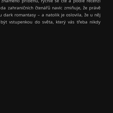
í známého příběhu, rychle se čte a podle recenzí
da zahraničních čtenářů navíc zmiňuje, že právě
 dark romantasy – a natolik je oslovila, že u něj
být vstupenkou do světa, který vás třeba nikdy