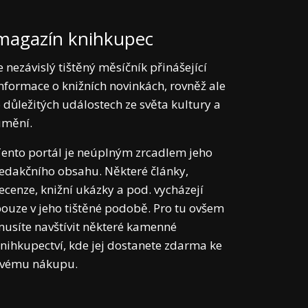
magazín knihkupec
e nezávislý tištěný měsíčník přinášející
nformace o knižních novinkách, rovněž ale
 důležitých událostech ze světa kultury a
umění.
ento portál je neúplným zrcadlem jeho
edakčního obsahu. Některé články,
ecenze, knižní ukázky a pod. vycházejí
ouze v jeho tištěné podobě. Pro tu ovšem
usíte navštívit některé kamenné
nihkupectví, kde jej dostanete zdarma ke
svému nákupu.