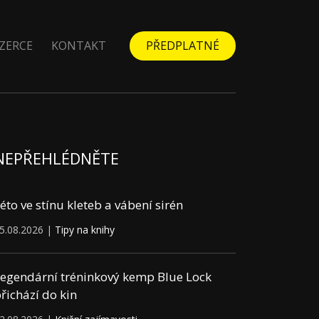
ZERCE
KONTAKT
PŘEDPLATNÉ
NEPŘEHLÉDNĚTE
éto ve stínu kleteb a vábení sirén
5.08.2026 |
Tipy na knihy
egendární tréninkový kemp Blue Lock
řichází do kin