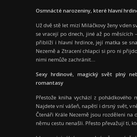
Osmnácté narozeniny, které hlavní hrdin
Už dvě stě let mizí Miláčkovy ženy v de
se vracejí po dnech, jiné až po měsících 
přiblíží i hlavní hrdince, její matka se sn
Nezemě a Ztracení chlapci si pro ni přijdou
nimi nemůže zachránit…
Sexy hrdinové, magický svět plný ne
romantasy
Přestože kniha vychází z pohádkového 
Najdete v ní vášeň, napětí i drsný svět, v
Čtenáři Krále Nezemě jsou rozděleni na dv
němu cestu nenašli. Přesto převažují ti, k