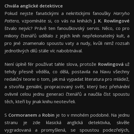
Chvála anglické detektivce
Pokud nejste fanatickými a nekritickými fanoušky
Harryho
Pottera
, vzpomínáte si, co vás na knihách
J. K. Rowlingové
štvalo nejvíc? Právě ten fanouškovský servis. Něco, co pro
miliony čtenářů udělalo z jejích knih nepřekonatelný kult, a
pro jiné znamenalo spoustu vaty a nudy, kvůli nimž rozsah
jednotlivých dílů stále víc nabobtnával.
Není úplně fér používat tahle slova, protože
Rowlingová
už
tehdy přesně věděla, co dělá, postavila na hlavu všechny
redakční teorie o tom, jak má vypadat literatura pro mládež,
a stvořila geniální, propracovaný svět, který bez přehánění
ovlivnil celou jednu generaci čtenářů a naučila číst spoustu
těch, kteří by jinak knihu neotevřeli.
S
Cormoranem
a
Robin
je to v mnohém podobné. Na jednu
stranu je zde klasická anglická detektivka, skvěle
vygradovaná a promyšlená, se spoustou podezřelých,