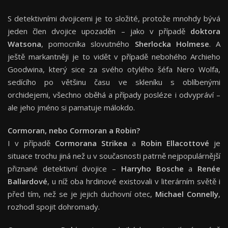
S detektivními dvojicemi je to složité, protože mnohdy bývá
jeden člen dvojice upozaděn – jako v případě
doktora
Watsona
, pomocníka slovutného
Sherlocka Holmese
. A
ještě markantněji je to vidět v případě nebohého Archieho
Goodwina, který sice za svého otylého šéfa Nero Wolfa,
sedícího po většinu času ve skleníku s oblíbenými
orchidejemi, všechno oběhá a případy posléze i odvypráví –
ale jeho jméno si pamatuje málokdo.
Cormoran, nebo Cormoran a Robin?
I v případě
Cormorana Strikea
a
Robin Ellacottové
je
situace trochu jiná než u v současnosti patrně nejpopulárnější
přiznané detektivní dvojice –
Harryho Bosche
a
Renée
Ballardové
, u níž oba hrdinové existovali v literárním světě i
před tím, než se je jejich duchovní otec,
Michael Connelly
,
rozhodl spojit dohromady.