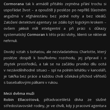
Cormorana
tak k armádě přitáhlo zejména přání trochu si
uspořádat život – a opouštěl ji posléze po nepříliš šťastném
angažmá v Afghánistánu bez jedné nohy a bez ideálů.
Založení detektivní agentury se zdálo být logickým krokem –
ovšem jakkoli měl inteligentní a při práci s důkazy
systematický
Cormoran
k této práci vlohy, klienti se nikterak
nehrnuli.
Divoký vztah s bohatou, ale nezvladatelnou Charlotte, který
posléze dospěl k bouřlivému rozchodu, jej připravil i o
zbytek prostředků, a tak se na začátku prvního dílu ocitá
v nezáviděníhodné situaci – spí na polním lehátku v kanceláři,
je takřka bez práce a každou chvíli očekává příchod věřitelů
s baseballovými pálkami v rukou.
Mezi dvěma muži
Robin Ellacottová
, pětadvacetiletá dívka ze slušné
středostavovské rodiny, je ve chvíli, kdy ji pracovní agentura