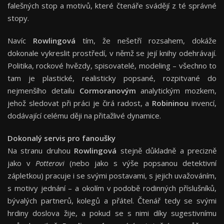
falešných stop a motivů, které čtenáře svádějí z té správné
stopy.
Navíc
Rowlingová
tím, že nešetří rozsahem, dokáže
dokonale vykreslit prostředí, v němž se její knihy odehrávají.
Politika, rockové hvězdy, spisovatelé, modeling – všechno to
tam je plastické, realisticky popsané, rozpitvané do
nejmenšího detailu
Cormoranovým
analytickým mozkem,
jehož sledovat při práci je čirá radost, a
Robininou
invencí,
dodávající celému ději na přitažlivé dynamice.
Dokonalý servis pro fanoušky
Na stranu druhou
Rowlingová
stejně důkladně a precizně
jako v
Potterovi
(nebo jako s výše popsanou detektivní
zápletkou) pracuje i se svými postavami, s jejich uvažováním,
s motivy jednání – a okolím v podobě rodinných příslušníků,
bývalých partnerů, kolegů a přátel. Čtenář tedy se svými
hrdiny doslova žije, a pokud se s nimi díky sugestivnímu