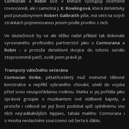
Cormoran
a
Robin
sice v knihách vystupují víceméně
rovnocenně, ale i samotná
J. K. Rowlingová
, která detektivky
pod pseudonymem
Robert Galbraith
píše, má sérii na svých
stránkách pojmenovanou jenom podle prvního z nich.
Ve skutečnosti by se ale těžko našel příklad tak dokonale
vyrovnaného profesního partnerství jako u
Cormorana
a
Robin
– a protože detektivní dvojice do tohoto seriálu
stoprocentně patří, zvolil jsem právě je.
Trampoty válečného veterána
Cormoran Strike
, pětatřicetiletý muž mohutné tělesné
konstrukce a nepříliš vybraného chování, utekl do vojska
před svou neuspořádanou rodinou. Matka si jej pořídila jako
správná groupie s muzikantem své oblíbené kapely, a
protože i celkově se její život podobal spíš splněnému snu
těch nejradikálnějších hippies, tahala malého Cormorana i
s mnoha nevlastními sourozenci od čerta k ďáblu.