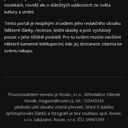
novinkách, rovněž ale o důležitých událostech ze světa
kultury a umění.
Tento portál je neúplným zrcadlem jeho redakčního obsahu.
Některé články, recenze, knižní ukázky a pod. vycházejí
pouze v jeho tištěné podobě. Pro tu ovšem musíte navštívit
některé kamenné knihkupectví, kde jej dostanete zdarma ke
svému nákupu.
Provozovatelem serveru je Rosier, s.r.o., šéfredaktor Zdeněk
Novák, magazin@rosier.cz, tel.: 722943330
Jakékoliv užití obsahu včetně převzetí, šíření či dalšího
zpřístupňování článků a fotografií je bez souhlasu spol. Rosier,
s.r.o. zakázáno. Rosier, s.r.o. IČO: 09961399