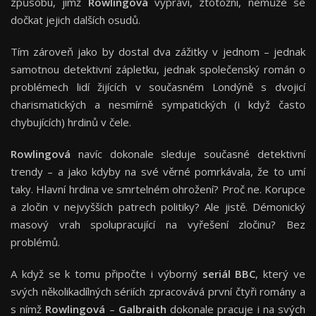
způsobu, jímž
Rowlingová
vypráví, ztotožní, nemůže se
dočkat jejich dalších osudů.
Tím zároveň jako by dostal dva zážitky v jednom – jednak
samotnou detektivní zápletku, jednak společenský román o
problémech lidí žijících v současném Londýně s dvojicí
charismatických a nesmírně sympatických (i když často
chybujících) hrdinů v čele.
Rowlingová
navíc dokonale sleduje současné detektivní
trendy – a jako kdyby na své věrné pomrkávala, že to umí
taky. Hlavní hrdina ve smrtelném ohrožení? Proč ne. Korupce
a zločin v nejvyšších patrech politiky? Ale jistě. Démonický
masový vrah spolupracující na vyřešení zločinu? Bez
problémů.
A když se k tomu připočte i výborný
seriál BBC
, který ve
svých několikadílných sériích zpracovává první čtyři romány a
s nímž
Rowlingová
–
Galbraith
dokonale pracuje i na svých