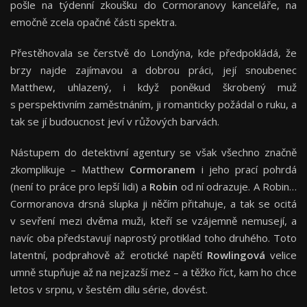
pošle na týdenní zkoušku do Cormoranovy kanceláře, na
emočně zcela opačné části spektra.
Přestěhovala se čerstvě do Londýna, kde předpokládá, že
brzy najde zajímavou a dobrou práci, její snoubenec
Matthew, uhlazený, i když poněkud škrobený muž
s perspektivním zaměstnáním, ji romanticky požádal o ruku, a
tak se jí budoucnost jeví v růžových barvách.
Nástupem do detektivní agentury se však všechno značně
zkomplikuje – Matthew
Cormoranem
i jeho prací pohrdá
(není to práce pro lepší lidi) a
Robin
od ní odrazuje. A Robin…
Cormoranova drsná slupka ji něčím přitahuje, a tak se ocitá
v sevření mezi dvěma muži, kteří se vzájemně nemusejí, a
navíc oba představují naprostý protiklad toho druhého. Toto
latentní, podprahově až erotické napětí
Rowlingová
velice
umně stupňuje až na nejzazší mez – a těžko říct, kam ho chce
letos v srpnu, v šestém dílu série, dovést.