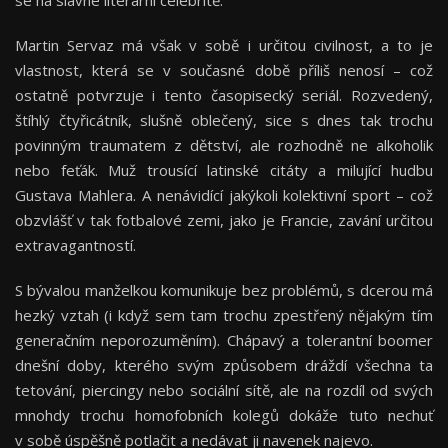
se na slavné literární celebritě.
Martin Servaz má však v sobě i určitou civilnost, a to je
vlastnost, která se v současné době příliš nenosí – což
ostatně potvrzuje i tento časopisecký seriál. Rozvedený,
štíhlý čtyřicátník, slušně oblečený, sice s dnes tak trochu
povinným traumatem z dětství, ale rozhodně ne alkoholik
nebo feťák. Muž trousící latinské citáty a milující hudbu
Gustava Mahlera. A nenávidící jakýkoli kolektivní sport – což
obzvlášť v tak fotbalové zemi, jako je Francie, zavání určitou
extravagantností.
S bývalou manželkou komunikuje bez problémů, s dcerou má
hezký vztah (i když sem tam trochu zpestřený nějakým tím
generačním neporozuměním). Chápavý a tolerantní boomer
dnešní doby, kterého svým způsobem dráždí všechna ta
tetování, piercingy nebo sociální sítě, ale na rozdíl od svých
mnohdy trochu homofobních kolegů dokáže tuto nechuť
v sobě úspěšně potlačit a nedávat ji navenek najevo.