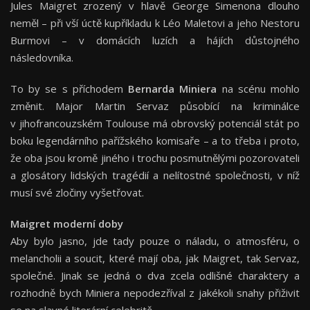
Jules Maigret zrozený v hlavě George Simenona dlouho
neměl – při vší úctě kupříkladu k Léo Maletovi a jeho Nestoru
Burmovi – v domácích luzích a hájích důstojného
následovníka.
To by se s příchodem
Bernarda Miniera
na scénu mohlo
změnit. Major Martin Servaz působící na kriminálce
v jihofrancouzském Toulouse má obrovský potenciál stát po
boku legendárního pařížského komisaře – a to třeba i proto,
že oba jsou kromě jiného i trochu posmutnělými pozorovateli
a glosátory lidských tragédií a nelítostné společnosti, v níž
musí své zločiny vyšetřovat.
Maigret moderní doby
Aby bylo jasno, jde tady pouze o náladu, o atmosféru, o
melancholii a soucit, které mají oba, jak Maigret, tak Servaz,
společné. Jinak se jedná o dva zcela odlišné charaktery a
rozhodně bych Miniera nepodezříval z jakékoli snahy přiživit