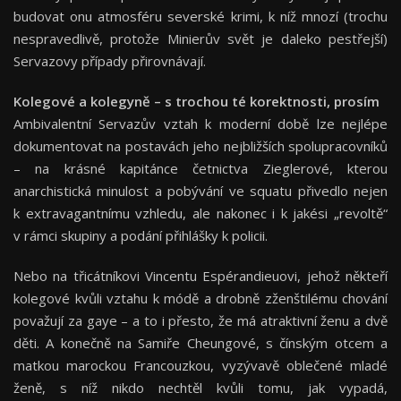
budovat onu atmosféru severské krimi, k níž mnozí (trochu
nespravedlivě, protože Minierův svět je daleko pestřejší)
Servazovy případy přirovnávají.
Kolegové a kolegyně – s trochou té korektnosti, prosím
Ambivalentní Servazův vztah k moderní době lze nejlépe
dokumentovat na postavách jeho nejbližších spolupracovníků
– na krásné kapitánce četnictva Zieglerové, kterou
anarchistická minulost a pobývání ve squatu přivedlo nejen
k extravagantnímu vzhledu, ale nakonec i k jakési „revoltě“
v rámci skupiny a podání přihlášky k policii.
Nebo na třicátníkovi Vincentu Espérandieuovi, jehož někteří
kolegové kvůli vztahu k módě a drobně zženštilému chování
považují za gaye – a to i přesto, že má atraktivní ženu a dvě
děti. A konečně na Samiře Cheungové, s čínským otcem a
matkou marockou Francouzkou, vyzývavě oblečené mladé
ženě, s níž nikdo nechtěl kvůli tomu, jak vypadá,