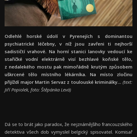
Odlehlé horské údolí v Pyrenejích s dominantou
psychiatrické léčebny, v níž jsou zavřeni ti nejhorší
sadističtí vrahové. Na horní stanici lanovky vedoucí ke
stařičké vodní elektrárně visí bezhlavé koňské tělo,
z nedalekého mostu pak mimořádně krutým způsobem
uškrcené tělo místního lékárníka. Na místo zločinu
přijíždí major Martin Servaz z toulouské kriminálky…
(text:
Jiří Popiolek, foto: Štěpánka Levá)
Dá se to brát jako paradox, že nejznámějšího francouzského
detektiva všech dob vymyslel belgický spisovatel. Komisař