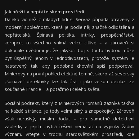
Jak přežít v nepřátelském prostředí
Daleko víc než z mladých lidí si Servaz připadá otrávený z
moderní společnosti, která je podle něj značně odlidštěná a
nepřátelská. Špinavá politika, intriky, prospěchářství,
korupce, to všechno vnímá velice citlivě – a zároveň si
dokonale uvědomuje, že jakýkoli boj s touto hydrou může
být úspěšný jenom v jednotlivostech, protože systém je
nastavený tak, aby podobné chování spíš podporoval.
Minierovy na první pohled efektně temné, skoro až seversky
„špinavé“ detektivky lze tak číst i jako velkou deziluzi ze
současné Francie – a potažmo i celého světa.
Sociální podtext, který z Minierových románů zaznívá takřka
na každé stránce, je tedy velmi silný a znepokojivý. Zároveň
však nerušivý, musím dodat – pro samotné detektivní
zápletky a jejich chytrá řešení nemá až na výjimky žádný
význam. Vítejte v trochu starosvětském prostředí, kde