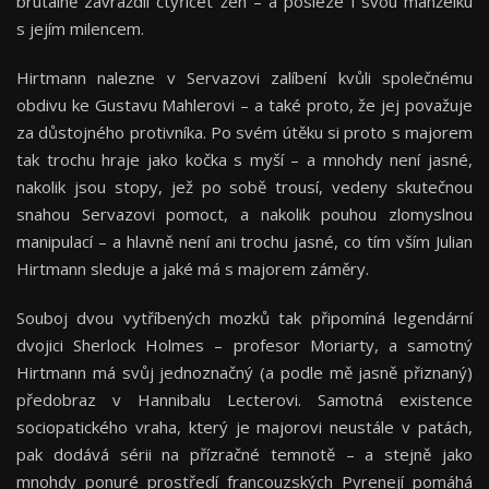
brutálně zavraždil čtyřicet žen – a posléze i svou manželku
s jejím milencem.
Hirtmann nalezne v Servazovi zalíbení kvůli společnému
obdivu ke Gustavu Mahlerovi – a také proto, že jej považuje
za důstojného protivníka. Po svém útěku si proto s majorem
tak trochu hraje jako kočka s myší – a mnohdy není jasné,
nakolik jsou stopy, jež po sobě trousí, vedeny skutečnou
snahou Servazovi pomoct, a nakolik pouhou zlomyslnou
manipulací – a hlavně není ani trochu jasné, co tím vším Julian
Hirtmann sleduje a jaké má s majorem záměry.
Souboj dvou vytříbených mozků tak připomíná legendární
dvojici Sherlock Holmes – profesor Moriarty, a samotný
Hirtmann má svůj jednoznačný (a podle mě jasně přiznaný)
předobraz v Hannibalu Lecterovi. Samotná existence
sociopatického vraha, který je majorovi neustále v patách,
pak dodává sérii na přízračné temnotě – a stejně jako
mnohdy ponuré prostředí francouzských Pyrenejí pomáhá