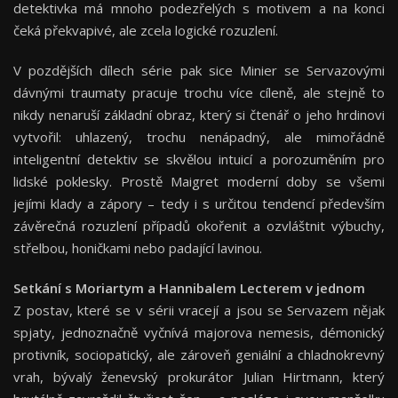
detektivka má mnoho podezřelých s motivem a na konci
čeká překvapivé, ale zcela logické rozuzlení.
V pozdějších dílech série pak sice Minier se Servazovými
dávnými traumaty pracuje trochu více cíleně, ale stejně to
nikdy nenaruší základní obraz, který si čtenář o jeho hrdinovi
vytvořil: uhlazený, trochu nenápadný, ale mimořádně
inteligentní detektiv se skvělou intuicí a porozuměním pro
lidské poklesky. Prostě Maigret moderní doby se všemi
jejími klady a zápory – tedy i s určitou tendencí především
závěrečná rozuzlení případů okořenit a ozvláštnit výbuchy,
střelbou, honičkami nebo padající lavinou.
Setkání s Moriartym a Hannibalem Lecterem v jednom
Z postav, které se v sérii vracejí a jsou se Servazem nějak
spjaty, jednoznačně vyčnívá majorova nemesis, démonický
protivník, sociopatický, ale zároveň geniální a chladnokrevný
vrah, bývalý ženevský prokurátor Julian Hirtmann, který