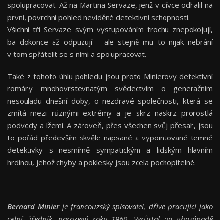
spolupracovat. Až na Martina Servaze, jenž v dívce odhalil na
první, povrchní pohled neviděné detektivní schopnosti.
Všichni tři Servaze svým vystupováním trochu znepokojují,
ba dokonce až odpuzují – ale stejně mu to nijak nebrání
v tom spřátelit se s nimi a spolupracovat.
Také z tohoto úhlu pohledu jsou proto Minierovy detektivní
romány mnohovrstevnatým svědectvím o generačním
nesouladu dnešní doby, o nezdravé společnosti, která se
zmítá mezi různými extrémy a je skrz naskrz prorostlá
podvody a lžemi. A zároveň, přes všechen svůj přesah, jsou
to pořád především skvěle napsané a vypointované temné
detektivky s nesmírně sympatickým a lidským hlavním
hrdinou, jehož chyby a poklesky jsou zcela pochopitelné.
Bernard Minier
je francouzský spisovatel, dříve pracující jako
celní úředník, narozený roku 1960. Vyrůstal na jihozápadě