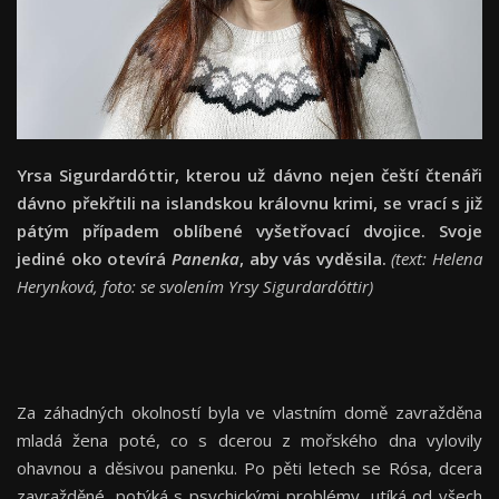
Yrsa Sigurdardóttir, kterou už dávno nejen čeští čtenáři
dávno překřtili na islandskou královnu krimi, se vrací s již
pátým případem oblíbené vyšetřovací dvojice. Svoje
jediné oko otevírá
Panenka
, aby vás vyděsila.
(text: Helena
Herynková, foto: se svolením Yrsy Sigurdardóttir)
Za záhadných okolností byla ve vlastním domě zavražděna
mladá žena poté, co s dcerou z mořského dna vylovily
ohavnou a děsivou panenku. Po pěti letech se Rósa, dcera
zavražděné, potýká s psychickými problémy, utíká od všech