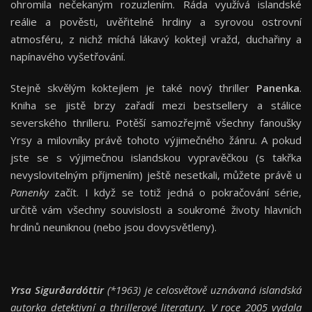
ohromila nečekaným rozuzlením. Ráda využívá islandské
reálie a pověsti, uvěřitelné hrdiny a syrovou ostrovní
atmosféru, z nichž míchá lákavý koktejl vražd, duchařiny a
napínavého vyšetřování.
Stejně skvělým koktejlem je také nový thriller
Panenka
.
Kniha se jistě brzy zařadí mezi bestsellery a stálice
severského thrilleru. Potěší samozřejmě všechny fanoušky
Yrsy a milovníky právě tohoto výjimečného žánru. A pokud
jste se s výjimečnou islandskou vypravěčkou (s takřka
nevyslovitelným příjmením) ještě nesetkali, můžete právě u
Panenky
začít. I když se totiž jedná o pokračování série,
určitě vám všechny souvislosti a soukromé životy hlavních
hrdinů neuniknou (nebo jsou dovysvětleny).
Yrsa Sigurðardóttir
(*1963) je celosvětově uznávaná islandská
autorka detektivní a thrillerové literatury. V roce 2005 vydala