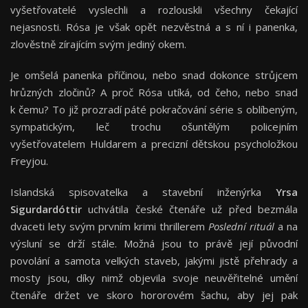
vyšetřovatelé vyslechli a rozlouskli všechny čekající
nejasnosti. Rósa je však opět nezvěstná a s ní i panenka,
zlověstně zírajícím svým jediný okem.
Je omšelá panenka příčinou, nebo snad dokonce strůjcem
hrůzných zločinů? A proč Rósa utíká, od čeho, nebo snad
k čemu? To již prozradí páté pokračování série s oblíbeným,
sympatickým, leč trochu ošuntělým policejním
vyšetřovatelem Huldarem a precizní dětskou psycholožkou
Freyjou.
Islandská spisovatelka a stavební inženýrka
Yrsa
Sigurdardóttir
uchvátila české čtenáře už před bezmála
dvaceti lety svým prvním krimi thrillerem
Poslední rituál
a na
výsluní se drží stále. Možná jsou to právě její původní
povolání a samota velkých staveb, jakými jistě přehrady a
mosty jsou, díky nimž objevila svoje neuvěřitelné umění
čtenáře držet ve skoro hororovém šachu, aby jej pak