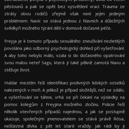
pěstounů a pak se opět bez vysvětlení vrací. Trauma ze
ztráty obou rodičů zřejmě však není jejím jediným
problémem. Navíc se stává jednou z hlavních a důležitých
svědkyň možného týrání dětí v domově dočasné péče.
Freyja je k tomuto případu sexuálního zneužívání nezletilých
povolána jako odborný psychologický dohled při vyšetřování.
A aby toho nebylo málo, vzala si do dočasného opatrování
svou malou neteř Sagu, která jí také pěkně zamotá hlavu a
stěžuje život.
Huldar mezitím řeší identifikaci podivných lidských ostatků
nalezených v moři. A jelikož je případ složitější, než se zdálo,
a vyšetřování se táhne, vrhá se při čekání na výsledky na
pomoc kolegům z Freyjina možného zločinu. Policie řeší
několik otevřených případů najednou, a jak se postupně
ukazuje, společným jmenovatelem se stává právě Rósa,
nešťastná dívka z pět let staré vraždy. Jak rádi by ji