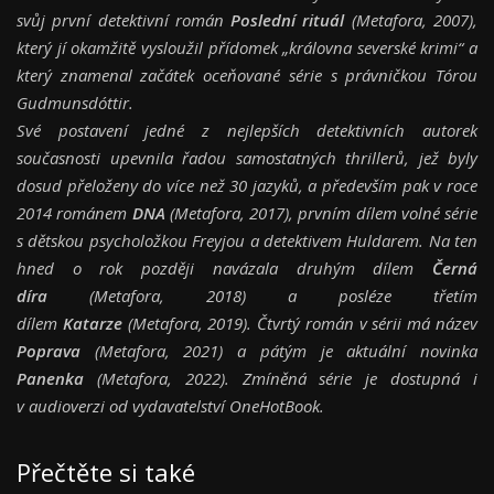
svůj první detektivní román
Poslední rituál
(Metafora, 2007),
který jí okamžitě vysloužil přídomek „královna severské krimi“ a
který znamenal začátek oceňované série s právničkou Tórou
Gudmunsdóttir.
Své postavení jedné z nejlepších detektivních autorek
současnosti upevnila řadou samostatných thrillerů, jež byly
dosud přeloženy do více než 30 jazyků, a především pak v roce
2014 románem
DNA
(Metafora, 2017), prvním dílem volné série
s dětskou psycholožkou Freyjou a detektivem Huldarem. Na ten
hned o rok později navázala druhým dílem
Černá
díra
(Metafora, 2018) a posléze třetím
dílem
Katarze
(Metafora, 2019). Čtvrtý román v sérii má název
Poprava
(Metafora, 2021) a pátým je aktuální novinka
Panenka
(Metafora, 2022). Zmíněná série je dostupná i
v audioverzi od vydavatelství OneHotBook.
Přečtěte si také