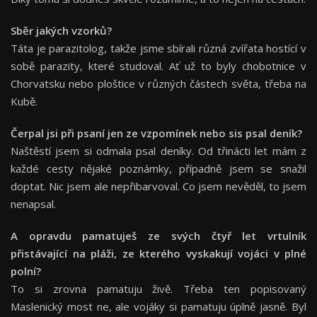
Sběr jakých vzorků?
Táta je parazitolog, takže jsme sbírali různá zvířata hostící v
sobě parazity, které studoval. Ať už to byly chobotnice v
Chorvatsku nebo ploštice v různých částech světa, třeba na
Kubě.
Čerpal jsi při psaní jen ze vzpomínek nebo sis psal deník?
Naštěstí jsem si odmala psal deníky. Od třinácti let mám z
každé cesty nějaké poznámky, případně jsem se snažil
doptat. Nic jsem ale nepřibarvoval. Co jsem nevěděl, to jsem
nenapsal.
A opravdu pamatuješ ze svých čtyř let vrtulník
přistávající na pláži, ze kterého vyskakují vojáci v plné
polní?
To si zrovna pamatuju živě. Třeba ten popisovaný
Maslenický most ne, ale vojáky si pamatuju úplně jasně. Byl