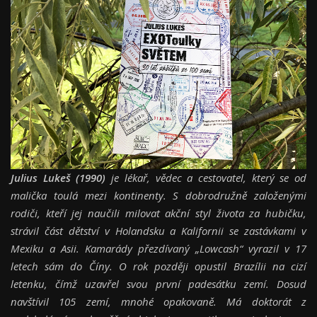
Julius Lukeš (1990)
je lékař, vědec a cestovatel, který se od
malička toulá mezi kontinenty. S dobrodružně založenými
rodiči, kteří jej naučili milovat akční styl života za hubičku,
strávil část dětství v Holandsku a Kalifornii se zastávkami v
Mexiku a Asii. Kamarády přezdívaný „Lowcash“ vyrazil v 17
letech sám do Číny. O rok později opustil Brazílii na cizí
letenku, čímž uzavřel svou první padesátku zemí. Dosud
navštívil 105 zemí, mnohé opakovaně. Má doktorát z