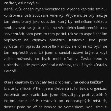
Počkat, asi nevyšla?
Jasně, kvůli dnešní hyperkorektnosti. V jedné kapitole zmiňuji
kontroverznosti současné Ameriky. Přijde mi, že bílý muž je
tam dnes braný jako outsider, který by měl někam zalézt a
neobjevovat se. Je to cítit i na vědeckých konferencích a na
univerzitách. Sám jsem to tam pocítil, tak se to aspoň snažím
popisovat na vtipných příbězích. Kalifornie, kde jsem
vyrůstal, mi opravdu přirostla k srdci, ale dnes už bych se
tam nepřestěhoval. Už jsem si sundal růžové brýle, a když
vidím možnosti, co bych mohl dělat v Česku nebo v
Holandsku, kde jsem vyrůstal v dětství, tak už bych zůstal v
Evropě.
Které kapitoly by vydaly bez problému na celou knížku?
Určitě ty africké. V Keni jsem třeba strávil měsíc s organizací
Veterináři bez hranic, kde jsme očkovali psy proti vzteklině.
Potom jsme ještě cestovali po nedostupných místech,
dostali jsme se až na hranice se Somálskem, kde jsme si