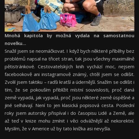
Mnohá kapitola by možná vydala na samostatnou
novelku…
Snažil jsem se neomáčkovat. I když bych některé příběhy bez
problémů napsal na třicet stran, tak jsou všechny maximálně
pětistránkové. Cestovatelských knih vychází moc, nejsem
facebookově ani instagramově známý, chtěl jsem se odlišit.
Zvolil jsem taktiku – radši kratší a údernější. Snažím se odlišit i
tím, že se pokouším přiblížit místní souvislosti, proč daná
země vypadá, jak vypadá, proč jsou některé země úspěšné a
jiné selhávají. Není to jen klasická popisová cesta. Poslední
roky jsem autorsky přispíval i do časopisu Lidé a Země, ale
až teď v knize mohu zmínit i věci odvážnější až nekorektní.
Myslím, že v Americe už by tato knížka asi nevyšla.