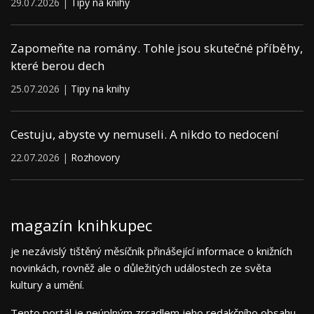
29.07.2026 |
Tipy na knihy
Zapomeňte na romány. Tohle jsou skutečné příběhy,
které berou dech
25.07.2026 |
Tipy na knihy
Cestuju, abyste vy nemuseli. A nikdo to nedocení
22.07.2026 |
Rozhovory
magazín knihkupec
je nezávislý tištěný měsíčník přinášející informace o knižních
novinkách, rovněž ale o důležitých událostech ze světa
kultury a umění.
Tento portál je neúplným zrcadlem jeho redakčního obsahu.