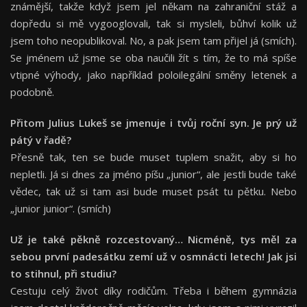
známější, takže když jsem jel někam na zahraniční stáž a
dopředu si mě vygooglovali, tak si mysleli, bůhví kolik už
jsem toho neopublikoval. No, a pak jsem tam přijel já (smích).
Se jménem už jsme se oba naučili žít s tím, že to má spíše
vtipné výhody, jako například poloilegální směny letenek a
podobně.
Přitom Julius Lukeš se jmenuje i tvůj roční syn. Je prý už
pátý v řadě?
Přesně tak, ten se bude muset tuplem snažit, aby si ho
nepletli. Já si dnes za jméno píšu „junior“, ale jestli bude také
vědec, tak už si tam asi bude muset psát tu pětku. Nebo
„junior junior“. (smích)
Už je také pěkně rozcestovaný… Nicméně, tys měl za
sebou první pades
átku zemí už v osmnácti letech! Jak jsi
to stihnul, při studiu?
Cestuju celý život díky rodičům. Třeba i během gymnázia