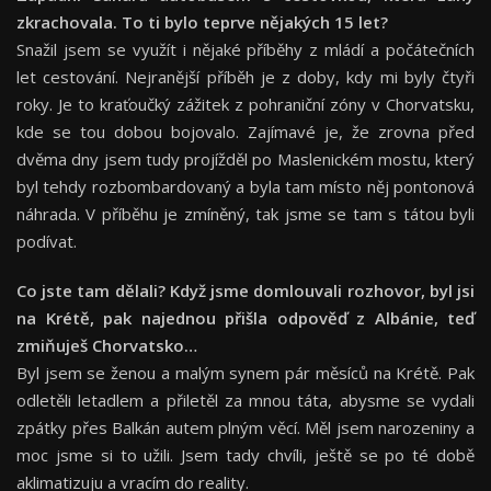
zkrachovala. To ti bylo teprve nějakých 15 let?
Snažil jsem se využít i nějaké příběhy z mládí a počátečních
let cestování. Nejranější příběh je z doby, kdy mi byly čtyři
roky. Je to kraťoučký zážitek z pohraniční zóny v Chorvatsku,
kde se tou dobou bojovalo. Zajímavé je, že zrovna před
dvěma dny jsem tudy projížděl po Maslenickém mostu, který
byl tehdy rozbombardovaný a byla tam místo něj pontonová
náhrada. V příběhu je zmíněný, tak jsme se tam s tátou byli
podívat.
Co jste tam dělali? Když jsme domlouvali rozhovor, byl jsi
na Krétě, pak najednou přišla odpověď z Albánie, teď
zmiňuješ Chorvatsko…
Byl jsem se ženou a malým synem pár měsíců na Krétě. Pak
odletěli letadlem a přiletěl za mnou táta, abysme se vydali
zpátky přes Balkán autem plným věcí. Měl jsem narozeniny a
moc jsme si to užili. Jsem tady chvíli, ještě se po té době
aklimatizuju a vracím do reality.