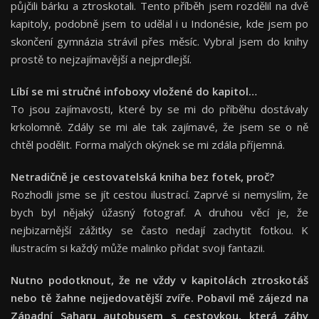
půjčili bárku a ztroskotali. Tento příběh jsem rozdělil na dvě
kapitoly, podobně jsem to udělal i u Indonésie, kde jsem po
skončení gymnázia strávil přes měsíc. Vybral jsem do knihy
prostě to nejzajímavější a nejprdlejší.
Líbí se mi stručné infoboxy vlo
žené do kapitol…
To jsou zajímavosti, které by se mi do příběhu dostávaly
krkolomně. Zdály se mi ale tak zajímavé, že jsem se o ně
chtěl podělit. Forma malých okýnek se mi zdála příjemná.
Netradičně je cestovatelská kniha bez fotek, proč?
Rozhodli jsme se jít cestou ilustrací. Zaprvé si nemyslím, že
bych byl nějaký úžasný fotograf. A druhou věcí je, že
nejbizarnější zážitky se často nedají zachytit fotkou. K
ilustracím si každý může malinko přidat svoji fantazii.
Nutno podotknout, že ne v
ždy v kapitolách ztroskotáš
nebo tě žahne nejjedovatější zvíře. Pobavil mě zájezd na
Západní Saharu autobusem s cestovkou, která záhy