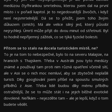
medúzou čtyřhrankou smrtelnou, kterou jsem dal na první
místo i v pořadí kapitol. Je to nejjedovatější živočich, i když
není nejsmrtelnější. Dá se to přežít, jsem toho živým
důkazem (smích). Má ale velice silný jed, který působí
nejrychleji. Úmrtí může přijít do dvou minut od střetnutí. Byl
to hodně nepříjemný zážitek, co se týká fyzické bolesti.
Přitom se to stalo na docela turistickém místě, ne?
To je na tom to nebezpečné, bylo to na severu Malajsie, na
hranicích s Thajskem. Třeba v Austrálii jsou tyto medúzy
známé a používají tam proti nim různá opatření včetně sítí,
ale v Asii se o nich moc nemluví, aby se zbytečně neplašili
turisti. Díky googlování jsem přišel na spoustu smutných
příběhů z Asie. Třeba lidé budou díky mému příběhu
ostražitější, že se to může stát i na jejich běžné exotické
dovolené. Neříkám – nejezděte tam – ale je lepší, když o tom
budete vědět.