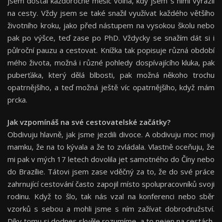
jsem dostal každoročně měsíc volna, kdy jsem s nimi vyrazil
na cesty. Vždy jsem se také snažil využívat každého většího
životního kroku, jako před nástupem na vysokou školu nebo
pak po výšce, teď zase po PhD. Vždycky se snažím dát si i
půlroční pauzu a cestovat. Knížka tak popisuje různá období
mého života, možná i různé pohledy dospívajícího kluka, pak
puberťáka, který dělá blbosti, pak možná někoho trochu
opatrnějšího, a teď možná ještě víc opatrnějšího, když mám
prcka.
Jak vzpomínáš na své cestovatelské začátky?
Obdivuju hlavně, jak jsme jezdili divoce. A obdivuju moc moji
mamku, že na to kývala a že to zvládala. Vlastně oceňuju, že
mi pak v mých 17 letech dovolila jet samotného do Číny nebo
do Brazílie. Tátovi jsem zase vděčný za to, že do své práce
zahrnující cestování často zapojil místo spolupracovníků svoji
rodinu. Když to šlo, tak nás vzal na konferenci nebo sběr
vzorků s sebou a mohli jsme s ním zažívat dobrodružství.
Díky tomu si dodnes skvěle rozumíme, a to nejen na cestách.