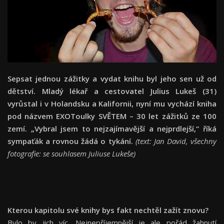
Sepsat jednou zážitky a vydat knihu byl jeho sen už od
dětství. Mladý lékař a cestovatel Julius Lukeš (31)
vyrůstal i v Holandsku a Kalifornii, nyní mu vychází kniha
pod názvem EXOToulky SVĚTEM – 30 let zážitků ze 100
zemí. „Vybral jsem to nejzajímavější a nejprdlejší,“ říká
sympaťák a rovnou žádá o tykání.
(text: Jan David, všechny
fotografie: se souhlasem Juliuse Lukeše)
Kterou kapitolu své knihy bys fakt nechtěl zažít znovu?
Bylo by jich víc. Nejnepříjemnější je ale pořád žahnutí