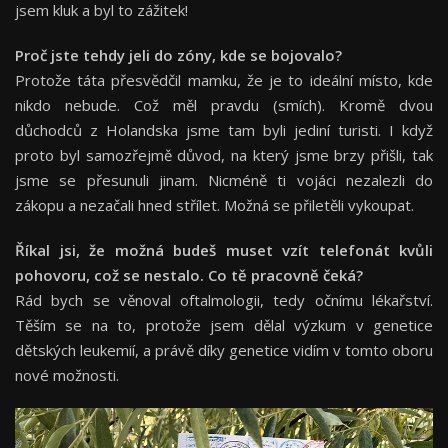
jsem kluk a byl to zážitek!
Proč jste tehdy jeli do zóny, kde se bojovalo?
Protože táta přesvědčil mamku, že je to ideální místo, kde
nikdo nebude. Což měl pravdu (smích). Kromě dvou
důchodců z Holandska jsme tam byli jediní turisti. I když
proto byl samozřejmě důvod, na který jsme brzy přišli, tak
jsme se přesunuli jinam. Nicméně ti vojáci nezalezli do
zákopu a nezačali hned střílet. Možná se přiletěli vykoupat.
Říkal jsi, že možná budeš muset vzít telefonát kvůli
pohovoru, což se nestalo. Co tě pracovně čeká?
Rád bych se věnoval oftalmologii, tedy očnímu lékařství.
Těším se na to, protože jsem dělal výzkum v genetice
dětských leukemií, a právě díky genetice vidím v tomto oboru
nové možnosti.