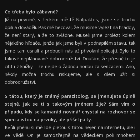
Co třeba bylo zábavné?
Již na pevnině, v řeckém městě Nafpaktos, jsme se trochu
opili a dováděli. Pak mě hecoval, že musíme vylézt na hradby,
že není starý, a že to zvládne. Museli jsme prolézt kolem
nějakého hlídače, jenže jak jsme byli v podnapilém stavu, tak
jsme tam usnuli a probudili nás až přivolaní policajti. Bylo to
takové neplánované dobrodružství. Doufám, že přesně to je
cítit i z knížky – že nejde o žádnou honbu za senzacemi. Ano,
někdy možná trochu riskujeme, ale s cílem užít si
dobrodružství.
S tátou, který je známý parazitolog, se jmenujete úplně
stejně. Jak se ti s takovým jménem žije? Sám vím o
p
řípadu, kdy se kamarád novinář chystal na rozhovor se
specialistou na prvoky, ale přišel jsi ty.
Kvůli jménu si mě lidé pletou s tátou nejen na internetu, ale i
ve vědě. On je samozřejmě na vědeckém poli mnohem