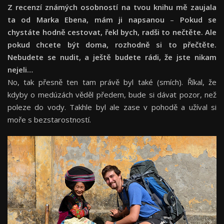
Z recenzí známých osobností na tvou knihu mě zaujala
ta od Marka Ebena, mám ji napsanou
–
Pokud se
chystáte hodně cestovat, řekl bych, radši to nečtěte. Ale
pokud chcete být doma, rozhodně si to přečtěte.
Nebudete se nudit, a ještě budete rádi, že jste nikam
nejeli…
No, tak přesně ten tam právě byl také (smích). Říkal, že
kdyby o medúzách věděl předem, bude si dávat pozor, než
poleze do vody. Takhle byl ale zase v pohodě a užíval si
moře s bezstarostností.