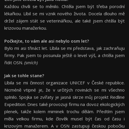
Každou chvíli se to měnilo. Chtěla jsem být třeba porodní
lékařkou. Líbil se mi vznik nového života. Docela dlouho mě
držel zájem stát se veterinářkou, ale také jsem chtěla být
krizovou manažerkou.
Poč
kejte, to v
á
m ale asi nebylo osm let?
Bylo mi asi třináct let. Líbila se mi představa, jak zachraňuju
firmy. Pak jsem to posunula ještě o level výš, a chtěla jsem
řídit OSN.
(smích)
Jak se tohle stane?
Líbila se mi činnost organizace UNICEF v České republice.
Nicméně vtipné je, že v určitých rovinách se mi všechno
splnilo. Spojka se zvířaty je jasná skrze můj projekt Redline
Expedition. Dnes také provozuji firmu na dovoz ekologických
plenek, takže kolem miminek trochu dělám. Předtím jsem
měla velkou firmu, kde člověk musel být čas od času i
krizovým manažerem. A v OSN zastupuji českou pobočku