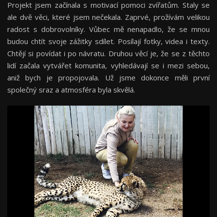
Projekt jsem začínala s motivací pomoci zvířatům. Staly se
ale dvě věci, které jsem nečekala. Zaprvé, prožívám velikou
radost s dobrovolníky. Vůbec mě nenapadlo, že se mnou
budou chtít svoje zážitky sdílet. Posílají fotky, videa i texty.
Chtějí si povídat i po návratu. Druhou věcí je, že se z těchto
lidí začala vytvářet komunita, vyhledávají se i mezi sebou,
aniž bych je propojovala. Už jsme dokonce měli první
společný sraz a atmosféra byla skvělá.