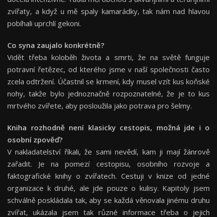
zvířaty, a když u mě spaly kamarádky, tak nám nad hlavou
pobíhali uprchlí gekoni.
Co syna zaujalo konkré
tn
ě
?
Vidět třeba koloběh života a smrti, že na světě funguje
potravní řetězec, od kterého jsme v naší společnosti často
zcela odtržení. Účastnil se krmení, kdy musel vzít kus koňské
nohy, takže bylo jednoznačně rozpoznatelné, že je to kus
mrtvého zvířete, aby posloužila jako potrava pro šelmy.
Kniha rozhodně
nen
í
klasicky cestopis, mo
ž
n
á
jde i o
osobn
í
zpov
ěď
?
V nakladatelství říkali, že sami nevědí, kam ji mají žánrově
zařadit. Je na pomezí cestopisu, osobního rozvoje a
faktografické knihy o zvířatech. Cestuji v knize od jedné
organizace k druhé, ale jde pouze o kulisy. Kapitoly jsem
schválně poskládala tak, aby se každá věnovala jinému druhu
zvířat, ukázala jsem tak různé informace třeba o jejich