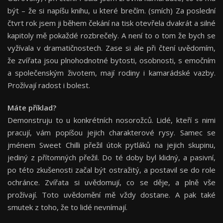
být – že si napíšu knihu, u které brečím. (smích) Za poslední
čtvrt rok jsem ji během čekání na tisk otevřela dvakrát a silné
kapitoly mě pokaždé rozbrečely. A není to o tom že bych se
vyžívala v dramatičnostech. Zase si ale při čtení uvědomím,
že zvířata jsou plnohodnotné bytosti, osobnosti, s emočním
a společenským životem, mají rodiny i kamarádské vazby.
Prožívají radost i bolest.
Má
te p
ří
klad?
Demonstruju to u konkrétních nosorožců. Lidé, kteří s nimi
pracují, vám popíšou jejich charakterové rysy. Samec se
jménem Sweet Chilli přežil útok pytláků na jejich skupinu,
jediný z přítomných přežil. Do té doby byl klidný, a pasivní,
po této zkušenosti začal být ostražitý, a postavil se do role
ochránce. Zvířata si uvědomují, co se děje, a plně vše
prožívají. Toto uvědomění mě vždy dostane. A pak také
smutek z toho, že to lidé nevnímají.