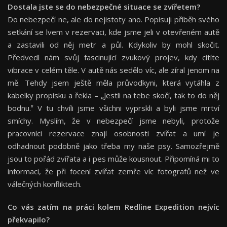
Dostala jste se do nebezpeč
n
é
situace se zv
íř
etem?
Do nebezpečí ne, ale do nejistoty ano. Popisuji příběh svého
setkání se lvem v rezervaci, kde jsme jeli v otevřeném autě
a zastavili od něj metr a půl. Kdykoliv by mohl skočit.
Předvedl nám svůj fascinující zvukový projev, kdy cítíte
vibrace v celém těle. V autě nás sedělo víc, ale zíral
jenom na
mě. Tehdy jsem ještě měla průvodkyni, která vytáhla z
kabelky propisku a řekla – „Jestli na tebe skočí, tak to do něj
bodnu.‟ V tu chvíli jsme všichni vyprskli a byli jsme mrtví
smíchy. Myslím, že v nebezpečí jsme nebyli, protože
pracovníci rezervace znají osobnosti zvířat a umí je
odhadnout podobně jako třeba my naše psy. Samozřejmě
jsou to pořád zvířata a i pes může kousnout. Připomíná mi to
informaci, že při focení zvířat zemře víc fotografů než ve
válečných konfliktech.
Co vá
s zat
í
m na pr
á
ci kolem Redline Expedition nejv
í
c
p
ř
ekvapilo?