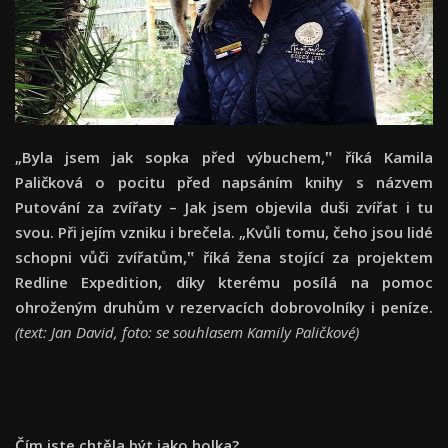
„Byla jsem jak sopka před výbuchem,‟ říká Kamila
Paličková o pocitu před napsáním knihy s názvem
Putování za zvířaty – Jak jsem objevila duši zvířat i tu
svou. Při jejím vzniku i brečela. „Kvůli tomu, čeho jsou lidé
schopni vůči zvířatům,‟ říká žena stojící za projektem
Redline Expedition, díky kterému posílá na pomoc
ohroženým druhům v rezervacích dobrovolníky i peníze.
(text: Jan David, foto: se souhlasem Kamily Paličkové)
Čí
m jste cht
ě
la b
ý
t jako holka?