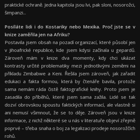
praktické ochraně. Jedna kapitola jsou lvi, pak sloni, nosorožci,
šimpanzi...
Posí
l
á
te lidi i do Kostariky nebo Mexika. Pro
č
jste se v
knize zam
ěř
ila jen na Afriku?
Postavila jsem obsah na pozadí organizací, které působí jen
v Jihoafrické republice, kde jsem kdysi začínala u gepardů.
Zároveň mám v knize dva momenty, kdy chci ukázat
kontrasty určité problematiky mezi jednotlivými zeměmi na
příkladu Zimbabwe a Keni. Řešila jsem zároveň, jak zařadit
edukaci a fakta formou, která by čtenáře bavila, protože
sama nemám ráda čistě faktografické knihy. Proto jsem je
zasadila do příběhů, které jsem sama zažila. Lidé se tak
dozví obrovskou spoustu faktických informací, ale vlastně si
ani nemusí všimnout, že se to děje. Zároveň jsou v knize
informace, z nichž některé se u nás v literatuře objeví zřejmě
poprvé – třeba snaha o boj za legalizaci prodeje nosorožčích
rohů.