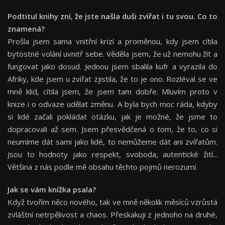
Podtitul knihy zní
,
ž
e jste na
š
la du
š
i zv
íř
at i tu svou. Co to
znamen
á
?
Prošla jsem sama vnitřní krizí a proměnou, kdy jsem cítila
bytostné volání uvnitř sebe. Věděla jsem, že už nemohu žít a
fungovat jako dosud. Jednou jsem sbalila kufr a vyrazila do
Afriky, kde jsem u zvířat zjistila, že to je ono. Rozléval se ve
mně klid, cítila jsem, že jsem tam dobře. Mluvím proto v
knize i o odvaze udělat změnu. A byla bych moc ráda, kdyby
si lidé začali pokládat otázku, jak je možné, že jsme to
dopracovali až sem. Jsem přesvědčená o tom, že to, co si
neumíme dát sami jako lidé, to nemůžeme dát ani zvířatům.
Jsou to hodnoty jako respekt, svoboda, autentické žití...
Většina z nás podle mě obsahu těchto pojmů nerozumí.
Jak se vá
m kn
íž
ka psala?
Když tvořím něco nového, tak ve mně několik měsíců vzrůstá
zvláštní netrpělivost a chaos. Přeskakuji z jednoho na druhé,