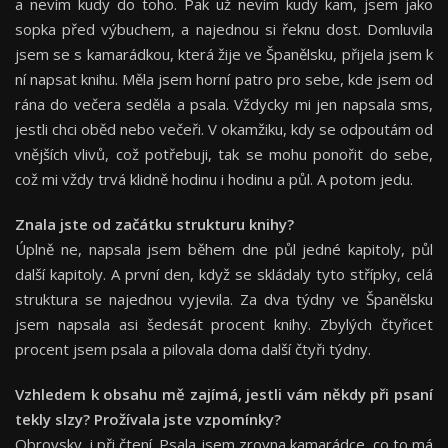
a nevím kudy do toho. Pak už nevím kudy kam, jsem jako
sopka před výbuchem, a najednou si řeknu dost. Domluvila
jsem se s kamarádkou, která žije ve Španělsku, přijela jsem k
ní napsat knihu. Měla jsem horní patro pro sebe, kde jsem od
rána do večera seděla a psala. Vždycky mi jen napsala sms,
jestli chci oběd nebo večeři. V okamžiku, kdy se odpoutám od
vnějších vlivů, což potřebuji, tak se mohu ponořit do sebe,
což mi vždy trvá klidně hodinu i hodinu a půl. A potom jedu.
Znala jste od začá
tku strukturu knihy?
Úplně ne, napsala jsem během dne půl jedné kapitoly, půl
další kapitoly. A první den, když se skládaly tyto střípky, celá
struktura se najednou vyjevila. Za dva týdny ve Španělsku
jsem napsala asi šedesát procent knihy. Zbylých čtyřicet
procent jsem psala a pilovala doma další čtyři týdny.
Vzhledem k obsahu mě
zaj
í
m
á
, jestli v
á
m n
ě
kdy p
ř
i psan
í
tekly slzy? Pro
ží
vala jste vzpom
í
nky?
Obrovsky, i při čtení. Psala jsem zrovna kamarádce, co to má