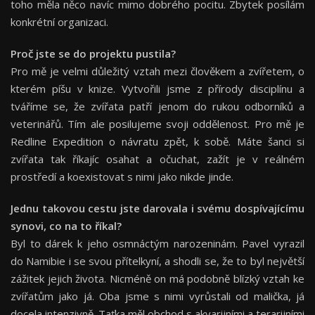
toho měla něco navíc mimo dobrého pocitu. Zbytek posílám
konkrétní organizaci.
Proč
jste se do
projektu pustila?
Pro mě je velmi důležitý vztah mezi člověkem a zvířetem, o
kterém píšu v knize. Vytvořili jsme z přírody disciplínu a
tváříme se, že zvířata patří jenom do rukou odborníků a
veterinářů. Tím ale posilujeme svoji oddělenost. Pro mě je
Redline Expedition o návratu zpět, k sobě. Máte šanci si
zvířata tak říkajíc osahat a očuchat, zažít je v reálném
prostředí a koexistovat s nimi jako nikde jinde.
Jednu takovou cestu jste darovala i své
mu dosp
í
vaj
í
c
í
mu
synovi, co na to
ří
kal?
Byl to dárek k jeho osmnáctým narozeninám.
Pavel vyrazil
do Namibie i se svou přítelkyní, a shodli se, že to byl největší
zážitek jejich života. Nicméně on má podobně blízký vztah ke
zvířatům jako já. Oba jsme s nimi vyrůstali od malička, já
docela intenzivně. Taťka měl obchod s akvarijními a terarijními