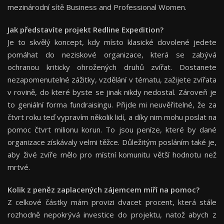
mezinárodní sítě Business and Professional Women.
Jak představ
í
te projekt Redline Expedition?
Je to skvělý koncept, kdy místo klasické dovolené jedete
pomáhat do neziskové organizace, která se zabývá
ochranou kriticky ohrožených druhů zvířat. Dostanete
nezapomenutelné
zážitky, vzdělání v tématu, zažijete zvířata
v rovině, do které byste se jinak nikdy nedostal. Zároveň je
to geniální forma fundraisingu. Přijde mi neuvěřitelné, že za
čtvrt roku teď vypravím několik lidí, a díky nim mohu poslat na
pomoc čtvrt milionu korun. To jsou peníze, které by dané
organizace získávaly velmi těžce. Důležitým posláním také je,
aby živé zvíře mělo pro místní komunitu větší hodnotu než
mrtvé.
Kolik z peně
z zaplacen
ý
ch z
á
jemcem m
íří
na pomoc?
Z celkové částky mám provizi dvacet procent, která stále
rozhodně nepokrývá investice do projektu, natož abych z