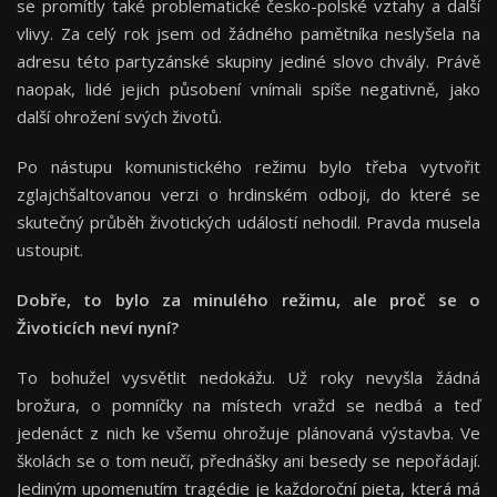
se promítly také problematické česko-polské vztahy a další
vlivy. Za celý rok jsem od žádného pamětníka neslyšela na
adresu této partyzánské skupiny jediné slovo chvály. Právě
naopak, lidé jejich působení vnímali spíše negativně, jako
další ohrožení svých životů.
Po nástupu komunistického režimu bylo třeba vytvořit
zglajchšaltovanou verzi o hrdinském odboji, do které se
skutečný průběh životických událostí nehodil. Pravda musela
ustoupit.
Dobře, to bylo za minulého režimu, ale proč se o
Životicích neví nyní?
To bohužel vysvětlit nedokážu. Už roky nevyšla žádná
brožura, o pomníčky na místech vražd se nedbá a teď
jedenáct z nich ke všemu ohrožuje plánovaná výstavba. Ve
školách se o tom neučí, přednášky ani besedy se nepořádají.
Jediným upomenutím tragédie je každoroční pieta, která má