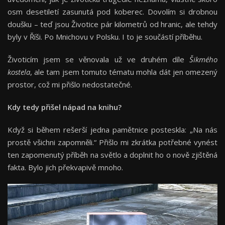
osm desetiletí zasunutá pod koberec. Dovolím si drobnou
doušku – teď jsou Životice pár kilometrů od hranic, ale tehdy
byly v Říši. Po Mnichovu v Polsku. I to je součástí příběhu.
Životicím jsem se věnovala už ve druhém díle
Šikmého
kostela
, ale tam jsem tomuto tématu mohla dát jen omezený
prostor, což mi přišlo nedostatečné.
Kdy tedy přišel nápad na knihu?
Když si během rešerší jedna pamětnice posteskla: „Na nás
prostě všichni zapomněli.“ Přišlo mi zkrátka potřebné vynést
ten zapomenutý příběh na světlo a doplnit ho o nově zjištěná
fakta. Bylo jich překvapivě mnoho.