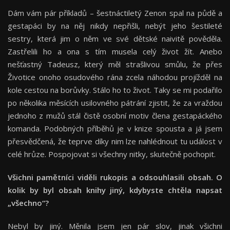
Dám vám pár příkladů – šestnáctiletý Zenon spal na půdě a
gestapáci by na něj nikdy nepřišli, nebýt jeho šestileté
sestry, která jim o něm ve své dětské naivitě pověděla.
Zastřelili ho a ona s tím musela celý život žít. Anebo
nešťastný Tadeusz, který měl strašlivou smůlu, že přes
Životice onoho osudového rána zcela náhodou projížděl na
kole cestou na borůvky. Stálo ho to život. Taky se mi podařilo
po několika měsících usilovného pátrání zjistit, že za vraždou
jednoho z mužů stál čistě osobní motiv člena gestapáckého
komanda. Podobných příběhů je v knize spousta a já jsem
přesvědčená, že teprve díky nim lze nahlédnout tu událost v
celé hrůze. Pospojovat si všechny nitky, skutečně pochopit.
Všichni pamětníci viděli rukopis a odsouhlasili obsah. O
kolik by byl obsah knihy jiný, kdybyste chtěla napsat
„všechno“?
Nebyl by jiný. Měnila jsem jen pár slov, jinak všichni