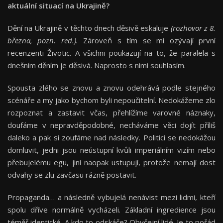
aktuální situací na Ukrajině
?
Dění na Ukrajině v těchto dnech děsivě eskaluje
(rozhovor z 8.
března, pozn. red.).
Zároveň s tím se mi ozývají první
recenzenti Životic. A všichni poukazují na to, že paralela s
dnešním děním je děsivá. Naprosto s nimi souhlasím.
Spousta zlého se znovu a znovu odehrává podle stejného
scénáře a my jako bychom byli nepoučitelní. Nedokážeme zlo
rozpoznat a zastavit včas, přehlížíme varovné náznaky,
doufáme v nepravděpodobné, necháváme věci dojít příliš
daleko a pak si zoufáme nad následky. Politici se nedokážou
domluvit, jedni jsou neústupní kvůli imperiálním vizím nebo
přebujelému egu, jiní naopak ustupují, protože nemají dost
odvahy se zlu zavčasu rázně postavit.
Propaganda… a následně vybujelá nenávist mezi lidmi, kteří
spolu dříve normálně vycházeli. Základní ingredience jsou
téměř identické. A kdo to odskáče? Obyčejní lidé. Je to pořád