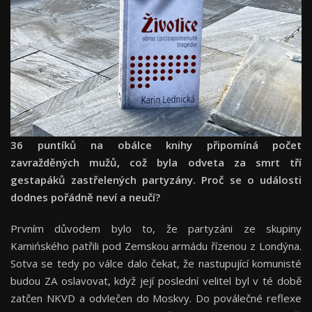
36 puntíků na obálce knihy připomíná počet
zavražděných mužů, což byla odveta za smrt tří
gestapáků zastřelených partyzány. Proč se o události
dodnes pořádně neví a neučí?
Prvním důvodem bylo to, že partyzáni ze skupiny
Kamińského patřili pod Zemskou armádu řízenou z Londýna.
Sotva se tedy po válce dalo čekat, že nastupující komunisté
budou ZA oslavovat, když její poslední velitel byl v té době
zatčen NKVD a odvlečen do Moskvy. Do poválečné reflexe