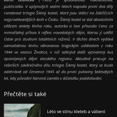
publicistka. V uplynulých sedmi letech napsala první dva díly
románové trilogie Šikmý kostel, které jsou stálicí na žebříčcích
nejprodávanějších knih v Česku. Šikmý kostel se stal absolutním
vítězem ankety Kniha roku, autorka si loni převzala Cenu za
mimořádný přínos k reflexi novodobých dějin, kterou jí udělil
Ústav pro studium totalitních režimů. V těchto dnech vydává
samostatnou knihu věnovanou tragickým událostem z roku
1944 ve vesnici Životice, v níž odkrývá další významný kus
opomíjených dějin slezského regionu. Aktuálně pracuje na
rešerších závěrečného dílu trilogie Šikmý kostel, který se bude
odehrávat od července 1945 až do první poloviny šedesátých
let, kdy původní Karviná zanikla v důsledku poddolování.
Přečtěte si také
Léto ve stínu kleteb a vábení