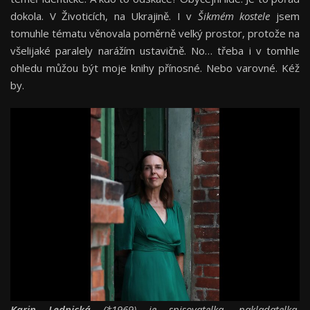
dokola. V Životicích, na Ukrajině. I v
Šikmém kostele
jsem
tomuhle tématu věnovala poměrně velký prostor, protože na
všelijaké paralely narážím ustavičně. No… třeba i v tomhle
ohledu můžou být moje knihy přínosné. Nebo varovné. Kéž
by.
Karin Lednická
(*1969) je spisovatelka, nakladatelka,