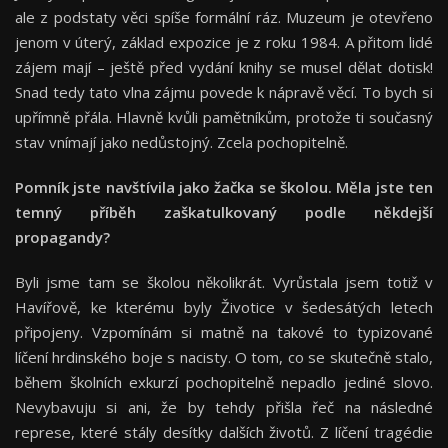
ale z podstaty věci spíše formální ráz. Muzeum je otevřeno
jenom v úterý, základ expozice je z roku 1984. A přitom lidé
zájem mají – ještě před vydání knihy se musel dělat dotisk!
Snad tedy tato vlna zájmu povede k nápravě věcí. To bych si
upřímně přála. Hlavně kvůli pamětníkům, protože ti současný
stav vnímají jako nedůstojný. Zcela pochopitelně.
Pomník jste navštívila jako žačka se školou. Měla jste ten
temný příběh zaškatulkovaný podle někdejší
propagandy?
Byli jsme tam se školou několikrát. Vyrůstala jsem totiž v
Havířově, ke kterému byly Životice v šedesátých letech
připojeny. Vzpomínám si matně na takové to typizované
líčení hrdinského boje s nacisty. O tom, co se skutečně stalo,
během školních exkurzí pochopitelně nepadlo jediné slovo.
Nevybavuju si ani, že by tehdy přišla řeč na následné
represe, které stály desítky dalších životů. Z líčení tragédie