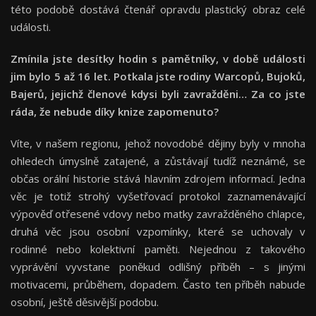
této podobě dostává čtenář opravdu plastický obraz celé
události.
Zmínila jste desítky hodin s pamětníky, v době události
jim bylo 5 až 16 let. Potkala jste rodiny Warcopů, Bujoků,
Bajerů, jejichž členové kdysi byli zavražděni… Za co jste
ráda, že nebude díky knize zapomenuto?
Víte, v našem regionu, jehož novodobé dějiny byly v mnoha
ohledech úmyslně zatajené, a zůstávají tudíž neznámé, se
občas orální historie stává hlavním zdrojem informací. Jedna
věc je totiž strohý vyšetřovací protokol zaznamenávající
výpověď otřesené vdovy nebo matky zavražděného chlapce,
druhá věc jsou osobní vzpomínky, které se uchovaly v
rodinné nebo kolektivní paměti. Nejednou z takového
vyprávění vyvstane poněkud odlišný příběh – s jinými
motivacemi, průběhem, dopadem. Často ten příběh nabude
osobní, ještě děsivější podobu.