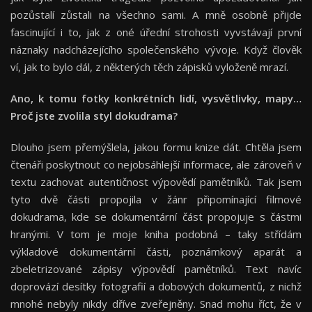
pozůstalí zůstali na všechno sami. A mně osobně přijde
fascinující i to, jak z oné úřední strohosti vyvstávají první
náznaky nadcházejícího společenského vývoje. Když člověk
ví, jak to bylo dál, z některých těch zápisků vyloženě mrazí.
Ano, k tomu fotky konkrétních lidí, vysvětlivky, mapy…
Proč jste zvolila styl dokudrama?
Dlouho jsem přemýšlela, jakou formu knize dát. Chtěla jsem
čtenáři poskytnout co nejobsáhlejší informace, ale zároveň v
textu zachovat autentičnost výpovědí pamětníků. Tak jsem
tyto dvě části propojila v žánr připomínající filmové
dokudrama, kde se dokumentární část propojuje s částmi
hranými. V tom je moje kniha podobná – taky střídám
výkladové dokumentární části, poznámkový aparát a
zbeletrizované zápisy výpovědí pamětníků. Text navíc
doprovází desítky fotografií a dobových dokumentů, z nichž
mnohé nebyly nikdy dříve zveřejněny. Snad mohu říct, že v