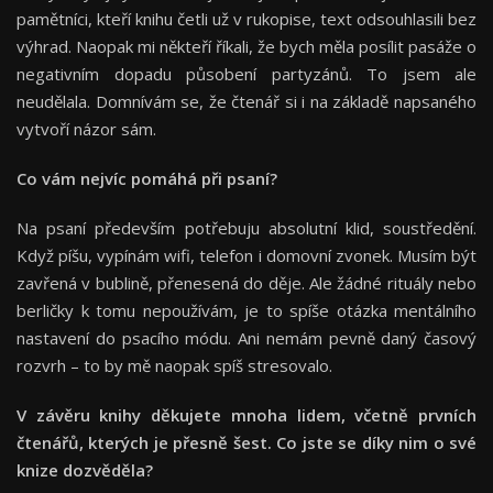
pamětníci, kteří knihu četli už v rukopise, text odsouhlasili bez
výhrad. Naopak mi někteří říkali, že bych měla posílit pasáže o
negativním dopadu působení partyzánů. To jsem ale
neudělala. Domnívám se, že čtenář si i na základě napsaného
vytvoří názor sám.
Co vám nejvíc pomáhá při psaní
?
Na psaní především potřebuju absolutní klid, soustředění.
Když píšu, vypínám wifi, telefon i domovní zvonek. Musím být
zavřená v bublině, přenesená do děje. Ale žádné rituály nebo
berličky k tomu nepoužívám, je to spíše otázka mentálního
nastavení do psacího módu. Ani nemám pevně daný časový
rozvrh – to by mě naopak spíš stresovalo.
V závěru knihy děkujete mnoha lidem, včetně prvních
čtenářů, kterých je přesně šest. Co jste se díky nim o své
knize dozvědě
la?