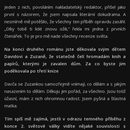
Jeden z nich, povoláním nakladatelský redaktor, přišel jako
první s názorem, že jsem napsala literární dokudrama. A
nesmírně mě potěšilo, že všechny ten příběh opravdu zasáhl.
„Díky tobě ti lidé znovu ožili,“ řekla mi jedna z prvních
čtenářek. To je pro mě nade všechny recenze světa.
Na konci druhého románu jste děkovala svým dětem
Davidovi a Zuzaně, že statečně čelí hromadám knih a
papírů, kterými je zavalen dům. Za co byste jim
poděkovala po třetí
knize
Davča se Zuzankou samozřejmě vnímají, co dělám a s jakým
nasazením to dělám. Děkuju jim pořád, za všechno. Jsou totiž
úžasní, mám z nich ohromnou radost. Jsem pyšná a šťastná
matka.
Tím spíš mě zajímá, jestli v odrazu temného příběhu z
konce 2. světové války vidíte nějaké souvislosti s