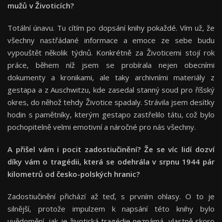
mužů v Životicí
ch?
Totální únavu. Tu cítím po dopsání knihy pokaždé. Vím už, že
všechny nastřádané informace a emoce ze sebe budu
vypouštět několik týdnů. Konkrétně za Životicemi stojí rok
práce, během níž jsem se probírala nejen obecními
dokumenty a kronikami, ale taky archivními materiály z
gestapa a z Auschwitzu, kde zasedal stanný soud pro říšský
okres, do něhož tehdy Životice spadaly. Strávila jsem desítky
hodin s pamětníky, kterým gestapo zastřelilo tátu, což bylo
pochopitelně velmi emotivní a náročné pro nás všechny.
A přišel vám i pocit zadostiučinění? Že se víc lidí dozví
díky vám o tragédii, která se odehrála v srpnu 1944 pár
kilometrů od česko-polských hranic
?
Zadostiučinění přichází až teď, s prvním ohlasy. O to je
silnější, protože impulzem k napsání této knihy bylo
uvědomění, jak je životická tragédie neznámá, vlastně skoro