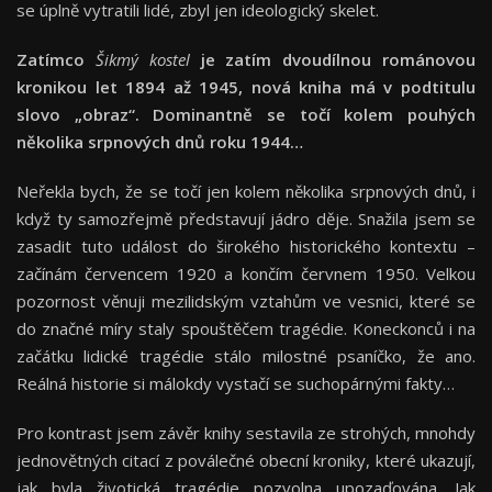
se úplně vytratili lidé, zbyl jen ideologický skelet.
Zatímco
Šikmý kostel
je zatím dvoudílnou románovou
kronikou let 1894 až 1945, nová kniha má v podtitulu
slovo „obraz“. Dominantně se točí kolem pouhých
několika srpnových dnů roku 1944…
Neřekla bych, že se točí jen kolem několika srpnových dnů, i
když ty samozřejmě představují jádro děje. Snažila jsem se
zasadit tuto událost do širokého historického kontextu –
začínám červencem 1920 a končím červnem 1950. Velkou
pozornost věnuji mezilidským vztahům ve vesnici, které se
do značné míry staly spouštěčem tragédie. Koneckonců i na
začátku lidické tragédie stálo milostné psaníčko, že ano.
Reálná historie si málokdy vystačí se suchopárnými fakty…
Pro kontrast jsem závěr knihy sestavila ze strohých, mnohdy
jednovětných citací z poválečné obecní kroniky, které ukazují,
jak byla životická tragédie pozvolna upozaďována. Jak