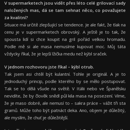
V supermarketech jsou vidět přes léto celé grilovací sady
naložených mas, dá se tam sehnat něco, co považujete
za kvalitní?
Situace má určitě zlepšující se tendence. Je ale fakt, že tlak na
cenu je v supermarketech obrovský. A ještě je to tak, že
spousta lidí si chce koupit na gril pořád velkou hromadu.
Podle mě si ale masa nemusíme kupovat moc. Můj táta
vždycky říkal, že je lepší lžička medu než kýbl sraček.
V jednom rozhovoru jste říkal – kýbl otrub.
Tak jsem asi chtěl být kulantní. Tohle je originál. A je to
jednoduchý princip, podle kterého by se mělo postupovat.
Tak se to dělá všude na světě. V Itálii nebo ve Španělsku
nevidíte, že by člověk snědl půl kila masa na posezení. Víme,
že je maso dobré, ale nemusí to – sakra práce – vážit tři sta
gramů. Může toho být patnáct deka. Ano, objem je důležitý,
ale myslím, že chuť je důležitější.