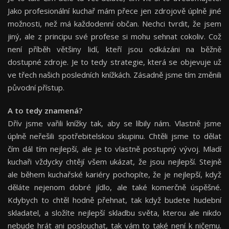
Jako profesionální kuchař mám přece jen zdrojově úplně jiné
možnosti, než má každodenní občan. Nechci tvrdit, že jsem
jiný, ale z principu své profese si mohu sehnat cokoliv. Což
není příběh většiny lidí, kteří jsou odkázáni na běžně
dostupné zdroje. Je to tedy strategie, která se objevuje už
ve třech našich posledních knížkách. Zásadně jsme tím změnili
původní přístup.
A to tedy znamená?
Dřív jsme vařili knížky tak, aby se líbily nám. Vlastně jsme
úplně neřešili spotřebitelskou skupinu. Chtěli jsme to dělat
čím dál tím nejlepší, ale je to vlastně postupný vývoj. Mladí
kuchaři vždycky chtějí všem ukázat, že jsou nejlepší. Stejně
ale během kuchařské kariéry pochopíte, že je nejlepší, když
děláte nejenom dobré jídlo, ale také komerčně úspěšné.
Kdybych to chtěl hodně přehnat, tak když budete hudební
skladatel, a složíte nejlepší skladbu světa, kterou ale nikdo
nebude hrát ani poslouchat, tak vám to také není k ničemu.