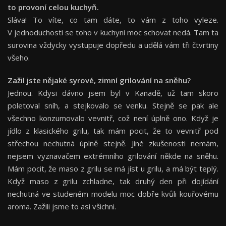
to provoní celou kuchyň.
Sláva! To víte, co tam dáte, to vám z toho vyleze.
V jednoduchosti se toho v kuchyni moc schovat nedá. Tam ta
surovina vždycky vystupuje dopředu a udělá vám tři čtvrtiny
všeho.
Zažil jste nějaké syrové, zimní grilování na sněhu?
Jednou. Kdysi dávno jsem byl v Kanadě, už tam skoro
poletoval sníh, a stejkovalo se venku. Stejně se pak ale
všechno konzumovalo vevnitř, což není úplně ono. Když je
jídlo z klasického grilu, tak mám pocit, že to vevnitř pod
střechou nechutná úplně stejně. Jiné zkušenosti nemám,
nejsem vyznavačem extrémního grilování někde na sněhu.
Mám pocit, že maso z grilu se má jíst u grilu, a má být teplý.
Když maso z grilu zchladne, tak druhý den při dojídání
nechutná ve studeném modelu moc dobře kvůli kouřovému
aroma. Zažili jsme to asi všichni.