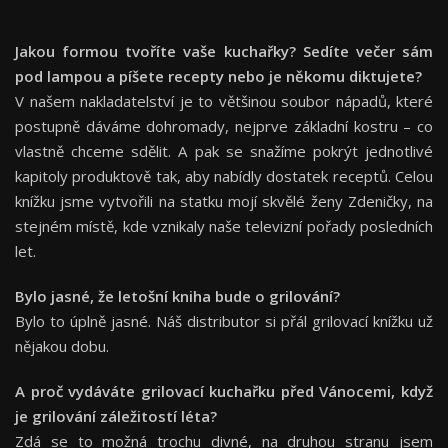
Jakou formou tvoříte vaše kuchařky? Sedíte večer sám
pod lampou a píšete recepty nebo je někomu diktujete?
V našem nakladatelství je to většinou soubor nápadů, které
postupně dáváme dohromady, nejprve základní kostru – co
vlastně chceme sdělit. A pak se snažíme pokrýt jednotlivé
kapitoly produktově tak, aby nabídly dostatek receptů. Celou
knížku jsme vytvořili na statku mojí skvělé ženy Zdeničky, na
stejném místě, kde vznikaly naše televizní pořady posledních
let.
Bylo jasné, že letošní kniha bude o grilování?
Bylo to úplně jasné. Náš distributor si přál grilovací knížku už
nějakou dobu.
A proč vydáváte grilovací kuchařku před Vánocemi, když
je grilování záležitostí léta?
Zdá se to možná trochu divné, na druhou stranu jsem