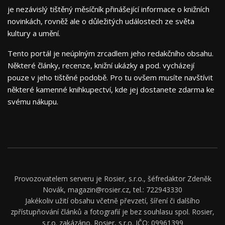
je nezávislý tištěný měsíčník přinášející informace o knižních
novinkách, rovněž ale o důležitých událostech ze světa
kultury a umění.
Tento portál je neúplným zrcadlem jeho redakčního obsahu.
Některé články, recenze, knižní ukázky a pod. vycházejí
pouze v jeho tištěné podobě. Pro tu ovšem musíte navštívit
některé kamenné knihkupectví, kde jej dostanete zdarma ke
svému nákupu.
Provozovatelem serveru je Rosier, s.r.o., šéfredaktor Zdeněk
Novák, magazin@rosier.cz, tel.: 722943330
Jakékoliv užití obsahu včetně převzetí, šíření či dalšího
zpřístupňování článků a fotografií je bez souhlasu spol. Rosier,
s.r.o. zakázáno. Rosier, s.r.o. IČO: 09961399