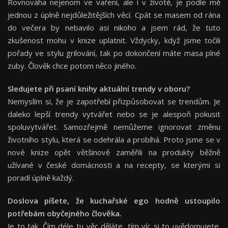
Rovnováha nejenom ve vaření, ale i v životě, je podle mě
jednou z úplně nejdůležitějších věcí. Cpát se masem od rána
do večera by nebavilo asi nikoho a jsem rád, že tuto
zkušenost mohu v knize uplatnit. Vždycky, když jsme točili
pořady ve stylu grilování, tak po dokončení máte masa plné
zuby. Člověk chce potom něco jiného.
Sledujete při psaní knihy aktuální trendy v oboru?
Nemyslím si, že je zapotřebí přizpůsobovat se trendům. Je
daleko lepší trendy vytvářet nebo se je alespoň pokusit
spoluvytvářet. Samozřejmě nemůžeme ignorovat změnu
životního stylu, která se odehrála a probíhá. Proto jsme se v
nové knize opět většinově zaměřili na produkty běžně
užívané v české domácnosti a na recepty, se kterými si
poradí úplně každý.
Doslova píšete, že kuchařské ego hodně ustoupilo
potřebám obyčejného člověka.
Je to tak. Čím déle tu věc děláte, tím víc si to uvědomujete.