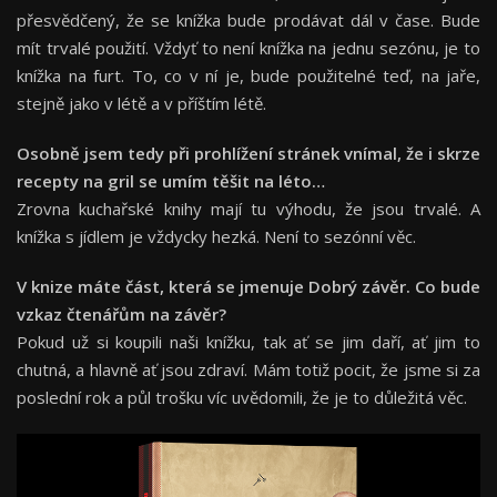
přesvědčený, že se knížka bude prodávat dál v čase. Bude
mít trvalé použití. Vždyť to není knížka na jednu sezónu, je to
knížka na furt. To, co v ní je, bude použitelné teď, na jaře,
stejně jako v létě a v příštím létě.
Osobně jsem tedy při prohlížení stránek vnímal, že i skrze
recepty na gril se umím těšit na léto…
Zrovna kuchařské knihy mají tu výhodu, že jsou trvalé. A
knížka s jídlem je vždycky hezká. Není to sezónní věc.
V knize máte část, která se jmenuje Dobrý závěr. Co bude
vzkaz čtenářům na závěr?
Pokud už si koupili naši knížku, tak ať se jim daří, ať jim to
chutná, a hlavně ať jsou zdraví. Mám totiž pocit, že jsme si za
poslední rok a půl trošku víc uvědomili, že je to důležitá věc.