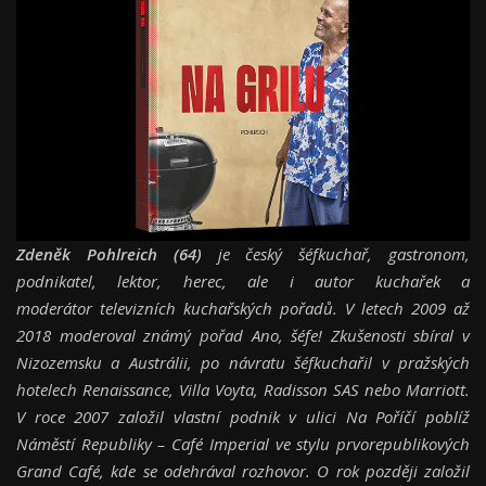
Zdeněk Pohlreich (64)
je český šéfkuchař, gastronom,
podnikatel, lektor, herec, ale i autor kuchařek a
moderátor televizních kuchařských pořadů. V letech 2009 až
2018 moderoval známý pořad Ano, šéfe! Zkušenosti sbíral v
Nizozemsku a Austrálii, po návratu šéfkuchařil v pražských
hotelech Renaissance, Villa Voyta, Radisson SAS nebo Marriott.
V roce 2007 založil vlastní podnik v ulici Na Poříčí poblíž
Náměstí Republiky – Café Imperial ve stylu prvorepublikových
Grand Café, kde se odehrával rozhovor. O rok později založil