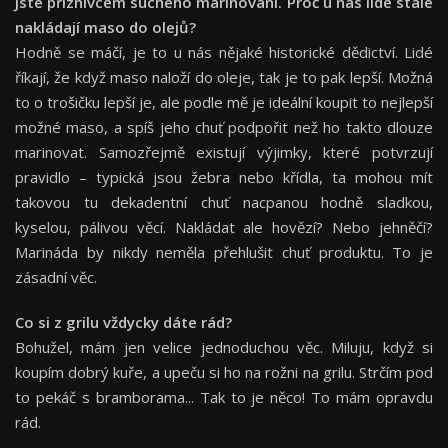
Jste příznivcem suchého marinování. Proč u nás lidé stále
nakládají maso do olejů?
Hodně se máčí, je to u nás nějaké historické dědictví. Lidé
říkají, že když maso
naloží do oleje, tak je to pak lepší. Možná
to o trošičku lepší je, ale podle mě je ideální koupit to nejlepší
možné maso, a spíš jeho chuť podpořit než ho takto dlouze
marinovat. Samozřejmě existují výjimky, které potvrzují
pravidlo – typická jsou žebra nebo křídla, ta mohou mít
takovou tu dekadentní chuť nacpanou hodně sladkou,
kyselou, pálivou věcí. Nakládat ale hovězí? Nebo jehněčí?
Marináda by nikdy neměla přehlušit chuť produktu. To je
zásadní věc.
Co si z grilu vždycky dáte rád?
Bohužel, mám jen velice jednoduchou věc. Miluju, když si
koupím dobrý kuře, a upeču si ho na rožni na grilu. Strčím pod
to pekáč s bramborama... Tak to je něco! To mám opravdu
rád.