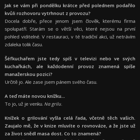
Jak se vám při pondělku krátce před polednem podařilo
kvůli rozhovoru vytrhnout z provozu?
Docela dobře, přece jenom jsem člověk, kterému firma
spolupatří. Starám se o větší věci, které nejsou na první
pohled viditelné. V restauraci, v té tradiční akci, už netrávím
zdaleka tolik času.
Šéfkuchařem jste tedy spíš v televizi nebo ve svých
kuchařkách, ale každodenní provoz znamená spíše
manažerskou pozici?
Určitě jo. Ale zase jsem pánem svého času.
A teď máte novou knížku...
To jo, už je venku.
Na grilu
.
Knížek o grilování vyšla celá řada, včetně těch vašich.
Zaujalo mě, že v knize mluvíte o rovnováze, a že jste už
za život snědl masa dost. Co to znamená?