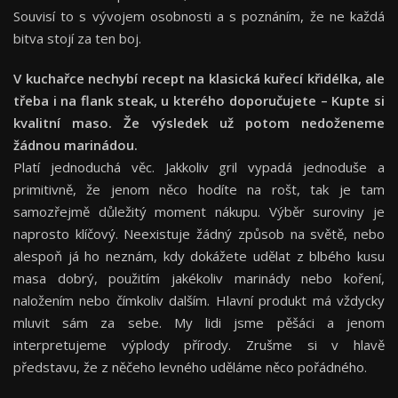
Souvisí to s vývojem osobnosti a s poznáním, že ne každá
bitva stojí za ten boj.
V kuchařce nechybí recept na klasická kuřecí křidélka, ale
třeba i na flank steak, u kterého doporučujete – Kupte si
kvalitní maso. Že výsledek už potom nedoženeme
žádnou marinádou.
Platí jednoduchá věc. Jakkoliv gril vypadá jednoduše a
primitivně, že jenom něco hodíte na rošt, tak je tam
samozřejmě důležitý moment nákupu. Výběr suroviny je
naprosto klíčový. Neexistuje žádný způsob na světě, nebo
alespoň já ho neznám, kdy dokážete udělat z blbého kusu
masa dobrý, použitím jakékoliv marinády nebo koření,
naložením nebo čímkoliv dalším. Hlavní produkt má vždycky
mluvit sám za sebe. My lidi jsme pěšáci a jenom
interpretujeme výplody přírody. Zrušme si v hlavě
představu, že z něčeho levného uděláme něco pořádného.