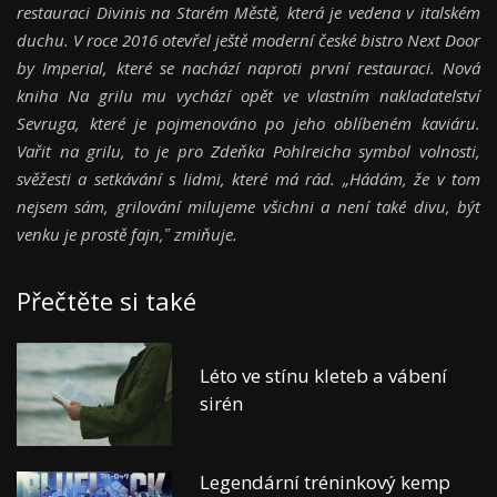
restauraci Divinis na Starém Městě, která je vedena v italském
duchu. V roce 2016 otevřel ještě moderní české bistro Next Door
by Imperial, které se nachází naproti první restauraci. Nová
kniha Na grilu mu vychází opět ve vlastním nakladatelství
Sevruga, které je pojmenováno po jeho oblíbeném kaviáru.
Vařit na grilu, to je pro Zdeňka Pohlreicha symbol volnosti,
svěžesti a setkávání s lidmi, které má rád. „Hádám, že v tom
nejsem sám, grilování milujeme všichni a není také divu, být
venku je prostě fajn,‟ zmiňuje.
Přečtěte si také
Léto ve stínu kleteb a vábení
sirén
Legendární tréninkový kemp