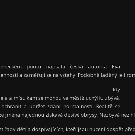
zeneckém poutu napsala česká autorka Eva
odennosti a zaměřují se na vztahy. Podobně laděný je i r
t Idy
zela a míst, kam se mohou ve městě uchýlit, ubývá.
 ochránit a udržet zdání normálnosti. Realitě se
eze jména najednou získává děsivé obrysy. Nezbývá než h
řady dětí a dospívajících, kteří jsou nuceni dospět před