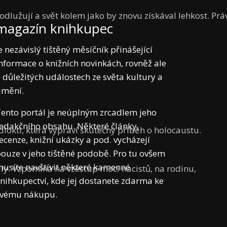
odlužují a svět kolem jako by znovu získával lehkost. Práv
magazín knihkupec
e nezávislý tištěný měsíčník přinášející
nformace o knižních novinkách, rovněž ale
 důležitých událostech ze světa kultury a
umění.
ento portál je neúplným zrcadlem jeho
edakčního obsahu. Některé články,
loktí, která vypráví skutečný příběh o holocaustu.
ecenze, knižní ukázky a pod. vycházejí
ouze v jeho tištěné podobě. Pro tu ovšem
usíte navštívit některé kamenné
edly. Vzpomíná na vzestup moci nacistů, na rodinu,
nihkupectví, kde jej dostanete zdarma ke
svému nákupu.