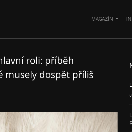
MAGAZÍN
IN
lavní roli: příběh
ré musely dospět příliš
L
0
L
p