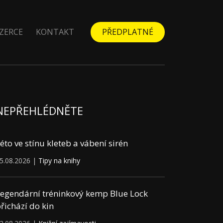
ZERCE
KONTAKT
PŘEDPLATNÉ
NEPŘEHLÉDNĚTE
éto ve stínu kleteb a vábení sirén
5.08.2026 |
Tipy na knihy
egendární tréninkový kemp Blue Lock
řichází do kin