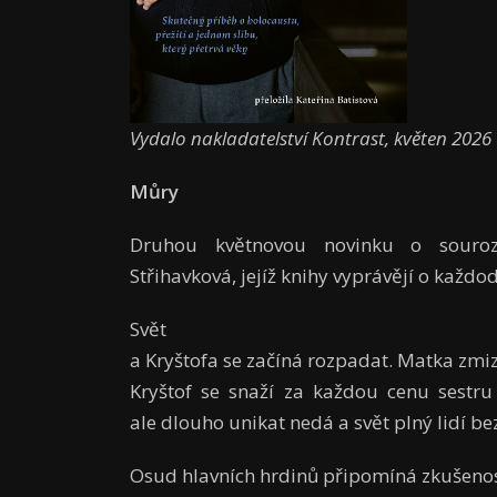
Vydalo nakladatelství Kontrast, květen 2026
Můry
Druhou květnovou novinku o souro
Střihavková, jejíž knihy vyprávějí o každ
Svě
a Kryštofa se začíná rozpadat. Matka zmi
Kryštof se snaží za každou cenu sestru
ale dlouho unikat nedá a svět plný lidí b
Osud hlavních hrdinů připomíná zkušenost 