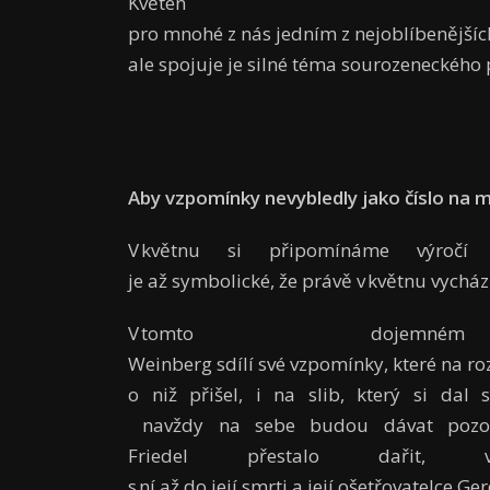
Květ
pro mnohé z nás jedním z nejoblíbenějších 
ale spojuje je silné téma sourozeneckého
Aby vzpomínky nevybledly jako číslo na 
V květnu si připomínáme výročí
je až symbolické, že právě v květnu vychá
V tomto dojem
Weinberg sdílí své vzpomínky, které na roz
o niž přišel, i na slib, který si dal 
navždy na sebe budou dávat pozor.
Friedel přestalo dařit
s ní až do její smrti a její ošetřovatelce 