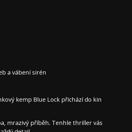
teb a vábení sirén
nkový kemp Blue Lock přichází do kin
 mrazivý příběh. Tenhle thriller vás
aždý detail