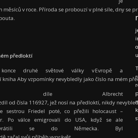
en je
měsíců v roce. Příroda se probouzí v plné síle, dny se pr
 pouta.
j
i
o
mém předloktí
T
 konce druhé světové války v Evropě a
r
zí kniha Aby vzpomínky nevybledly jako číslo na mém před
r
p
ném díle Albrecht
m
díl od čísla 116927, jež nosí na předloktí, nikdy nevybl
k
se sestrou Friedel poté, co přežili holocaust –
 Po válce emigrovali do USA, když se ale
, vrátili se do Německa. Byl
Gerdě začal svůj příběh vyprávět…