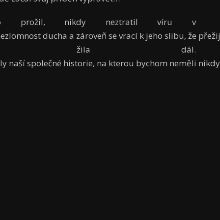
o prožil, nikdy neztratil víru v
nezlomnost ducha a zároveň se vrací k jeho slibu, že přežij
nka žila dál.
ly naší společné historie, na kterou bychom neměli nik