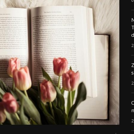
0
N
T
d
2
Z
s
2
C
n
2