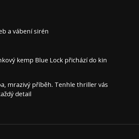
teb a vábení sirén
nkový kemp Blue Lock přichází do kin
 mrazivý příběh. Tenhle thriller vás
aždý detail