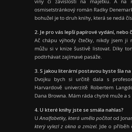
viny či závislosti na majetku. A na
osmisetstránkový román Radky Denemar
bohužel je to druh knihy, která se nedá číst
2. Je pro vás lepší papírové vydání, nebo 
Ač chápu výhody čtečky, nikdy jsem ji 
můžu si v knize šustivě listovat. Díky 
podtrhávat zajímavé pasáže.
3. S jakou literární postavou byste šla na
Dvojku bych si určitě dala s profes
Harvardově univerzitě Robertem Lang
Dana Browna. Mám ráda chytré muže a s n
4. U které knihy jste se smála nahlas?
U
Analfabetky, která uměla počítat
od Jonas
který vylezl z okna a zmizel.
Jde o příběh 