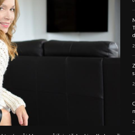
0
N
T
d
2
Z
s
2
C
n
2