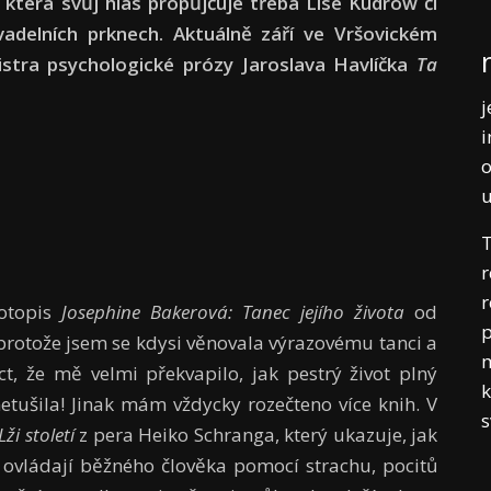
 která svůj hlas propůjčuje třeba Lise Kudrow či
vadelních prknech. Aktuálně září ve Vršovickém
stra psychologické prózy Jaroslava Havlíčka
Ta
j
i
o
T
r
r
votopis
Josephine Bakerová: Tanec jejího života
od
p
 protože jsem se kdysi věnovala výrazovému tanci a
m
t, že mě velmi překvapilo, jak pestrý život plný
k
netušila! Jinak mám vždycky rozečteno více knih. V
Lži století
z pera Heiko Schranga, který ukazuje, jak
í ovládají běžného člověka pomocí strachu, pocitů