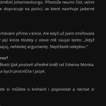
dměstí Johannesburgu. Přestože neumí číst, velmi
dopracuje na pozici, ve které navrhuje jaderné
trhávám přímo v knize. Ale když už jsem zmiňovala
 její knize
Hodiny z olova
mě zaujal tento: „Když
hajuj, nehledej argumenty. Nepřátelé odejdou.“
trov?
Boats
(
Jak postavit dřevěné lodě)
od Edwina Monka.
a bych procvičila i jazyk.
de si můžete o knihách i popovídat a nechat si