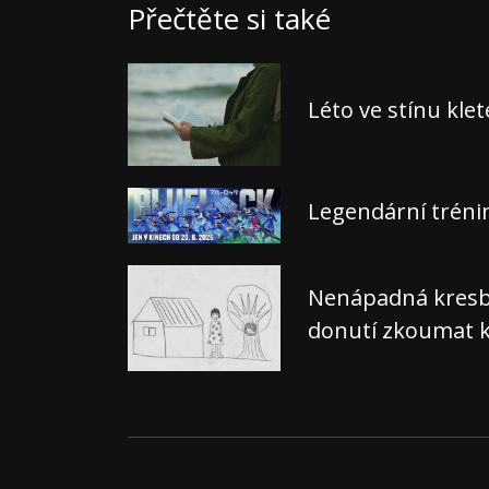
Přečtěte si také
Léto ve stínu kle
Legendární tréni
Nenápadná kresba,
donutí zkoumat k