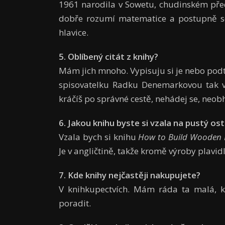
1961 narodila v Sowetu, chudinském pře
dobře rozumí matematice a postupně se 
hlavice.
5. Oblíbený citát z knihy?
Mám jich mnoho. Vypisuju si je nebo pod
spisovatelku Radku Denemarkovou tak v
kráčíš po správné cestě, nehádej se, neob
6. Jakou knihu byste si vzala na pustý os
Vzala bych si knihu
How to Build Wooden 
Je v angličtině, takže kromě výroby plavidl
7. Kde knihy nejčastěji nakupujete?
V knihkupectvích. Mám ráda ta malá, k
poradit.