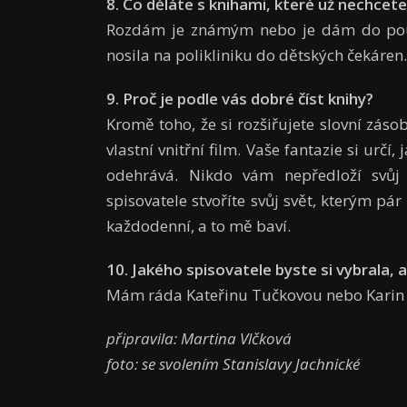
8. Co děláte s knihami, které už nechcete
Rozdám je známým nebo je dám do pouli
nosila na polikliniku do dětských čekáren.
9. Proč je podle vás dobré číst knihy?
Kromě toho, že si rozšiřujete slovní záso
vlastní vnitřní film. Vaše fantazie si urč
odehrává. Nikdo vám nepředloží svůj
spisovatele stvoříte svůj svět, kterým pár 
každodenní, a to mě baví.
10. Jakého spisovatele byste si vybrala, a
Mám ráda Kateřinu Tučkovou nebo Karin 
připravila: Martina Vlčková
foto: se svolením Stanislavy Jachnické