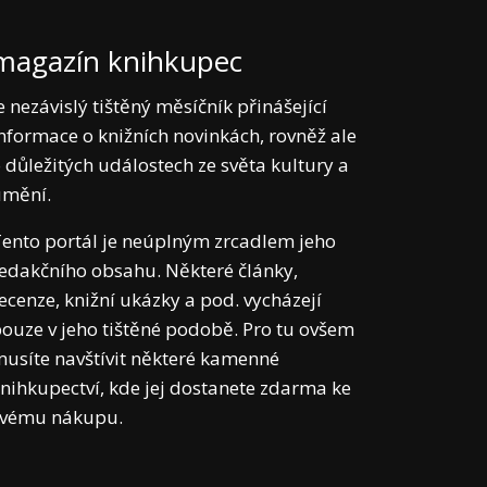
magazín knihkupec
e nezávislý tištěný měsíčník přinášející
nformace o knižních novinkách, rovněž ale
 důležitých událostech ze světa kultury a
umění.
ento portál je neúplným zrcadlem jeho
edakčního obsahu. Některé články,
ecenze, knižní ukázky a pod. vycházejí
ouze v jeho tištěné podobě. Pro tu ovšem
usíte navštívit některé kamenné
nihkupectví, kde jej dostanete zdarma ke
svému nákupu.