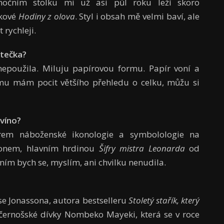
 nočním stolku mi už asi půl roku leží skoro
kové
Hodiny z olova
. Styl i obsah mě velmi baví, ale
 rychleji.
čtečka?
nepoužila. Miluju papírovou formu. Papír voní a
tomu mám pocit většího přehledu o celku, můžu si
 víno?
orem náboženské ikonologie a symbolologie na
donem, hlavním hrdinou
Šifry mistra Leonarda
od
ím bych se, myslím, ani chvilku nenudila.
e Jonassona, autora bestselleru
Stoletý stařík, který
černošské dívky Nombeko Mayeki, která se v roce