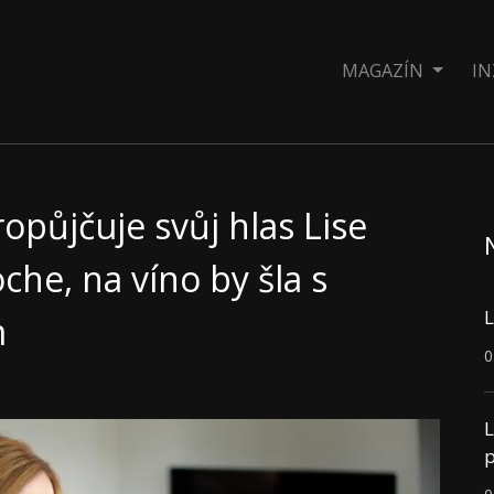
MAGAZÍN
IN
ropůjčuje svůj hlas Lise
che, na víno by šla s
L
m
0
L
p