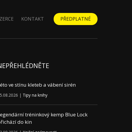
ZERCE
KONTAKT
PŘEDPLATNÉ
NEPŘEHLÉDNĚTE
éto ve stínu kleteb a vábení sirén
5.08.2026 |
Tipy na knihy
egendární tréninkový kemp Blue Lock
řichází do kin