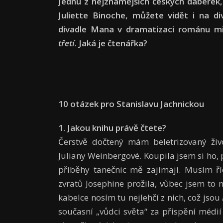
Jednu z nejznámějších českých dabérek,
Juliette Binoche, můžete vidět i na di
divadle Mana v dramatizaci románu mi
třetí
. Jaká je čtenářka?
10 otázek pro Stanislavu Jachnickou
1. Jakou knihu právě čtete?
Čerstvě dočtený mám beletrizovaný ži
Juliany Weinbergové. Koupila jsem si ho,
příběhy tanečnic mě zajímají. Musím říc
zvratů Josephine prožila, vůbec jsem to 
kabelce nosím tu nejlehčí z nich, což jsou
současní „vůdci světa“ za přispění médi