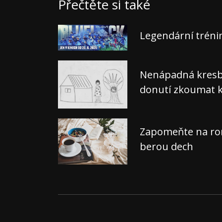
Přečtěte si také
Legendární tréni
Nenápadná kresba,
donutí zkoumat k
Zapomeňte na rom
berou dech