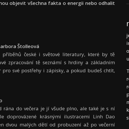
rmou objevit všechna fakta o energii nebo odhalit
j
i
Barbora Štolleová
o
íběhů české i světové literatury, které by tě
avé zpracování tě seznámí s hrdiny a základním
pro své postřehy i zápisky, a pokud budeš chtít,
T
r
r
p
o
m
 rána do večera je jí všude plno, ale také je s ní
k
ále doprovázené krásnými ilustracemi Linh Dao
n dvou malých dětí od probuzení až po večerní