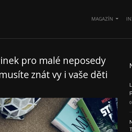
MAGAZÍN
IN
vinek pro malé neposedy
musíte znát vy i vaše děti
L
p
0
N
T