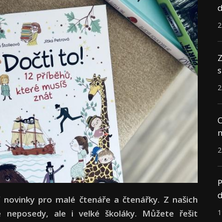
d
2
Z
s
2
C
n
2
P
d
í novinky pro malé čtenáře a čtenářky. Z našich
1
é neposedy, ale i velké školáky. Můžete řešit