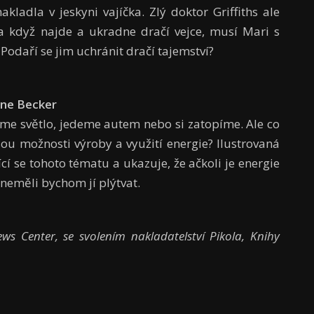
kladla v jeskyni vajíčka. Zlý doktor Griffiths ale
 když najde a ukradne dračí vejce, musí Mari s
odaří se jim uchránit dračí tajemství?
Anne Becker
eme světlo, jedeme autem nebo si zatopíme. Ale co
sou možnosti výroby a využití energie? Ilustrovaná
ící se tohoto tématu a ukazuje, že ačkoli je energie
neměli bychom jí plýtvat.
ws Center, se svolením nakladatelství Pikola, Knihy