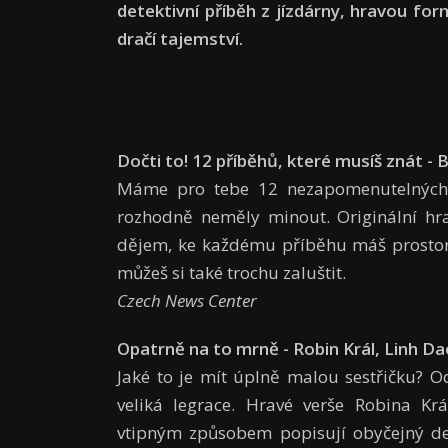
detektivní příběh z jízdárny, hravou fo
dračí tajemství.
Dočti to! 12 příběhů, které musíš znát - 
Máme pro tebe 12 nezapomenutelných př
rozhodně neměly minout. Originální hr
dějem, ke každému příběhu máš prostor 
můžeš si také trochu zaluštit.
Czech News Center
Opatrně na to mrně - Robin Král, Linh Da
Jaké to je mít úplně malou sestřičku? Od
veliká legrace. Hravé verše Robina Kr
vtipným způsobem popisují obyčejný de