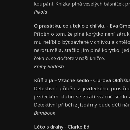
koupání. Knížka plná veselých básniček pr
Pikola
O prasátku, co uteklo z chlívku - Eva Gm
Příběh o tom, že plné korýtko není záruka
mu nelíbilo být zavřené v chlívku a chtě
nerozuměla, stačilo jim plné korýtko. Je
čekalo, se dočtete v naší knížce.
Knihy Radosti
Kůň a já – Vzácné sedlo - Ciprová Oldřišk
Detektivní příběh z jezdeckého prostře
jezdeckém klubu se ztratí vzácné sedlo
Detektivní příběh z jízdárny bude děti ná
Bambook
Léto s drahy - Clarke Ed