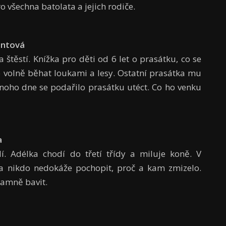
o všechna batolata a jejich rodiče.
entová
 štěstí. Knížka pro děti od 6 let o prasátku, co se
lo volně běhat loukami a lesy. Ostatní prasátka mu
dnoho dne se podařilo prasátku utéct. Co ho venku
a
dí. Adélka chodí do třetí třídy a miluje koně. V
 a nikdo nedokáže pochopit, proč a kam zmizelo.
ramně bavit.