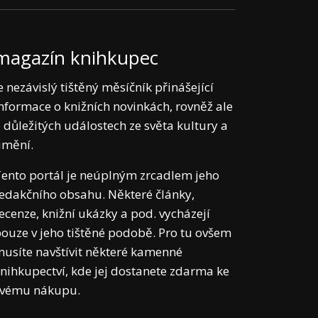
magazín knihkupec
e nezávislý tištěný měsíčník přinášející
nformace o knižních novinkách, rovněž ale
 důležitých událostech ze světa kultury a
umění.
ento portál je neúplným zrcadlem jeho
edakčního obsahu. Některé články,
ecenze, knižní ukázky a pod. vycházejí
ouze v jeho tištěné podobě. Pro tu ovšem
usíte navštívit některé kamenné
nihkupectví, kde jej dostanete zdarma ke
svému nákupu.