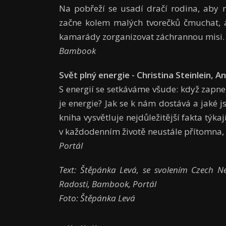
Na pobřeží se usadí dračí rodina, aby na
začne kolem malých tvorečků čmuchat, a
kamarády zorganizovat záchrannou misi. P
Bambook
Svět plný energie - Christina Steinlein, 
S energií se setkáváme všude: když zapn
je energie? Jak se k nám dostává a jaké j
kniha vysvětluje nejdůležitější fakta týkaj
v každodenním životě neustále přítomna, 
Portál
Text: Štěpánka Levá, se svolením Czech Ne
Radosti, Bambook, Portál
Foto: Štěpánka Levá