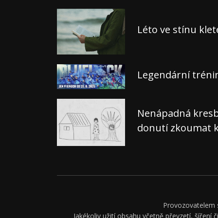
Léto ve stínu kle
Legendární tréni
Nenápadná kresba,
donutí zkoumat k
Provozovatelem se
Jakékoliv užití obsahu včetně převzetí, šíření 