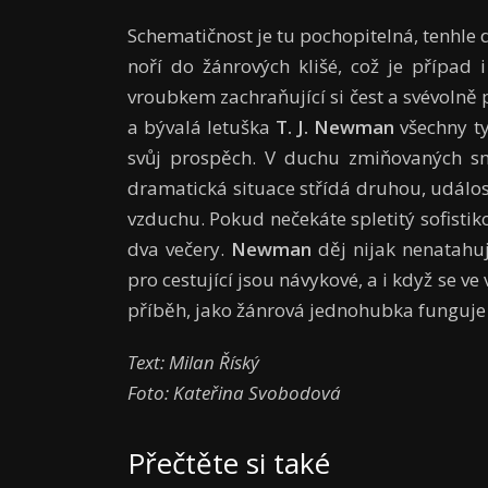
Schematičnost je tu pochopitelná, tenhle 
noří do žánrových klišé, což je případ 
vroubkem zachraňující si čest a svévolně p
a bývalá letuška
T. J. Newman
všechny ty
svůj prospěch. V duchu zmiňovaných sn
dramatická situace střídá druhou, událost
vzduchu. Pokud nečekáte spletitý sofistiko
dva večery.
Newman
děj nijak nenatahuj
pro cestující jsou návykové, a i když se
příběh, jako žánrová jednohubka funguje 
Text: Milan Říský
Foto: Kateřina Svobodová
Přečtěte si také