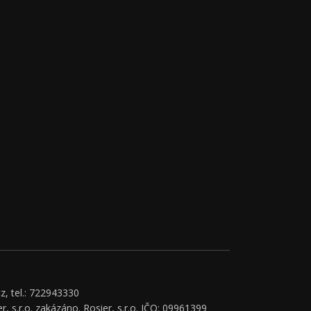
z, tel.: 722943330
r, s.r.o. zakázáno. Rosier, s.r.o. IČO: 09961399