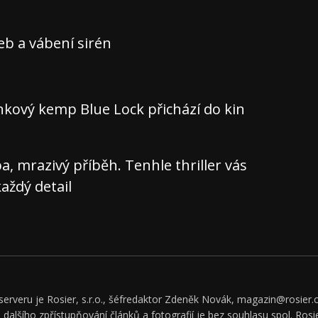
teb a vábení sirén
nkový kemp Blue Lock přichází do kin
 mrazivý příběh. Tenhle thriller vás
aždý detail
rveru je Rosier, s.r.o., šéfredaktor Zdeněk Novák, magazin@rosier.c
či dalšího zpřístupňování článků a fotografií je bez souhlasu spol. Rosie