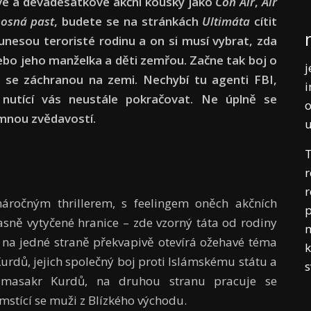
é a devadesátkové akční kousky jako
Con Air
,
Air
osná past
, budete se na stránkách
Ultimáta
cítit
 unesou teroristé rodinu a on si musí vybrat, zda
nebo jeho manželka a děti zemřou. Začne tak boj o
j
e se záchranou na zemi. Nechybí tu agenti FBI,
i
nutící vás neustále pokračovat. Ne úplně se
o
mnou zvědavostí.
T
r
r
ročným thrillerem, s feelingem oněch akčních
p
sně vytyčené hranice – zde vzorný táta od rodiny
m
a na jedné straně překvapivě otevírá ožehavé téma
k
rdů, jejich společný boj proti Islámskému státu a
a masakr Kurdů, na druhou stranu pracuje se
mstící se muži z Blízkého východu.