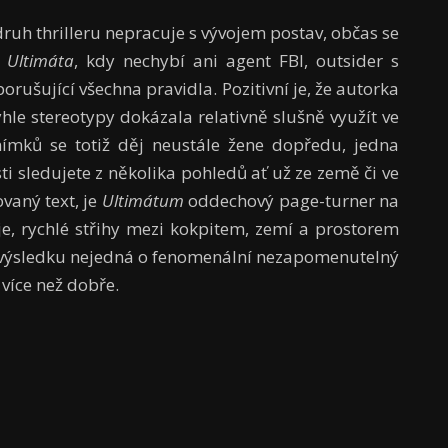
druh thrilleru nepracuje s vývojem postav, občas se
i
Ultimáta
, kdy nechybí ani agent FBI, outsider s
orušující všechna pravidla. Pozitivní je, že autorka
hle stereotypy dokázala relativně slušně využít ve
ímků se totiž děj neustále žene dopředu, jedna
i sledujete z několika pohledů ať už ze země či ve
vaný text, je
Ultimátum
oddechový page-turner na
e, rychlé střihy mezi kokpitem, zemí a prostorem
 ve výsledku nejedná o fenomenální nezapomenutelný
více než dobře.