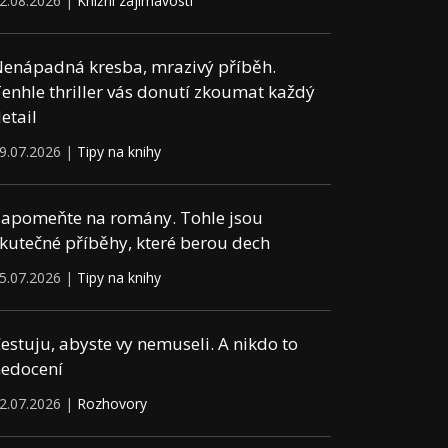
2.08.2026 |
Knižní zajímavosti
enápadná kresba, mrazivý příběh.
enhle thriller vás donutí zkoumat každý
etail
9.07.2026 |
Tipy na knihy
apomeňte na romány. Tohle jsou
kutečné příběhy, které berou dech
5.07.2026 |
Tipy na knihy
estuju, abyste vy nemuseli. A nikdo to
edocení
2.07.2026 |
Rozhovory