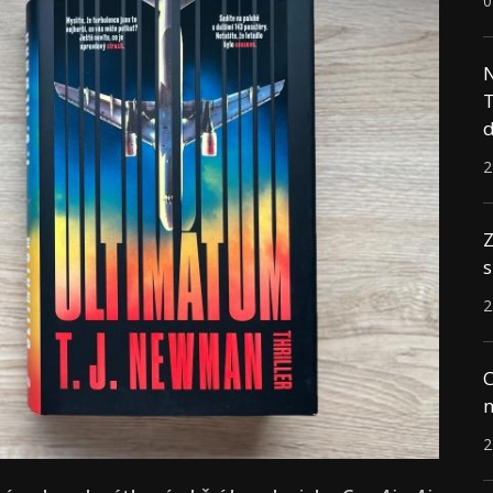
0
N
T
d
2
Z
s
2
C
n
2