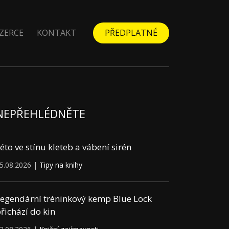
ZERCE
KONTAKT
PŘEDPLATNÉ
NEPŘEHLÉDNĚTE
éto ve stínu kleteb a vábení sirén
5.08.2026 |
Tipy na knihy
egendární tréninkový kemp Blue Lock
řichází do kin