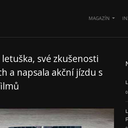
MAGAZÍN
IN
 letuška, své zkušenosti
h a napsala akční jízdu s
L
filmů
0
L
p