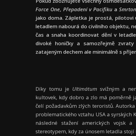
Pokud zbožňujete všechny osmdesátkov
Force One
,
Přepadení v Pacifiku
a
Smrton
jako doma. Zápletka je prostá, pilotovi
letadlem nabourá do civilního objektu, 
čas a snaha koordinovat dění v letadl
divoké honičky a samozřejmě zvraty 
zatajeným dechem ale minimálně s příje
Díky tomu je
Ultimátum
svižným a nená
kultovek, kdy dobro a zlo má poměrně ja
čelí požadavkům zlých teroristů. Autork
problematického vztahu USA a syrských Ku
následné stažení amerických vojsk 
stereotypem, kdy za únosem letadla stojí 