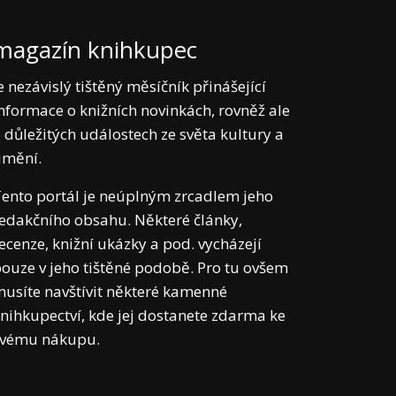
magazín knihkupec
e nezávislý tištěný měsíčník přinášející
nformace o knižních novinkách, rovněž ale
 důležitých událostech ze světa kultury a
umění.
ento portál je neúplným zrcadlem jeho
edakčního obsahu. Některé články,
ecenze, knižní ukázky a pod. vycházejí
ouze v jeho tištěné podobě. Pro tu ovšem
usíte navštívit některé kamenné
nihkupectví, kde jej dostanete zdarma ke
svému nákupu.