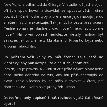
New Yorku a odtamtud do Chicaga. V letadle lidé jedí a pijou,
při jídle spolu hovoří a dozvídají se spoustu věcí, hrdinka
poznává různé lidské typy a preference jejich nápojů je do
značné míry charakterizuje. Tak jim ubíhá cesta přes oceán.
Tenhle román je vlastně „road novel“, nebo spíš „plane
novel“. Na první pohled nedůležité detaily mohou být
závažné, jak to známe z Murakamiho, Prousta, Joyce nebo
Antonia Tabucchiho.
Po pořízení vaší knihy by měl čtenář zajít ještě do
vinotéky, aby pak netrpěl, že o chutích jenom čte.
(smích) To je pravda. A k vínu si vzít ještě nějaké olivky nebo
něco jiného dobrého na zub, aby mu příliš nestouplo do
hlavy. Tohle všechno by se mělo kultivovat – čtení, pití
dobrého vína… Nebo piva! Jak by řekl Hrabal.
Dotvořme tedy popisně i náš rozhovor. Jaký čaj přesně
pijete?