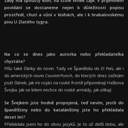
zády má spousty knih, na stole hrnek čaje. V příjemném
povídání se dostaneme nejen k důležitosti popisu
prostředí, chutí a vůní v knihách, ale i k hrabalovskému
pivu U Zlatého tygra.
Na co se dnes jako autorka nebo překladatelka
chystáte?
Píšu také články do novin. Tady ve Španělsku do
El País
, ale i
do amerických novin
CounterPunch
, do kterých dnes začínám
psát článek, jak mi vojáci na ruské frontě připomínají Haškova
Švejka. Jak se lidem nechce do ruské armády, jak utíkají.
Se Švejkem jste hodně propojená, teď nevím, jestli do
španělštiny nebo do katalánštiny jste ho překládala
deset let?
Překládala jsem ho do obou jazyků. Je to už delší dobu, ale