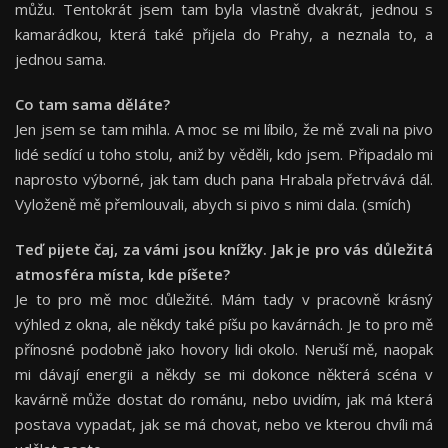
můžu. Tentokrát jsem tam byla vlastně dvakrát, jednou s
kamarádkou, která také přijela do Prahy, a neznala to, a
jednou sama.
Co tam sama dělá
te?
Jen jsem se tam mihla. A moc se mi líbilo, že mě zvali na pivo
lidé sedící u toho stolu, aniž by věděli, kdo jsem. Připadalo mi
naprosto výborné, jak tam duch pana Hrabala přetrvává dál.
Vyloženě mě přemlouvali, abych si pivo s nimi dala. (smích)
Teď pijete čaj, za vámi jsou knížky. Jak je pro vás důležitá
atmosféra místa, kde píš
ete?
Je to pro mě moc důležité. Mám tady v pracovně krásný
výhled z okna, ale někdy také píšu po kavárnách. Je to pro mě
přínosné podobně jako hovory lidi okolo. Neruší mě, naopak
mi dávají energii a někdy se mi dokonce některá scéna v
kavárně může dostat do románu, nebo uvidím, jak má která
postava vypadat, jak se má chovat, nebo ve kterou chvíli má