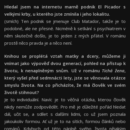
Hledal jsem na internetu marně podnik El Picador s
velkými krby, u kterého jste zmínila i jeho lokalitu.
(smích) Ten podnik se jmenuje Club Matador, takže je to
podobné, ale ne přesné. Nicméně k setkání s psychiatrem v
něm skutečně došlo, je to jeden z mých přátel. V románu
prostě něco pravda je a něco není.
Knihou se proplétá vztah matky a dcery, můžeme ji
vnímat jako výpověď dvou generací, pohled na přístup k
životu, k nenaplněným snům. Už v románu
Tichá žena
,
který vyšel před sedmnácti lety, jste se věnovala otázce
smyslu života. Na co přicházíte, že má člověk ve svém
životě stihnout?
Je to individuální. Navíc je to věčná otázka, kterou člověk
nikdy nemůže zodpovědět. Pro mě je důležité pořád hledat
dál, učit se, a sdílet s dalšími lidmi, co už jsem poznala
jakoukoliv formou. Ať už je to na sítích, formou článků nebo
románů. Kdybych od této náplně svého života nějakým