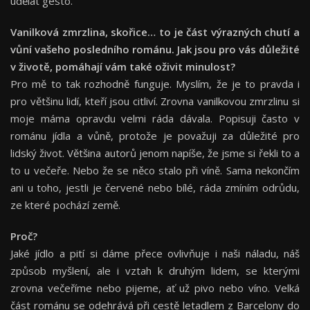
udělat gesto.
Vanilková zmrzlina, skořice… to je část výrazných chutí a
vůní vašeho posledního románu. Jak jsou pro vás důležité
v životě, pomáhají vám také oživit minulost?
Pro mě to tak rozhodně funguje. Myslím, že je to pravda i
pro většinu lidí, kteří jsou citliví. Zrovna vanilkovou zmrzlinu si
moje máma opravdu velmi ráda dávala. Popisuji často v
románu jídla a vůně, protože je považuji za důležité pro
lidský život. Většina autorů jenom napíše, že jsme si řekli to a
to u večeře. Nebo že se něco stalo při víně. Sama nekončím
ani u toho, jestli je červené nebo bílé, ráda zmíním odrůdu,
ze které pochází země.
Proč?
Jaké jídlo a pití si dáme přece ovlivňuje i naši náladu, náš
způsob myšlení, ale i vztah k druhým lidem, se kterými
zrovna večeříme nebo pijeme, ať už pivo nebo víno. Velká
část románu se odehrává při cestě letadlem z Barcelony do