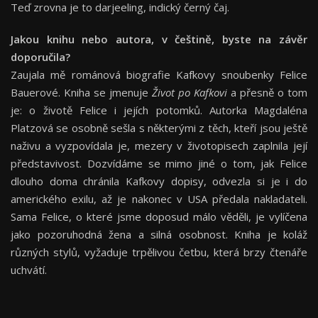
Teď zrovna je to darjeeling, indický černý čaj.
Jakou knihu nebo autora, v češtině, byste na závěr
doporučila?
Zaujala mě románová biografie Kafkovy snoubenky Felice
Bauerové. Kniha se jmenuje
Život po Kafkovi
a přesně o tom
je: o životě Felice i jejích potomků. Autorka Magdaléna
Platzová se osobně sešla s některými z těch, kteří jsou ještě
naživu a vyzpovídala je, mezery v životopisech zaplnila její
představivost. Dozvídáme se mimo jiné o tom, jak Felice
dlouho doma chránila Kafkovy dopisy, odvezla si je i do
amerického exilu, až je nakonec v USA předala nakladateli.
Sama Felice, o které jsme doposud málo věděli, je vylíčena
jako pozoruhodná žena a silná osobnost. Kniha je koláž
různých stylů, vyžaduje trpělivou četbu, která brzy čtenáře
uchvátí.