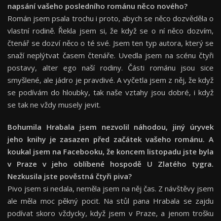
napsání vašeho posledního románu něco nové
ho?
Román jsem psala trochu i proto, abych se něco dozvěděla o
vlastní rodině. Řekla jsem si, že když se o ní něco dozvím,
čtenář se dozví něco o té své. Jsem ten typ autora, který se
snaží neplýtvat časem čtenáře. Uvedla jsem na scénu čtyři
postavy, alter ego naší rodiny. Části románu jsou sice
smyšlené, ale jádro je pravdivé. A vyčetla jsem z něj, že když
se podívám do hloubky, tak naše vztahy jsou dobré, i když
se tak ne vždy musely jevit.
Bohumila Hrabala jsem nezvolil náhodou, jiný úryvek
jeho knihy je zasazen před začátek vašeho románu. A
koukal jsem na Facebooku, že koncem listopadu jste byla
v Praze v jeho oblíbené hospodě U Zlatého tygra.
Nezkusila jste pověstná čtyř
i piva?
Pivo jsem si nedala, neměla jsem na něj čas. Z návštěvy jsem
ale měla moc pěkný pocit. Na stůl pana Hrabala se zajdu
podívat skoro vždycky, když jsem v Praze, a jenom trošku