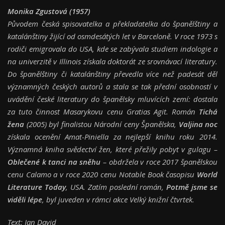
Monika Zgustová (1957)
Původem česká spisovatelka a překladatelka do španělštiny a
katalánštiny žijící od osmdesátých let v Barceloně. V roce 1973 s
rodiči emigrovala do USA, kde se zabývala studiem indologie a
na univerzitě v Illinois získala doktorát ze srovnávací literatury.
Do španělštiny či katalánštiny převedla více než padesát děl
významných českých autorů a stala se tak přední osobností v
uvádění české literatury do španělsky mluvících zemí: dostala
za tuto činnost Masarykovu cenu Gratias Agit. Román
Tichá
žena
(2005) byl finalistou Národní ceny Španělska,
Valjina noc
získala ocenění Amat-Piniella za nejlepší knihu roku 2014.
Významná kniha svědectví žen, které přežily pobyt v gulagu –
Oblečené k tanci na sněhu
– obdržela v roce 2017 španělskou
cenu Calamo a v roce 2020 cenu Notable Book časopisu
World
Literature Today
, USA. Zatím poslední román,
Potmě jsme se
viděli lépe
, byl juveden v rámci akce Velký knižní čtvrtek.
Text: Jan David