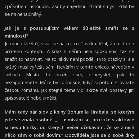
způsobem ustoupila, asi by najednou ztratil smysl. Zdál by
se mi nenaplněný.
Jak je s postupujícím věkem důležité smířit se s
minulostí?
Je moc důležité, dívat se na to, co člověk udělal, a dát to do
určitého kontextu. A když s něčím není spokojený, tak se
snažit to napravit. Na to nikdy není pozdě. Tyto otázky si ale
každý musí vyřešit sám. Nevěřím v tomto ohledu návodům v
knihách. Musíte to prožít sám, promyslet, pak to
nezapomenete. Může být přínosné, když si potom srovnáte
četbou románů, jak stejné téma vidí skrze své postavy jiní
spisovatelé nebo umělci.
Mám tady pár slov z knihy Bohumila Hrabala, se kterým
jste se znala osobně:
„
… usmívám se, protože v aktovce
si nesu knížky, od kterých večer očekávám, že se z nich
něco sám o sobě dovím.
“
Dozvěděla jste se o sobě díky