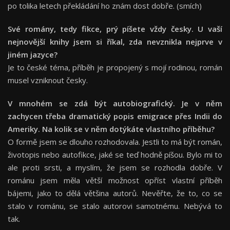
po tolika letech překládání ho znám dost dobře. (smích)
Své romány, tedy fikce, prý píšete vždy česky. U vaší
nejnovější knihy jsem si říkal, zda nevznikla nejprve v
jiném jazyce?
Je to české téma, příběh je propojený s mojí rodinou, román
musel vzniknout česky.
V mnohém se zdá být autobiografický. Je v něm
zachycen třeba dramatický popis emigrace přes Indii do
Ameriky. Na kolik se v něm dotýkáte vlastního příbě
hu?
O formě jsem se dlouho rozhodovala. Jestli to má být román,
životopis nebo autofikce, jaké se teď hodně píšou. Bylo mi to
ale proti srsti, a myslím, že jsem se rozhodla dobře. V
románu jsem měla větší možnost opříst vlastní příběh
bájemi, jako to dělá většina autorů. Nevěřte, že to, co se
stalo v románu, se stalo autorovi samotnému. Nebývá to
tak.