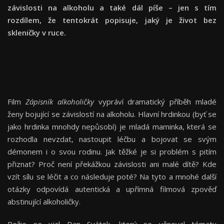
závislosti na alkoholu a také dál píše – jen s tím
rozdílem, že tentokrát popisuje, jaký je život bez
skleničky v ruce.
Film
Zápisník alkoholičky
vypráví dramatický příběh mladé
ženy bojující se závislostí na alkoholu. Hlavní hrdinkou (byť se
jako hrdinka mnohdy nepůsobí) je mladá maminka, která se
rozhodla nevzdat, nastoupit léčbu a bojovat se svým
démonem i o svou rodinu. Jak těžké je si problém s pitím
přiznat? Proč není překážkou závislosti ani malé dítě? Kde
vzít sílu se léčit a co následuje poté? Na tyto a mnohé další
otázky odpovídá autentická a upřímná filmová zpověď
abstinující alkoholičky.