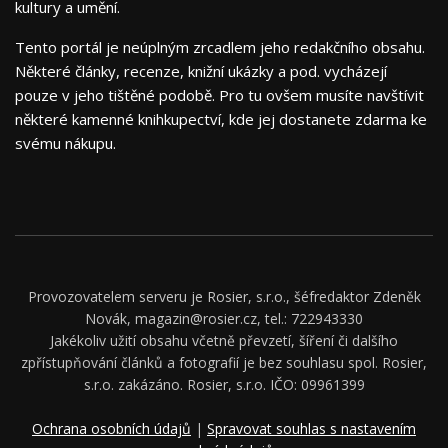
kultury a umění.
Tento portál je neúplným zrcadlem jeho redakčního obsahu.
Některé články, recenze, knižní ukázky a pod. vycházejí
pouze v jeho tištěné podobě. Pro tu ovšem musíte navštívit
některé kamenné knihkupectví, kde jej dostanete zdarma ke
svému nákupu.
Provozovatelem serveru je Rosier, s.r.o., šéfredaktor Zdeněk
Novák, magazin@rosier.cz, tel.: 722943330
Jakékoliv užití obsahu včetně převzetí, šíření či dalšího
zpřístupňování článků a fotografií je bez souhlasu spol. Rosier,
s.r.o. zakázáno. Rosier, s.r.o. IČO: 09961399
Ochrana osobních údajů
|
Spravovat souhlas s nastavením