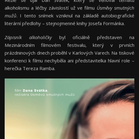
Režie se ujal Dan Svátek, který se věnoval tématu
alkoholismu a léčby závislostí už ve filmu
Úsměvy smutných
mužů
. I tento snímek vzniknul na základě autobiografické
literární předlohy – stejnojmenné knihy Josefa Formánka.
Zápisník alkoholičky
byl oficiálně představen na
Mezinárodním filmovém festivalu, který v prvních
prázdninových dnech proběhl v Karlových Varech. Na tiskové
konferenci k filmu nechyběla ani představitelka hlavní role –
herečka Tereza Ramba.